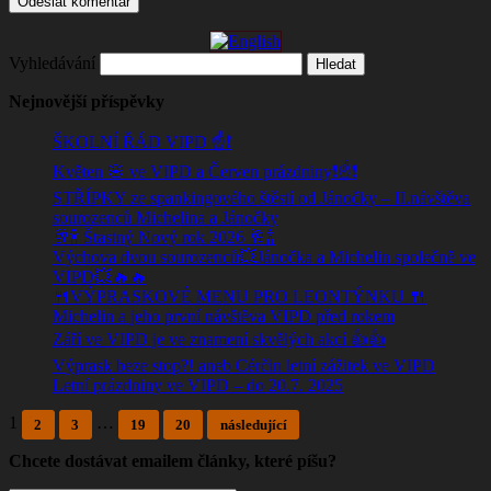
Vyhledávání
Nejnovější příspěvky
ŠKOLNÍ ŘÁD VIPD ☝️❗
Květen 🌸 ve VIPD a Červen prázdniny❗☝️❗
STŘÍPKY ze spankingového štěstí od Jánočky – II.návštěva
sourozenců Michelina a Jánočky
🥂🍾 Štastný Nový rok 2026 🥂🍾
Výchova dvou sourozenců💥Jánočka a Michelin společně ve
VIPD💥🔥🔥
🍴VÝPRASKOVÉ MENU PRO LEONTÝNKU 🍴
Michelin a jeho první návštěva VIPD před rokem
Září ve VIPD je ve znamení skvělých akcí 👍👍
Výprask beze stop?! aneb Cérčin letní zážitek ve VIPD
Letní prázdniny ve VIPD – do 20.7. 2025
1
…
2
3
19
20
následující
Chcete dostávat emailem články, které píšu?