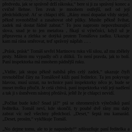
předvedu, jak se správně drží rákoska,“ bere si ji za správný konec a
cvičně šlehne. Ten zvuk je mnohem ostřejší, než od její
předchůdkyně. Ať se chlapci těší. „Rány musí dopadat vždy stejně,
pěkně rovnoběžně a zasahovat obě půlky. Musíte pěkně švihat,
zadek má dostat řádně zabrat.“ To jsou naprosto nepovzbuzující
slova, snad je to jen metafora , říkají si výtečníci, když už je
připravena a zlehka se dotýká prutem Tomášova zadku. Ukazuje
kam má rána směrovat, teď správný nápřah … .
„Prásk, prásk“ Tomáš sevřel Martinovu ruku vší silou, až mu zbělely
prsty. Málem mu vypadly oči z důlků. To není pravda, jak to bolí.
Paní inspektorka má mnohem pádnější ruku.
„Vidíte, jak stopa pěkně nabíhá přes celý zadek,“ ukazuje čtyři
rovnoběžné čáry na Tomášově kůži paní ředitelce. Ta jen pokyvuje
hlavou, musí uznat, na technice paní inspektorky něco je, bude se
muset trošku přiučit. Je celá chtivá, paní inspektorka vidí její nadšení
a tak ji s úsměvem nástroj předává, ještě že je chlapci nevidí.
„Počítat bude kdo? Snad já?“ ptá se ohromených výtečníků paní
ředitelka. Tomáš neví, kde skončil, ty pouhé dvě rány mu daly
zabrat víc než všechny předchozí. „Deset,“ šeptá mu kamarád.
„Deset, prosím,“ vykřikuje Tomáš.
„No dejme tomu, ale to je naposledy!“ zdůrazňuje paní ředitelka a