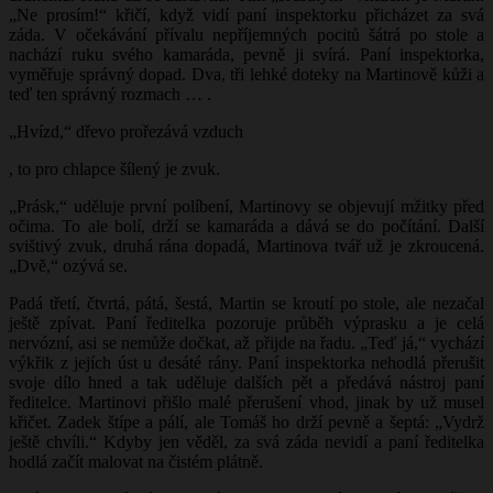
„Ne prosím!“ křičí, když vidí paní inspektorku přicházet za svá
záda. V očekávání přívalu nepříjemných pocitů šátrá po stole a
nachází ruku svého kamaráda, pevně ji svírá. Paní inspektorka,
vyměřuje správný dopad. Dva, tři lehké doteky na Martinově kůži a
teď ten správný rozmach … .
„Hvízd,“ dřevo prořezává vzduch
, to pro chlapce šílený je zvuk.
„Prásk,“ uděluje první políbení, Martinovy se objevují mžitky před
očima. To ale bolí, drží se kamaráda a dává se do počítání. Další
svištivý zvuk, druhá rána dopadá, Martinova tvář už je zkroucená.
„Dvě,“ ozývá se.
Padá třetí, čtvrtá, pátá, šestá, Martin se kroutí po stole, ale nezačal
ještě zpívat. Paní ředitelka pozoruje průběh výprasku a je celá
nervózní, asi se nemůže dočkat, až přijde na řadu. „Teď já,“ vychází
výkřik z jejích úst u desáté rány. Paní inspektorka nehodlá přerušit
svoje dílo hned a tak uděluje dalších pět a předává nástroj paní
ředitelce. Martinovi přišlo malé přerušení vhod, jinak by už musel
křičet. Zadek štípe a pálí, ale Tomáš ho drží pevně a šeptá: „Vydrž
ještě chvíli.“ Kdyby jen věděl, za svá záda nevidí a paní ředitelka
hodlá začít malovat na čistém plátně.