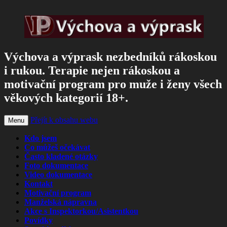
Výchova a výprask nezbedníků rákoskou
i rukou. Terapie nejen rákoskou a
motivační program pro muže i ženy všech
věkových kategorií 18+.
Přejít k obsahu webu
Menu
Kdo jsem
Co můžeš očekávat
Často kladené otázky
Foto dokumentace
Video dokumentace
Kontakt
Motivační program
Manželská nápravna
Akce s Inspektorkou/Asistentkou
Povídky