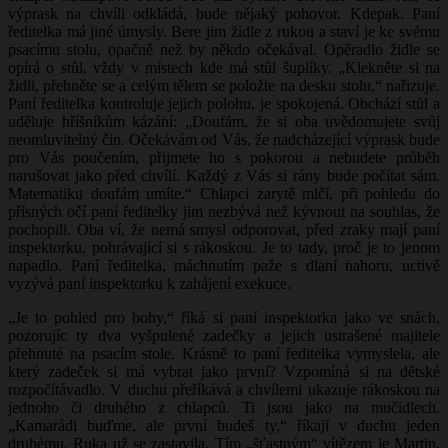
výprask na chvíli odkládá, bude nějaký pohovor. Kdepak. Paní
ředitelka má jiné úmysly. Bere jim židle z rukou a staví je ke svému
psacímu stolu, opačně než by někdo očekával. Opěradlo židle se
opírá o stůl, vždy v místech kde má stůl šuplíky. „Klekněte si na
židli, přehněte se a celým tělem se položte na desku stolu,“ nařizuje.
Paní ředitelka kontroluje jejich polohu, je spokojená. Obchází stůl a
uděluje hříšníkům kázání: „Doufám, že si oba uvědomujete svůj
neomluvitelný čin. Očekávám od Vás, že nadcházející výprask bude
pro Vás poučením, přijmete ho s pokorou a nebudete průběh
narušovat jako před chvílí. Každý z Vás si rány bude počítat sám.
Matematiku doufám umíte.“ Chlapci zarytě mlčí, při pohledu do
přísných očí paní ředitelky jim nezbývá než kývnout na souhlas, že
pochopili. Oba ví, že nemá smysl odporovat, před zraky mají paní
inspektorku, pohrávající si s rákoskou. Je to tady, proč je to jenom
napadlo. Paní ředitelka, máchnutím paže s dlaní nahoru, uctivě
vyzývá paní inspektorku k zahájení exekuce.
„Je to pohled pro bohy,“ říká si paní inspektorka jako ve snách,
pozorujíc ty dva vyšpulené zadečky a jejich ustrašené majitele
přehnuté na psacím stole. Krásně to paní ředitelka vymyslela, ale
který zadeček si má vybrat jako první? Vzpomíná si na dětské
rozpočítávadlo. V duchu přeříkává a chvílemi ukazuje rákoskou na
jednoho či druhého z chlapců. Ti jsou jako na mučidlech.
„Kamarádi buďme, ale první budeš ty,“ říkají v duchu jeden
druhému. Ruka už se zastavila. Tím „šťastným“ vítězem je Martin.