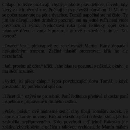
Chlapci to těžce prožívají, chybí jakákoliv pravidelnost, nevědí, kdy
který z nich něco slízne. Počítají jen s nejvyšší námahou. U Martina
se počet zastavuje na pět a dvacítce, Tomáš napočítal stejné číslo. Ty
jim ale dávají. Jeden druhého pozorují, ani na jedné tváři není vidět
povzbuzující výraz. Nedočkavá ruka paní ředitelky opět svírá
ratanové dřevo a zaujatě pozoruje ty dvě nezbedné zadnice. Tak
kterou?
„Dvacet šest“, překvapivě ze sebe vyráží Martin. Rány dopadají
neskutečným tempem. Začíná hlasitě protestovat, křik ho ale
nezachrání.
„Jaú, prosím už dóst,“ křičí. Jeho hlas se posunul o několik oktáv, je
mu stěží rozumět.
„Vydrž, jsi přece chlap,“ šeptá povzbuzující slova Tomáš, i když
povzbudit by potřeboval spíš on.
„Třicet tři,“ ozývá se prosebně. Paní ředitelka předává rákosku paní
inspektorce připravené u druhého zadku.
„Prásk, prásk,“ dvě nádherně sedící rány líbají Tomášův zadek. Je
naprosto konsternovaný. Rukou vší silou plácl o desku stolu, jak ho
zaskočila nepřipraveného. Kdo povzbudí teď jeho? Rákoska jde
zpátky, zbytek série je udělen s takovou rychlostí, že Martin málem