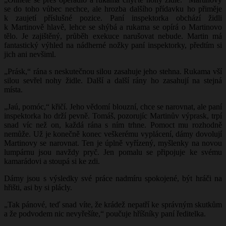
se do toho vůbec nechce, ale hrozba dalšího přídavku ho přiměje
k zaujetí příslušné pozice. Paní inspektorka obchází židli
k Martinově hlavě, lehce se shýbá a rukama se opírá o Martinovo
tělo. Je zajištěný, průběh exekuce narušovat nebude. Martin má
fantastický výhled na nádherné nožky paní inspektorky, předtím si
jich ani nevšiml.
„Prásk,“ rána s neskutečnou silou zasahuje jeho stehna. Rukama vší
silou sevřel nohy židle. Další a další rány ho zasahují na stejná
místa.
„Jaú, pomóc,“ křičí. Jeho vědomí blouzní, chce se narovnat, ale paní
inspektorka ho drží pevně. Tomáš, pozorujíc Martinův výprask, trpí
snad víc než on, každá rána s ním trhne. Pomoct mu rozhodně
nemůže. Už je konečně konec veškerému vyplácení, dámy dovolují
Martinovy se narovnat. Ten je úplně vyřízený, myšlenky na novou
lumpárnu jsou navždy pryč. Jen pomalu se připojuje ke svému
kamarádovi a stoupá si ke zdi.
Dámy jsou s výsledky své práce nadmíru spokojené, být hráči na
hřišti, asi by si plácly.
„Tak pánové, teď snad víte, že krádež nepatří ke správným skutkům
a že podvodem nic nevyřešíte,“ poučuje hříšníky paní ředitelka.