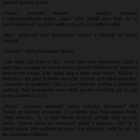
zaujímá správný postoj.
„Prásk,“ „jedenáct, dvanáct … , patnáct,“ dopadají
v nekompromisním rytmu. „Jaúú,“ křičí Tomáš mezi čísly. Ať se
paní ředitelka učí na jiném zadku, ten jeho je v jednom ohni.
„Hm,“ pokyvuje paní inspektorka hlavou a ukazuje na druhý
zadeček.
„Šestnáct“, křičí překvapený Martin.
„Tak vidíte, jak Vám to jde,“ chválí ránu paní inspektorka. Další a
další rány dopadají na určené místo, vědomí hříšníkovo je zasaženo
bolestivými pocity, ještě jednu ránu a bude snad brečet. Naštěstí u
dvacítky s tím paní ředitelka skončila. Nástroj opět mění majitelku.
„Sestersky se podělíme,“ říká si paní ředitelka smířena s průběhem
exekuce. Paní inspektorka shora shlíží na oba výtečníky, jak jen jim
to má okořenit? Už ví.
„Prásk,“ „Šestnáct, sedmnáct, jaúúú, osmnáct, devatenáct“ říká
Tomáš po každém prásknutí. Ta poslední rána byla nějaká divná,
vůbec nebolela. To si však Martin nemyslí, přistála totiž na jeho
zadku. Volnou rukou jen bezmocně máchl v prostoru, chtěl by si
zakrýt zadek, jeho podvědomí tomu však zabránilo. Ještě že tak, už
ho čeká jeden přídavek.