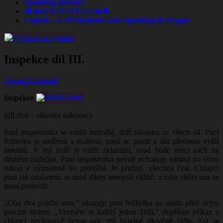
Spanking diskuze
🍀🔥KOLO ŠTĚSTÍ🔥🍀
English – VIP Discipline and Spanking in Prague
Inspekce díl III.
Napsat komentář
Inspekce
(díl třetí – rákoska nakonec)
Paní inspektorka se vzdát nehodlá, drží rákosku ze všech sil. Paní
ředitelka je smířená s realitou, musí se pustit a dát přednost vyšší
autoritě. V její tváři je vidět zklamání, snad bude moci začít na
druhém zadečku. Paní inspektorka pevně uchopuje nástroj do obou
rukou a významně ho prohýbá. Je pružný, všechna čest. Chlapci
jsou jak omámení, to snad dámy nemyslí vážně, z toho zlého snu se
musí probudit.
„Oba dva pojďte sem,“ ukazuje paní ředitelka na místo před svým
psacím stolem. „Vezměte si každý jednu židli,“ doplňuje příkaz a
chlapci nechápavě berou ode zdi bytelné dřevěné židle. Asi se