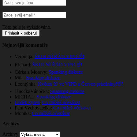
Toto pole je vyžadováno.
Nejnovější komentáře
Veroniqa
:
ŠKOLNÍ ŘÁD VIPD ☝️❗
Richard
:
ŠKOLNÍ ŘÁD VIPD ☝️❗
Cérka z Moravy
:
Spanking diskuze
Mila
:
Spanking diskuze
Leontýnka
:
Květen 🌸 ve VIPD a Červen prázdniny❗☝️❗
JánočkaVánočka
:
Spanking diskuze
MICHAL
:
Spanking diskuze
Luděk kyseli
:
Co můžeš očekávat
Paní Vychovatelka
:
Co můžeš očekávat
Monika
:
Co můžeš očekávat
Archivy
Archivy