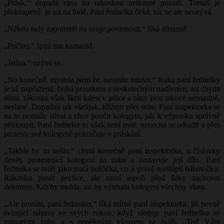
„Prásk,“ dopadá rána na rákoskou netknuté pozadí. Tomáš je
překvapený, je asi na řadě. Paní ředitelka čeká, nic se ale neozývá.
„Někdo tady zapomněl na svoje povinnosti,“ říká důrazně.
„Počítej,“ špitá mu kamarád.
„Jedna,“ ozývá se.
„No konečně, myslela jsem že, neumíte mluvit.“ Ruka paní ředitelky
je už napřažená, švihá proutkem s neskutečným nadšením, asi chytla
slinu, rákosku však škrtí kdesi v půlce a rány jsou takové nemastné,
neslané. Dopadají tak všelijak, křížem přes sebe. Paní inspektorka se
na to nemůže dívat a chce poučit kolegyni, jak k výprasku správně
přistoupit. Paní ředitelce to však není milé, nenechá se odradit a přes
protesty své kolegyně pokračuje v práskání.
„Takhle by to nešlo,“ chytá konečně paní inspektorka, u číslovky
devět, protestující kolegyni za ruku a zastavuje její dílo. Paní
ředitelka se tváří jako malá holčička, co jí právě rozšlápli bábovičku.
Rákosku pustit nechce, ale musí aspoň před žáky zachovat
dekórum. Kdyby mohla, asi by vytrhala kolegyni všechny vlasy.
„Ale prosím, paní ředitelko,“ říká mírně paní inspektorka, již pevně
svírající nástroj ve svých rukou, když sleduje paní ředitelku se
zatnutými zuby a s nepěkným výrazem ve tváři. „Teď Vám