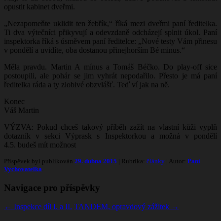
opustit kabinet dveřmi.
„Nezapomeňte uklidit ten žebřík,“ říká mezi dveřmi paní ředitelka.
Ti dva výtečníci přikyvují a odevzdaně odcházejí splnit úkol. Paní
inspektorka říká s úsměvem paní ředitelce: „Nové testy Vám přinesu
v pondělí a uvidíte, oba dostanou přinejhorším Bé minus.“
Měla pravdu. Martin A mínus a Tomáš Béčko. Do play-off sice
postoupili, ale pohár se jim vyhrát nepodařilo. Přesto je má paní
ředitelka ráda a ty zlobivé obzvlášť. Teď ví jak na ně.
Konec
Váš Martin
VÝZVA: Pokud chceš takový příběh zažít na vlastní kůži vyplň
dotazník v sekci Výprask s Inspektorkou a možná v pondělí
4.5. budeš mít možnost
Příspěvek byl publikován
29. dubna 2015
| Rubrika:
články
| Autor:
Paní
Vychovatelka
.
Navigace pro příspěvky
←
Inspekce díl I. a II.
TANDEM, opravdový zážitek
→