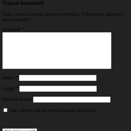
Napsat komentář
Vaše e-mailová adresa nebude zveřejněna.
Vyžadované informace
jsou označeny
*
Komentář
*
Jméno
*
E-mail
*
Webová stránka
Ano, přidejte mě do svého seznamu odběratelů