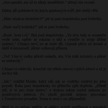
„Ano prosím, my už to nikdy neuděláme,“ slibují oba svorně.
Dámy, při pohledech do jejich uplakaných tváří, jim chtějí věřit.
„Máte nějakou desinfekci?“ ptá se paní inspektorka paní ředitelky.
„Bude stačit kolínská?“ ptá se paní ředitelka.
„Bude. Sem s ní,“ říká paní inspektorka. „Vy dva, tady si stoupněte
vedle sebe, opřete se rukama o stůl a vystrčte ty svoje hříšné
zadnice.“ Chlapci neví, co se bude dít, výprask přece už dostali a
další si nezaslouží, přesto vyhovují příkazu.
„Teď Vám ty zadky pěkně namažu, aby Vás tolik nebolely a pěkně
se uzdravily.“
Chlapci si oddechli, konečně má někdo starost o jejich zdraví a už je
nechce bít.
„Jaů,“ vykřikl Martin, když cítí, jak se vodička rozlévá po jeho
pozadí. Ruka paní inspektorky ho přitlačila zpět dopředu. „Pěkně
drž, je to pro tvoje dobro,“ a druhou rukou roztírá tinkturu po
postižených místech. Po chvíli provádí stejnou proceduru
s Tomášovým pozadím. Tomu to není o nic příjemnější.
Mají to za sebou, můžou se obléct, uctivě poděkovat a tentokrát