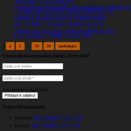
🥂🍾 Štastný Nový rok 2026 🥂🍾
Výchova dvou sourozenců💥Jánočka a Michelin společně ve
🍴VÝPRASKOVÉ MENU PRO LEONTÝNKU 🍴
Michelin a jeho první návštěva VIPD před rokem
Září ve VIPD je ve znamení skvělých akcí 👍👍
Výprask beze stop?! aneb Cérčin letní zážitek ve VIPD
Letní prázdniny ve VIPD – do 20.7. 2025
1
…
2
3
19
20
následující
Chcete dostávat emailem články, které píšu?
Toto pole je vyžadováno.
Nejnovější komentáře
Veroniqa
:
ŠKOLNÍ ŘÁD VIPD ☝️❗
Richard
:
ŠKOLNÍ ŘÁD VIPD ☝️❗