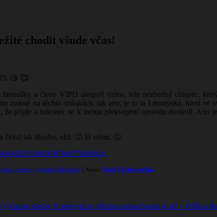
žité chodit všude včas!
3. 😘 🥰
vé fanoušky a členy VIPD alespoň video, kde nezbedný chlapec, který
o známé na těchto stránkách, tak ano, je to ta Leontýnka, která ve 
l, že přijde a nakonec se k mému překvapení opravdu dostavil. Ano j
 čekal tak dlouho, užil. 🙂 Já velmi. 🙂
80b3e4428514f63f947b6675f8d9e2a
týnka
,
video
,
výprask rákoskou
| Autor:
Paní Vychovatelka
.
a
Výprask slečny P. aneb jak to všechno pokračovalo 4. díl – Bičík a 