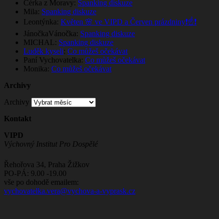
Cérka z Moravy
:
Spanking diskuze
Mila
:
Spanking diskuze
Leontýnka
:
Květen 🌸 ve VIPD a Červen prázdniny❗☝️❗
JánočkaVánočka
:
Spanking diskuze
MICHAL
:
Spanking diskuze
Luděk kyseli
:
Co můžeš očekávat
Paní Vychovatelka
:
Co můžeš očekávat
Monika
:
Co můžeš očekávat
Archivy
Archivy
Kontakt
VIPD
Výchovný Institut Pro Dospělé
Řehořova 34, Praha Žižkov
PO-PÁ: 9.00 -19.00
vše po dohodě emailem:
vychovatelka.vera@vychova-a-vyprask.cz