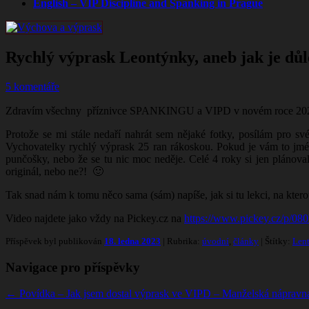
English – VIP Discipline and Spanking in Prague
Rychlý výprask Leontýnky, aneb jak je důle
5 komentáře
Zdravím všechny příznivce SPANKINGU a VIPD v novém roce 202
Protože se mi stále nedaří nahrát sem nějaké fotky, posílám pro s
Vychovatelky rychlý výprask 25 ran rákoskou.
Pokud je vám to jmén
punčošky, nebo že se tu nic moc neděje. Celé 4 roky si jen plánova
originál, nebo ne?! 🙂
Tak snad nám k tomu něco sama (sám) napíše, jak si tu lekci, na kterou
Video najdete jako vždy na Pickey.cz na
https://www.pickey.cz/p/0
Příspěvek byl publikován
18. ledna 2023
| Rubrika:
úvodní
,
články
| Štítky:
Len
Navigace pro příspěvky
←
Povídka – Jak jsem dostal výprask ve VIPD – Manželská nápravn