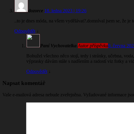
dozorce
18. ledna 2023 | 19:26
..to je dnes móda, na všem vydělávat?.domníval jsem se, že je t
Odpovědět
↓
Paní Vychovatelka
Autor příspěvku
9. června 202
Bohužel všechno něco stojí, tedy i stránky, učebna, voda,
výprasky dávám stále s nadšením a radostí viz fotky a vi
Odpovědět
↓
Napsat komentář
Vaše e-mailová adresa nebude zveřejněna.
Vyžadované informace js