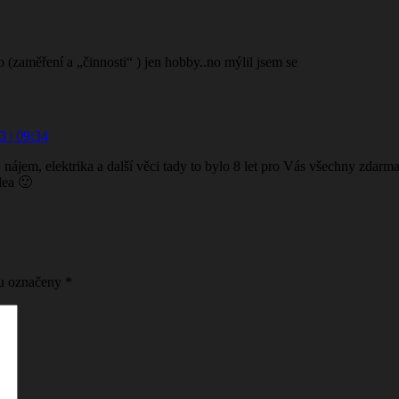
o (zaměření a „činnosti“ ) jen hobby..no mýlil jsem se
3 | 09:34
 nájem, elektrika a další věci tady to bylo 8 let pro Vás všechny zdarm
dea 🙂
ou označeny
*