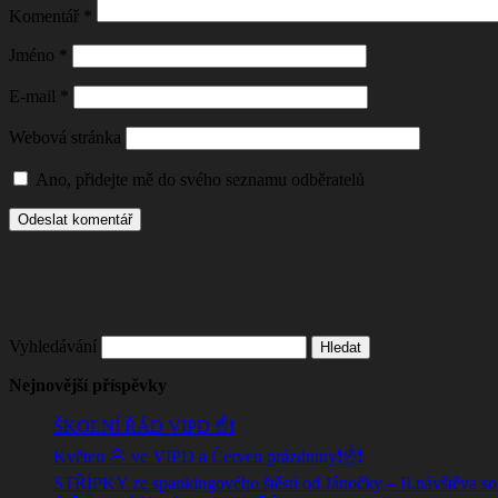
Komentář
*
Jméno
*
E-mail
*
Webová stránka
Ano, přidejte mě do svého seznamu odběratelů
Vyhledávání
Nejnovější příspěvky
ŠKOLNÍ ŘÁD VIPD ☝️❗
Květen 🌸 ve VIPD a Červen prázdniny❗☝️❗
STŘÍPKY ze spankingového štěstí od Jánočky – II.návštěva s