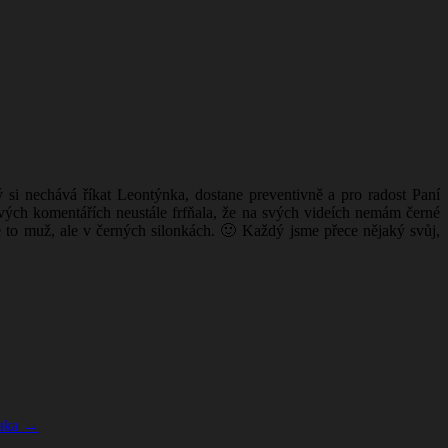
 si nechává říkat Leontýnka, dostane preventivně a pro radost Paní
svých komentářích neustále frfňala, že na svých videích nemám černé
e to muž, ale v černých silonkách. 🙂 Každý jsme přece nějaký svůj,
Ruka
→