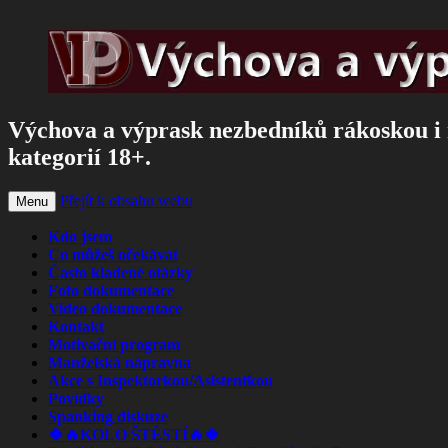
Výchova a výprask nezbedníků rákoskou i 
kategorií 18+.
Přejít k obsahu webu
Menu
Kdo jsem
Co můžeš očekávat
Často kladené otázky
Foto dokumentace
Video dokumentace
Kontakt
Motivační program
Manželská nápravna
Akce s Inspektorkou/Asistentkou
Povídky
Spanking diskuze
🍀🔥KOLO ŠTĚSTÍ🔥🍀