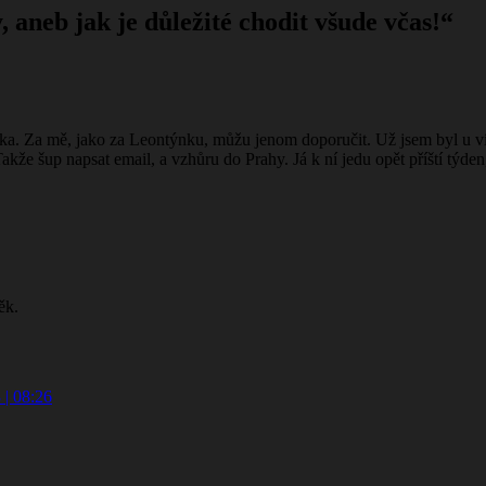
aneb jak je důležité chodit všude včas!
“
a. Za mě, jako za Leontýnku, můžu jenom doporučit. Už jsem byl u víc
. Takže šup napsat email, a vzhůru do Prahy. Já k ní jedu opět příští tý
ěk.
 | 08:26