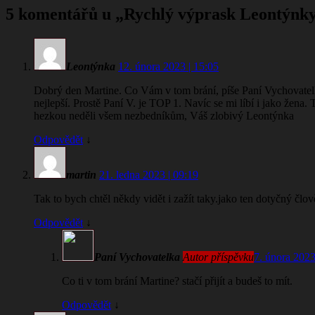
5 komentářů u „
Rychlý výprask Leontýnky, 
Leontýnka
12. února 2023 | 15:05
Dobrý den Martine. Co Vám v tom brání, píše Paní Vychovatelk
nejlepší. Prostě Paní V. je TOP 1. Navíc se mi líbí i jako žena
hezkou neděli všem nezbedníkům, Váš zlobivý Leontýnka
Odpovědět
↓
martin
21. ledna 2023 | 09:19
Tak to bych chtěl někdy vidět i zažít taky.jako ten dotyčný člov
Odpovědět
↓
Paní Vychovatelka
Autor příspěvku
7. února 2023
Co ti v tom brání Martine? stačí přijít a budeš to mít.
Odpovědět
↓