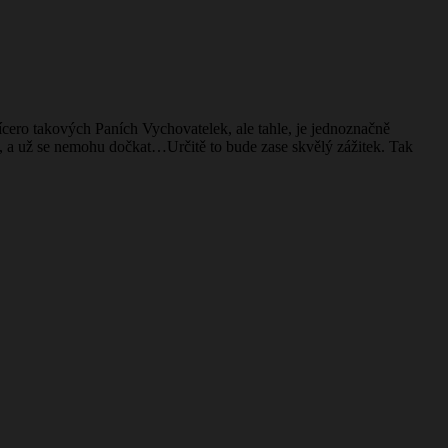
ero takových Paních Vychovatelek, ale tahle, je jednoznačně
den, a už se nemohu dočkat…Určitě to bude zase skvělý zážitek. Tak