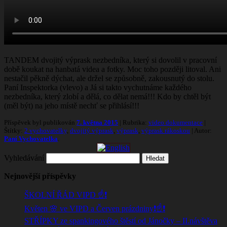
TANDEM dvojitý výprask nezbedníka, který si dovolil v pracovní
době koukat na hanbatá videa a fotky. Moc toho později litoval. Ani
nestačil pěkně dýchat, ale držel se způsobně, zakousnutý do stolu.
Paní Inspektorka (vlevo) a Já si takto vychutnáme každého
nezbedníka, který zlobí a dělá, co dělat nemá!!! Kdo by chtěl být
(měl být) na jeho místě nechť se přihlásí!!!
Příspěvek byl publikován
7. května 2015
| Rubrika:
video dokumentace
|
Štítky:
2 vychovatelky
,
dvojitý výprask
,
výprask
,
výprask rákoskou
| Autor:
Paní Vychovatelka
.
Vyhledávání
Nejnovější příspěvky
ŠKOLNÍ ŘÁD VIPD ☝️❗
Květen 🌸 ve VIPD a Červen prázdniny❗☝️❗
STŘÍPKY ze spankingového štěstí od Jánočky – II.návštěva