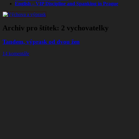
English – VIP Discipline and Spanking in Prague
Archiv pro štítek:
2 vychovatelky
Tandem, výprask od dvou žen
14 komentáře