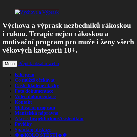
Výchova a výprask nezbedníků rákoskou
i rukou. Terapie nejen rákoskou a
motivační program pro muže i ženy všech
věkových kategorií 18+.
Přejít k obsahu webu
Menu
Kdo jsem
Co můžeš očekávat
Často kladené otázky
Foto dokumentace
Video dokumentace
Kontakt
Motivační program
Manželská nápravna
Akce s Inspektorkou/Asistentkou
Povídky
Spanking diskuze
🍀🔥KOLO ŠTĚSTÍ🔥🍀