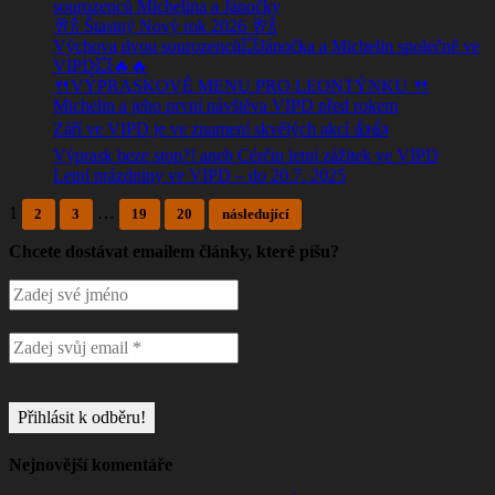
sourozenců Michelina a Jánočky
🥂🍾 Štastný Nový rok 2026 🥂🍾
Výchova dvou sourozenců💥Jánočka a Michelin společně ve
VIPD💥🔥🔥
🍴VÝPRASKOVÉ MENU PRO LEONTÝNKU 🍴
Michelin a jeho první návštěva VIPD před rokem
Září ve VIPD je ve znamení skvělých akcí 👍👍
Výprask beze stop?! aneb Cérčin letní zážitek ve VIPD
Letní prázdniny ve VIPD – do 20.7. 2025
1
…
2
3
19
20
následující
Chcete dostávat emailem články, které píšu?
Nejnovější komentáře