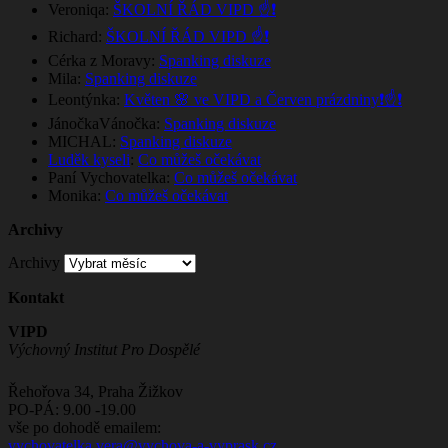
Veroniqa
:
ŠKOLNÍ ŘÁD VIPD ☝️❗
Richard
:
ŠKOLNÍ ŘÁD VIPD ☝️❗
Cérka z Moravy
:
Spanking diskuze
Mila
:
Spanking diskuze
Leontýnka
:
Květen 🌸 ve VIPD a Červen prázdniny❗☝️❗
JánočkaVánočka
:
Spanking diskuze
MICHAL
:
Spanking diskuze
Luděk kyseli
:
Co můžeš očekávat
Paní Vychovatelka
:
Co můžeš očekávat
Monika
:
Co můžeš očekávat
Archivy
Archivy
Kontakt
VIPD
Výchovný Institut Pro Dospělé
Řehořova 34, Praha Žižkov
PO-PÁ: 9.00 -19.00
vše po dohodě emailem:
vychovatelka.vera@vychova-a-vyprask.cz