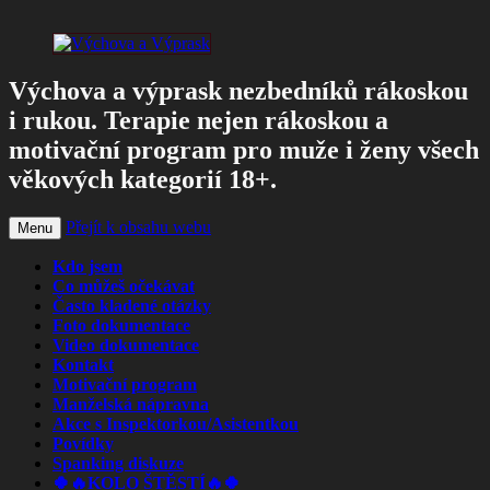
Výchova a výprask nezbedníků rákoskou
i rukou. Terapie nejen rákoskou a
motivační program pro muže i ženy všech
věkových kategorií 18+.
Přejít k obsahu webu
Menu
Kdo jsem
Co můžeš očekávat
Často kladené otázky
Foto dokumentace
Video dokumentace
Kontakt
Motivační program
Manželská nápravna
Akce s Inspektorkou/Asistentkou
Povídky
Spanking diskuze
🍀🔥KOLO ŠTĚSTÍ🔥🍀