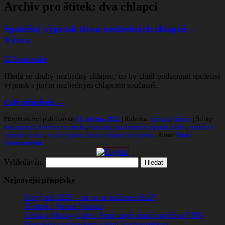
Archiv pro štítek:
dva chlapci
Společný výprask dvou nezbedných chlapců –
Výzva
32 komentáře
Hledá se druhý nezbedný chlapec, co by chtěl podstoupit společný
výprask s jiným nezbedným chlapcem současně.
Celý příspěvek
→
Příspěvek byl publikován
11. května 2022
| Rubrika:
úvodní
,
články
| Štítky:
dva chlapci
,
klečení na hrachu
,
koukání jak dostává výprask druhý
,
společný
výprask
,
strach
,
stud
,
výprask rukou
,
čekání na výprask
| Autor:
Paní
Vychovatelka
.
Vyhledávání
Nejnovější příspěvky
Nový rok 2025 – na co se můžeme těšit?!
Šťastné a Veselé Vánoce
Cérka z Moravy zpět v Praze aneb druhá návštěva VIPD
Dovolená s výpraskem a Paní Vychovatelkou