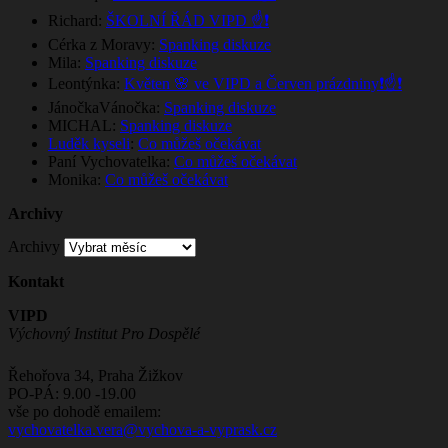
Richard
:
ŠKOLNÍ ŘÁD VIPD ☝️❗
Cérka z Moravy
:
Spanking diskuze
Mila
:
Spanking diskuze
Leontýnka
:
Květen 🌸 ve VIPD a Červen prázdniny❗☝️❗
JánočkaVánočka
:
Spanking diskuze
MICHAL
:
Spanking diskuze
Luděk kyseli
:
Co můžeš očekávat
Paní Vychovatelka
:
Co můžeš očekávat
Monika
:
Co můžeš očekávat
Archivy
Archivy
Kontakt
VIPD
Výchovný Institut Pro Dospělé
Řehořova 34, Praha Žižkov
PO-PÁ: 9.00 -19.00
vše po dohodě emailem:
vychovatelka.vera@vychova-a-vyprask.cz