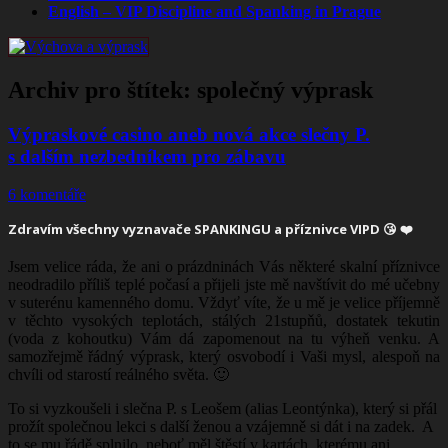
English – VIP Discipline and Spanking in Prague
Archiv pro štítek:
společný výprask
Výpraskové casino aneb nová akce slečny P.
s dalším nezbedníkem pro zábavu
6 komentáře
Zdravím všechny vyznavače
SPANKINGU
a příznivce VIPD 😘 ❤️
Jsem velice ráda, že ani o prázdninách Vás některé skalní příznivce
neodradilo příliš teplé počasí a přijeli jste mě navštívit do mé učebny
v suterénu kamenného domu. Vždyť víte, že u mě je velice příjemně
v těchto vysokých teplotách, stálých 21stupňů, dostatek tekutin
(voda z kohoutku) Vám dá zapomenout na tu výheň venku. A
samozřejmě řádný výprask, který osvobodí i Vaši mysl, alespoň na
chvíli od starostí reálného světa. 🙂
To si vyzkoušeli i slečna P. s Leošem (alias Leontýnka), který si přál
prožít společnou lekci s další ženou a vzájemně si dát i na zadek. A
to se mu řádě splnilo, neboť měl štěstí v kartách, kterému ani