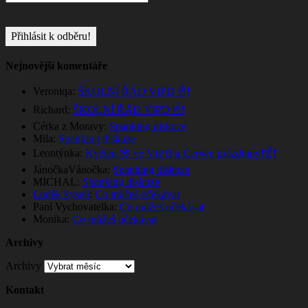
Nejnovější komentáře
Veroniqa
:
ŠKOLNÍ ŘÁD VIPD ☝️❗
Richard
:
ŠKOLNÍ ŘÁD VIPD ☝️❗
Cérka z Moravy
:
Spanking diskuze
Mila
:
Spanking diskuze
Leontýnka
:
Květen 🌸 ve VIPD a Červen prázdniny❗☝️❗
JánočkaVánočka
:
Spanking diskuze
MICHAL
:
Spanking diskuze
Luděk kyseli
:
Co můžeš očekávat
Paní Vychovatelka
:
Co můžeš očekávat
Monika
:
Co můžeš očekávat
Archivy
Archivy
Kontakt