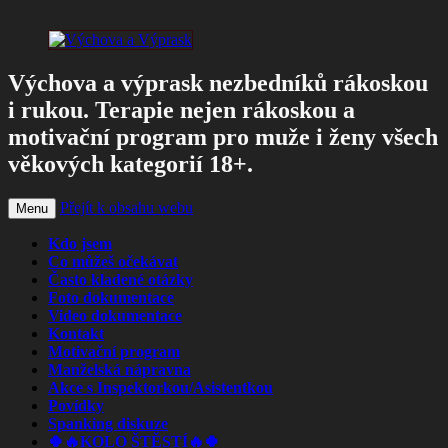
Výchova a výprask nezbedníků rákoskou
i rukou. Terapie nejen rákoskou a
motivační program pro muže i ženy všech
věkových kategorií 18+.
Přejít k obsahu webu
Menu
Kdo jsem
Co můžeš očekávat
Často kladené otázky
Foto dokumentace
Video dokumentace
Kontakt
Motivační program
Manželská nápravna
Akce s Inspektorkou/Asistentkou
Povídky
Spanking diskuze
🍀🔥KOLO ŠTĚSTÍ🔥🍀