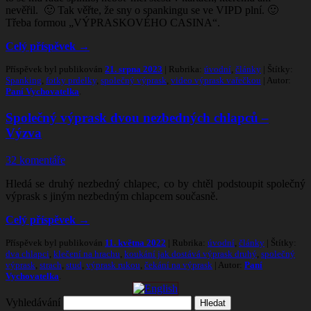
nevěřil. 🙂 Tak věřte, že sny o spankingu se ve VIPD plní. 🙂
Třeba formou „VÝPRASKOVÉHO CASINA“.
Celý příspěvek
→
Příspěvek byl publikován
21. srpna 2023
| Rubrika:
úvodní
,
články
| Štítky:
Spanking
,
fotky prdelky
,
společný výprask
,
video výprask vařečkou
| Autor:
Paní Vychovatelka
.
Společný výprask dvou nezbedných chlapců –
Výzva
32 komentáře
Hledá se druhý nezbedný chlapec, co by chtěl podstoupit společný
výprask s jiným nezbedným chlapcem současně.
Celý příspěvek
→
Příspěvek byl publikován
11. května 2022
| Rubrika:
úvodní
,
články
| Štítky:
dva chlapci
,
klečení na hrachu
,
koukání jak dostává výprask druhý
,
společný
výprask
,
strach
,
stud
,
výprask rukou
,
čekání na výprask
| Autor:
Paní
Vychovatelka
.
Vyhledávání