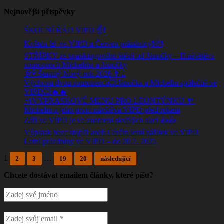
Nejnovější příspěvky
ŠKOLNÍ ŘÁD VIPD ☝️❗
Květen 🌸 ve VIPD a Červen prázdniny❗☝️❗
STŘÍPKY ze spankingového štěstí od Jánočky – II.návštěva
sourozenců Michelina a Jánočky
🥂🍾 Štastný Nový rok 2026 🥂🍾
Výchova dvou sourozenců💥Jánočka a Michelin společně ve
VIPD💥🔥🔥
🍴VÝPRASKOVÉ MENU PRO LEONTÝNKU 🍴
Michelin a jeho první návštěva VIPD před rokem
Září ve VIPD je ve znamení skvělých akcí 👍👍
Výprask beze stop?! aneb Cérčin letní zážitek ve VIPD
Letní prázdniny ve VIPD – do 20.7. 2025
1
…
2
3
19
20
následující
Chcete dostávat emailem články, které píšu?