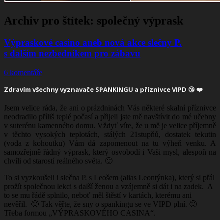
Archiv pro štítek:
společný výprask
Výpraskové casino aneb nová akce slečny P.
s dalším nezbedníkem pro zábavu
6 komentáře
Zdravím všechny vyznavače
SPANKINGU
a příznivce VIPD 😘 ❤️
Jsem velice ráda, že ani o prázdninách Vás některé skalní příznivce
neodradilo příliš teplé počasí a přijeli jste mě navštívit do mé učebny
v suterénu kamenného domu. Vždyť víte, že u mě je velice příjemně
v těchto vysokých teplotách, stálých 21stupňů, dostatek tekutin
(voda z kohoutku) Vám dá zapomenout na tu výheň venku. A
samozřejmě řádný výprask, který osvobodí i Vaši mysl, alespoň na
chvíli od starostí reálného světa. 🙂
To si vyzkoušeli i slečna P. s Leošem (alias Leontýnka), který si přál
prožít společnou lekci s další ženou a vzájemně si dát i na zadek. A
to se mu řádě splnilo, neboť měl štěstí v kartách, kterému ani
nevěřil. 🙂 Tak věřte, že sny o spankingu se ve VIPD plní. 🙂
Třeba formou „VÝPRASKOVÉHO CASINA“.