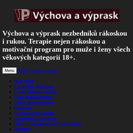
Výchova a výprask nezbedníků rákoskou
i rukou. Terapie nejen rákoskou a
motivační program pro muže i ženy všech
věkových kategorií 18+.
Přejít k obsahu webu
Menu
Kdo jsem
Co můžeš očekávat
Často kladené otázky
Foto dokumentace
Video dokumentace
Kontakt
Motivační program
Manželská nápravna
Akce s Inspektorkou/Asistentkou
Povídky