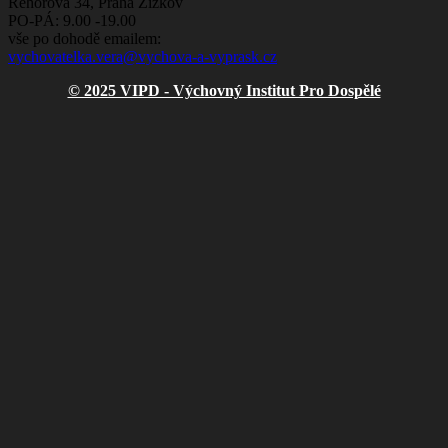
Řehořova 34, Praha Žižkov
PO-PÁ: 9.00 -19.00
vše po dohodě emailem:
vychovatelka.vera@vychova-a-vyprask.cz
© 2025 VIPD - Výchovný Institut Pro Dospělé