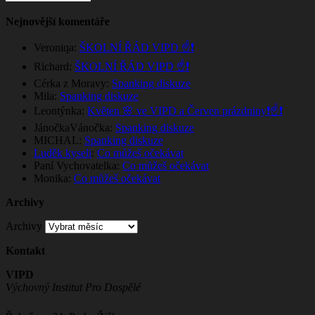
Nejnovější komentáře
Veroniqa
:
ŠKOLNÍ ŘÁD VIPD ☝️❗
Richard
:
ŠKOLNÍ ŘÁD VIPD ☝️❗
Cérka z Moravy
:
Spanking diskuze
Mila
:
Spanking diskuze
Leontýnka
:
Květen 🌸 ve VIPD a Červen prázdniny❗☝️❗
JánočkaVánočka
:
Spanking diskuze
MICHAL
:
Spanking diskuze
Luděk kyseli
:
Co můžeš očekávat
Paní Vychovatelka
:
Co můžeš očekávat
Monika
:
Co můžeš očekávat
Archivy
Archivy
Kontakt
VIPD
Výchovný Institut Pro Dospělé