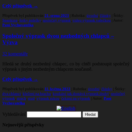
Celý příspěvek
→
Příspěvek byl publikován
21. srpna 2023
| Rubrika:
úvodní
,
články
| Štítky:
Spanking
,
fotky prdelky
,
společný výprask
,
video výprask vařečkou
| Autor:
Paní Vychovatelka
.
Společný výprask dvou nezbedných chlapců –
Výzva
32 komentáře
Hledá se druhý nezbedný chlapec, co by chtěl podstoupit společný
výprask s jiným nezbedným chlapcem současně.
Celý příspěvek
→
Příspěvek byl publikován
11. května 2022
| Rubrika:
úvodní
,
články
| Štítky:
dva chlapci
,
klečení na hrachu
,
koukání jak dostává výprask druhý
,
společný
výprask
,
strach
,
stud
,
výprask rukou
,
čekání na výprask
| Autor:
Paní
Vychovatelka
.
Vyhledávání
Nejnovější příspěvky