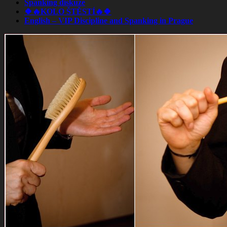
Spanking diskuze
🍀🔥KOLO ŠTĚSTÍ🔥🍀
English – VIP Discipline and Spanking in Prague