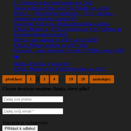
I v 70 letech se dají plnit Spanko sny 🥳😉
Nikity sedmá návštěva aneb Obr Vařečka na scénu!
Poprvé… (Ale určitě ne naposledy…) Tzv. Cukrárna –
ochutnávka nástrojů a poznání PV
Manželská Nápravna – Dopis od manželky- Anketa
Cérka z Moravy a „PÁTÁ“ návštěva ve VIPD odbila a 🙏
kajícná prosba 🙏pro tu další
Březen – pro výprask do VIPD vlezem 😉😄
Cérka z Moravy počtvrté ve VIPD péči
Únor bílý …není, ale prdel červená ve VIPD to musí být 🍑
❤️
Nikita a její přání k Vánocům
Cérka z Moravy a její Vánoční návštěva ve VIPD
2
…
předchozí
1
3
4
19
20
následující
Chcete dostávat emailem články, které píšu?
Toto pole je vyžadováno.