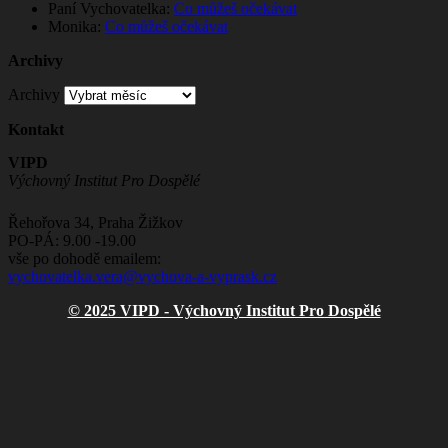
Paní Vychovatelka
:
Co můžeš očekávat
Monika
:
Co můžeš očekávat
Archivy
Archivy
Kontakt
VIPD
Výchovný Institut Pro Dospělé
Řehořova 34, Praha Žižkov
PO-PÁ: 9.00 -19.00
vše po dohodě emailem:
vychovatelka.vera@vychova-a-vyprask.cz
© 2025 VIPD - Výchovný Institut Pro Dospělé