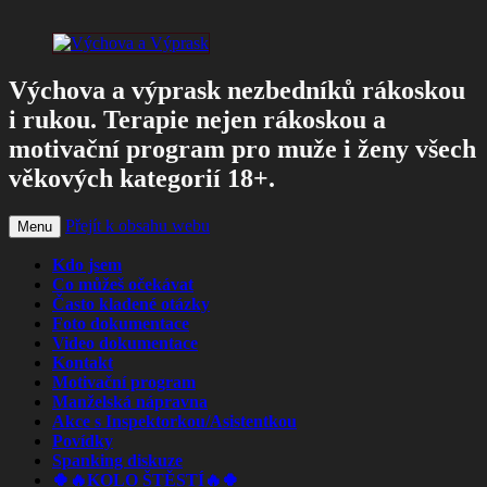
Výchova a výprask nezbedníků rákoskou
i rukou. Terapie nejen rákoskou a
motivační program pro muže i ženy všech
věkových kategorií 18+.
Přejít k obsahu webu
Menu
Kdo jsem
Co můžeš očekávat
Často kladené otázky
Foto dokumentace
Video dokumentace
Kontakt
Motivační program
Manželská nápravna
Akce s Inspektorkou/Asistentkou
Povídky
Spanking diskuze
🍀🔥KOLO ŠTĚSTÍ🔥🍀