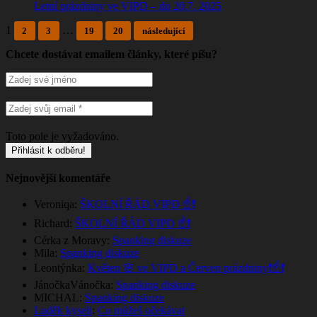
Letní prázdniny ve VIPD – do 20.7. 2025
1
…
2
3
19
20
následující
Chcete dostávat emailem články, které píšu?
Toto pole je vyžadováno.
Nejnovější komentáře
Veroniqa
:
ŠKOLNÍ ŘÁD VIPD ☝️❗
Richard
:
ŠKOLNÍ ŘÁD VIPD ☝️❗
Cérka z Moravy
:
Spanking diskuze
Mila
:
Spanking diskuze
Leontýnka
:
Květen 🌸 ve VIPD a Červen prázdniny❗☝️❗
JánočkaVánočka
:
Spanking diskuze
MICHAL
:
Spanking diskuze
Luděk kyseli
:
Co můžeš očekávat