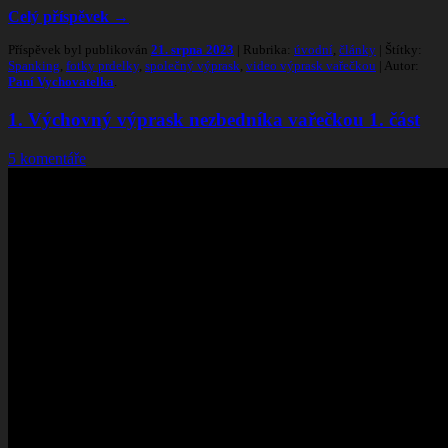
Celý příspěvek
→
Příspěvek byl publikován
21. srpna 2023
| Rubrika:
úvodní
,
články
| Štítky:
Spanking
,
fotky prdelky
,
společný výprask
,
video výprask vařečkou
| Autor:
Paní Vychovatelka
.
1. Výchovný výprask nezbedníka vařečkou 1. část
5 komentáře