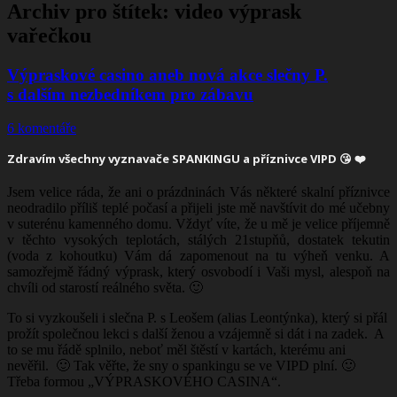
Archiv pro štítek:
video výprask
vařečkou
Výpraskové casino aneb nová akce slečny P.
s dalším nezbedníkem pro zábavu
6 komentáře
Zdravím všechny vyznavače
SPANKINGU
a příznivce VIPD 😘 ❤️
Jsem velice ráda, že ani o prázdninách Vás některé skalní příznivce
neodradilo příliš teplé počasí a přijeli jste mě navštívit do mé učebny
v suterénu kamenného domu. Vždyť víte, že u mě je velice příjemně
v těchto vysokých teplotách, stálých 21stupňů, dostatek tekutin
(voda z kohoutku) Vám dá zapomenout na tu výheň venku. A
samozřejmě řádný výprask, který osvobodí i Vaši mysl, alespoň na
chvíli od starostí reálného světa. 🙂
To si vyzkoušeli i slečna P. s Leošem (alias Leontýnka), který si přál
prožít společnou lekci s další ženou a vzájemně si dát i na zadek. A
to se mu řádě splnilo, neboť měl štěstí v kartách, kterému ani
nevěřil. 🙂 Tak věřte, že sny o spankingu se ve VIPD plní. 🙂
Třeba formou „VÝPRASKOVÉHO CASINA“.