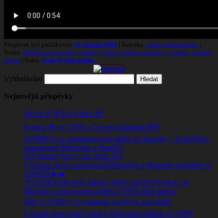
Příspěvek byl publikován
13. března 2019
| Rubrika:
video dokumentace
|
Štítky:
pětadvacet na prdel
,
vařečka
,
video výprask vařečkou
,
výprask
,
wooden
spoon
| Autor:
Paní Vychovatelka
.
Vyhledávání
Nejnovější příspěvky
ŠKOLNÍ ŘÁD VIPD ☝️❗
Květen 🌸 ve VIPD a Červen prázdniny❗☝️❗
STŘÍPKY ze spankingového štěstí od Jánočky – II.návštěva
sourozenců Michelina a Jánočky
🥂🍾 Štastný Nový rok 2026 🥂🍾
Výchova dvou sourozenců💥Jánočka a Michelin společně ve
VIPD💥🔥🔥
🍴VÝPRASKOVÉ MENU PRO LEONTÝNKU 🍴
Michelin a jeho první návštěva VIPD před rokem
Září ve VIPD je ve znamení skvělých akcí 👍👍
Výprask beze stop?! aneb Cérčin letní zážitek ve VIPD