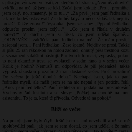
s přísným výrazem ve tváři, ze kterého šel strach. „Neumíš zdravit?“
vykřikla na mě, až jsem se lekl. Začal jsem koktat: „Pro… promiňte,
jsem celý, no, zmatený, je to tu…“ „Za prvé, jsem paní ředitelka a
tak mě budeš oslovovat! Za druhé: když o něco žádáš, tak nejdřív
prosíš! Takže znovu!“ Vysoukal jsem ze sebe: „Pppaní ředitelko,
odpusťte prosím, jsem celý…” „Co jsem ti říkala v druhém
bodě?!?“ V duchu jsem si říkal, co jsem udělal špatně…
„ODPOVĚZ!“ zakřičela paní ředitelka na mě. „Že mám prosit,“
zašeptal jsem… Paní ředitelka: „Zase špatně. Nejdřív se prosí. Takže
si píšu 25 ran rákoskou na holou zadnici, ohnutý přes trestnou kozu
a seznámení s dalšími nástroji. Pro tvou informaci, výprasky, pokud
to není okamžitý trest, se vyplácejí v sedm ráno a v sedm večer.
Kolik je hodin? Nemusíš mi odpovídat. Je půl jedenácté, takže
výprask rákoskou prozatím 25 ran dostaneš večer. Proč prozatím?
Do večera je ještě dlouhá doba.“ Nechápal jsem, jak to paní
ředitelka myslí, ale radši jsem se na nic neptal a jen potichu řekl:
„Ano, paní ředitelko.“ Paní ředitelka mi podala na prostudování
Výchovný řád institutu a se slovy: „Počkej na chodbě na mou
asistentku. To je ta, která tě přivedla. Odvede tě na pokoj.“
Blíží se večer
Na pokoji jsme byly čtyři. Ještě jsem si ani nevybalil a už se mě
spolubydlící ptali, jak jsem se sem dostal, co jsem udělal a že mám
určitě v sedm večer výprask 25 ran rákoskou. „Jak to víte?“ zeptal