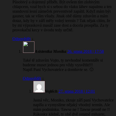
Působivý a dojemný příběh. Být ovšem tím zlobivým
chlapcem, vzal bych si s sebou do vlaku láhev napalmu a ten
srandovní lesní zámeček preventivně zapálil. Když mám být
gauner, tak se vším všudy. Jinak obě dámy zdravím a mám
dotaz, kdy by v září měly volný termín ? Tak nějak cítím, že
by mi výprasková masáž zase dost a docela prospěla. Za ty
provokační kecy v úvodu tedy určitě.
Odpovědět
↓
Asistentka Monika
26. srpna 2018 | 17:58
Také tě zdravím Vojto, ty nevhodné komentáře si
budeme muset jednou pro vždy vysvětlit!!!
Napiš Paní Vychovatelce a domluvte se. 🙂
Odpovědět
↓
Vojtěch
27. srpna 2018 | 12:01
Jasná věc, Moniko, zkraje září paní Vychovatelce
napíšu a vymyslíme nějaký vhodný termín. Ale
mám podmínku. Tawse ne ! Tawse prostě ne !!
Rákosky klidně, ty obě dvě ostatně milujete,