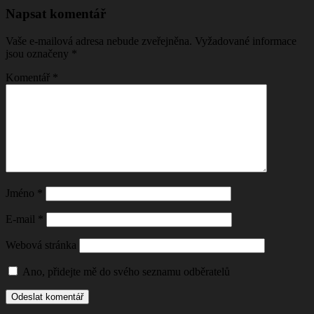
Napsat komentář
Vaše e-mailová adresa nebude zveřejněna.
Vyžadované informace
jsou označeny
*
Komentář
*
Jméno
*
E-mail
*
Webová stránka
Ano, přidejte mě do svého seznamu odběratelů