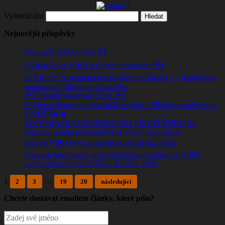
Vyhledávání
Nejnovější příspěvky
ŠKOLNÍ ŘÁD VIPD ☝️❗
Květen 🌸 ve VIPD a Červen prázdniny❗☝️❗
STŘÍPKY ze spankingového štěstí od Jánočky – II.návštěva
sourozenců Michelina a Jánočky
🥂🍾 Štastný Nový rok 2026 🥂🍾
Výchova dvou sourozenců💥Jánočka a Michelin společně ve
VIPD💥🔥🔥
🍴VÝPRASKOVÉ MENU PRO LEONTÝNKU 🍴
Michelin a jeho první návštěva VIPD před rokem
Září ve VIPD je ve znamení skvělých akcí 👍👍
Výprask beze stop?! aneb Cérčin letní zážitek ve VIPD
Letní prázdniny ve VIPD – do 20.7. 2025
1
…
2
3
19
20
následující
Chcete dostávat emailem články, které píšu?