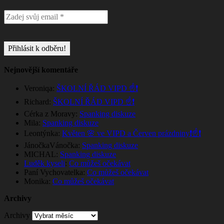
Nejnovější komentáře
Veroniqa
:
ŠKOLNÍ ŘÁD VIPD ☝️❗
Richard
:
ŠKOLNÍ ŘÁD VIPD ☝️❗
Cérka z Moravy
:
Spanking diskuze
Mila
:
Spanking diskuze
Leontýnka
:
Květen 🌸 ve VIPD a Červen prázdniny❗☝️❗
JánočkaVánočka
:
Spanking diskuze
MICHAL
:
Spanking diskuze
Luděk kyseli
:
Co můžeš očekávat
Paní Vychovatelka
:
Co můžeš očekávat
Monika
:
Co můžeš očekávat
Archivy
Archivy