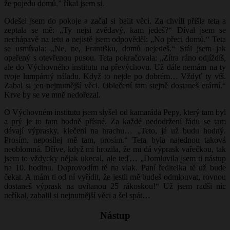
že pojedu domů,” říkal jsem si.
Odešel jsem do pokoje a začal si balit věci. Za chvíli přišla teta a
zeptala se mě: „Ty nejsi zvědavý, kam jedeš?“ Díval jsem se
nechápavě na tetu a nejistě jsem odpověděl: „No přeci domů.“ Teta
se usmívala: „Ne, ne, Františku, domů nejedeš.“ Stál jsem jak
opařený s otevřenou pusou. Teta pokračovala: „Zítra ráno odjíždíš,
ale do Výchovného institutu na převýchovu. Už dále nemám na ty
tvoje lumpárný náladu. Když to nejde po dobrém… Vždyť ty víš.
Zabal si jen nejnutnější věci. Oblečení tam stejně dostaneš erární.“
Krve by se ve mně nedořezal.
O Výchovném institutu jsem slyšel od kamaráda Pepy, který tam byl
a prý je to tam hodně přísné. Za každé nedodržení řádu se tam
dávají výprasky, klečení na hrachu… „Teto, já už budu hodný.
Prosím, neposílej mě tam, prosím.“ Teta byla najednou taková
neoblomná. Dříve, když mi hrozila, že mi dá výprask vařečkou, tak
jsem to vždycky nějak ukecal, ale teď… „Domluvila jsem ti nástup
na 10. hodinu. Doprovodím tě na vlak. Paní ředitelka tě už bude
čekat. A mám ti od ní vyřídit, že jestli mě budeš odmlouvat, rovnou
dostaneš výprask na uvítanou 25 rákoskou!“ Už jsem radši nic
neříkal, zabalil si nejnutnější věci a šel spát…
Nástup