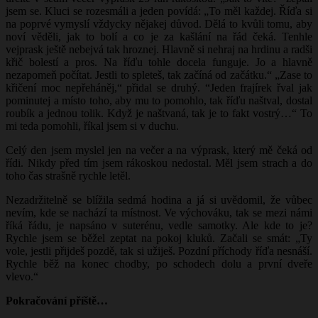
jsem se. Kluci se rozesmáli a jeden povídá: „To měl každej. Říďa si
na poprvé vymyslí vždycky nějakej důvod. Dělá to kvůli tomu, aby
noví věděli, jak to bolí a co je za kašlání na řád čeká. Tenhle
vejprask ještě nebejvá tak hroznej. Hlavně si nehraj na hrdinu a radši
křič bolestí a pros. Na říďu tohle docela funguje. Jo a hlavně
nezapomeň počítat. Jestli to spleteš, tak začíná od začátku.“ „Zase to
křičení moc nepřeháněj,“ přidal se druhý. “Jeden frajírek řval jak
pominutej a místo toho, aby mu to pomohlo, tak říďu naštval, dostal
roubík a jednou tolik. Když je naštvaná, tak je to fakt vostrý…“ To
mi teda pomohli, říkal jsem si v duchu.
Celý den jsem myslel jen na večer a na výprask, který mě čeká od
řídi. Nikdy před tím jsem rákoskou nedostal. Měl jsem strach a do
toho čas strašně rychle letěl.
Nezadržitelně se blížila sedmá hodina a já si uvědomil, že vůbec
nevím, kde se nachází ta místnost. Ve výchováku, tak se mezi námi
říká řádu, je napsáno v suterénu, vedle samotky. Ale kde to je?
Rychle jsem se běžel zeptat na pokoj kluků. Začali se smát: „Ty
vole, jestli přijdeš pozdě, tak si užiješ. Pozdní příchody říďa nesnáší.
Rychle běž na konec chodby, po schodech dolu a první dveře
vlevo.“
Pokračování příště…