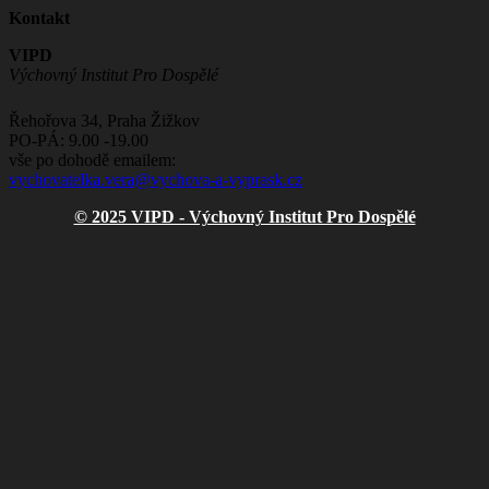
Kontakt
VIPD
Výchovný Institut Pro Dospělé
Řehořova 34, Praha Žižkov
PO-PÁ: 9.00 -19.00
vše po dohodě emailem:
vychovatelka.vera@vychova-a-vyprask.cz
© 2025 VIPD - Výchovný Institut Pro Dospělé