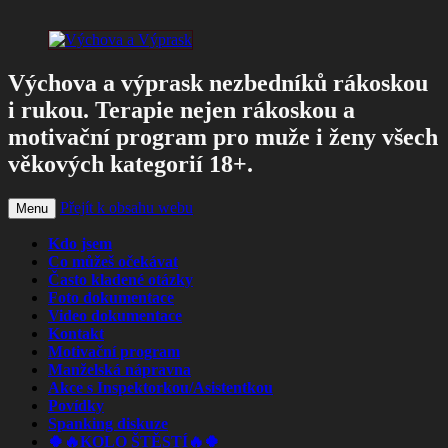
Výchova a výprask nezbedníků rákoskou
i rukou. Terapie nejen rákoskou a
motivační program pro muže i ženy všech
věkových kategorií 18+.
Přejít k obsahu webu
Menu
Kdo jsem
Co můžeš očekávat
Často kladené otázky
Foto dokumentace
Video dokumentace
Kontakt
Motivační program
Manželská nápravna
Akce s Inspektorkou/Asistentkou
Povídky
Spanking diskuze
🍀🔥KOLO ŠTĚSTÍ🔥🍀