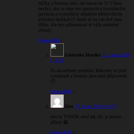
bičíky a řemeny také, ale tawse ne !!! Vůbec
nechci, aby se mne ten paznecht s rozeklaným
jazykem a vymyšlený nějakým středověkým
úchylem dotýkal !!! Jinak se na vás dvě zase
těším. Ale bez přítomnosti té výše zmíněné
obludy.
Odpovědět
↓
Asistentka Monika
27. srpna 2018
| 12:26
To asi nebude problém. Rákosky to plně
vynahradí a řemeny jsou také připravené.
🙂
Odpovědět
↓
Jörn
27. srpna 2018 | 16:57
ono to TAWSE není tak zlý, je jenom
přísný 😁
Odpovědět
↓