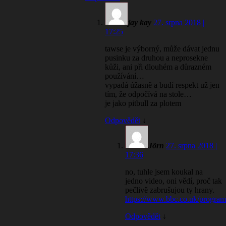
jay kay
27. srpna 2018 |
17:25
tawse je výborný, může dávat jednu
pusinku za druhou a neprosekne
kůži, ani při dlouhém a důrazném
používání…
vypadá úžasně a budí respekt už jen
tím, že odpočívá na stole…
je jako pitbull za plotem
Odpovědět
↓
Jörn
27. srpna 2018 |
17:36
no, tuhle jsem koukal na
jedno video, oni vědí, proč tak
pečlivě zabrušujou ty hrany.
https://www.bbc.co.uk/progra
Odpovědět
↓