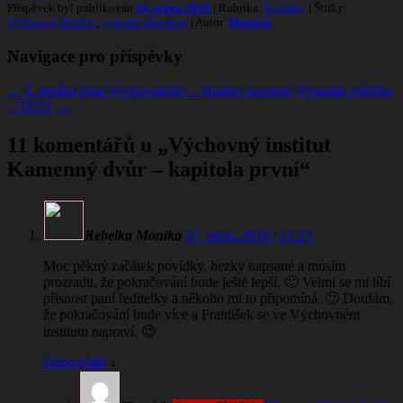
Příspěvek byl publikován
26. srpna 2018
| Rubrika:
Povídky
| Štítky:
Výchovný Institut
,
výprask rákoskou
| Autor:
Honzick
.
Navigace pro příspěvky
←
Z deníku Paní Vychovatelky – Hodiny kreslení
Vysmátá vařečka
– TEST
→
11 komentářů u „
Výchovný institut
Kamenný dvůr – kapitola první
“
Rebelka Monika
27. srpna 2018 | 21:23
Moc pěkný začátek povídky, hezky napsané a musím
prozradit, že pokračování bude ještě lepší. 🙂 Velmi se mi líbí
přísnost paní ředitelky a někoho mi to připomíná. 🙂 Doufám,
že pokračování bude více a František se ve Výchovném
institutu napraví. 😉
Odpovědět
↓