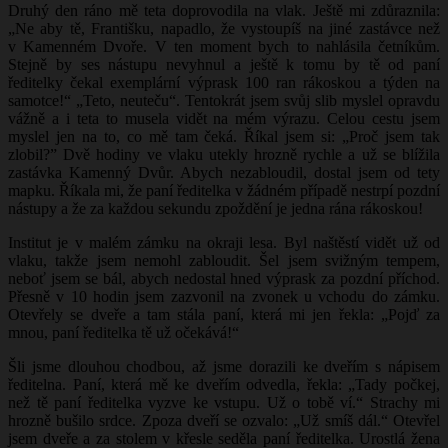
Druhý den ráno mě teta doprovodila na vlak. Ještě mi zdůraznila:
„Ne aby tě, Františku, napadlo, že vystoupíš na jiné zastávce než
v Kamenném Dvoře. V ten moment bych to nahlásila četníkům.
Stejně by ses nástupu nevyhnul a ještě k tomu by tě od paní
ředitelky čekal exemplární výprask 100 ran rákoskou a týden na
samotce!“ „Teto, neuteču“. Tentokrát jsem svůj slib myslel opravdu
vážně a i teta to musela vidět na mém výrazu. Celou cestu jsem
myslel jen na to, co mě tam čeká. Říkal jsem si: „Proč jsem tak
zlobil?” Dvě hodiny ve vlaku utekly hrozně rychle a už se blížila
zastávka Kamenný Dvůr. Abych nezabloudil, dostal jsem od tety
mapku. Říkala mi, že paní ředitelka v žádném případě nestrpí pozdní
nástupy a že za každou sekundu zpoždění je jedna rána rákoskou!
Institut je v malém zámku na okraji lesa. Byl naštěstí vidět už od
vlaku, takže jsem nemohl zabloudit. Šel jsem svižným tempem,
neboť jsem se bál, abych nedostal hned výprask za pozdní příchod.
Přesně v 10 hodin jsem zazvonil na zvonek u vchodu do zámku.
Otevřely se dveře a tam stála paní, která mi jen řekla: „Pojď za
mnou, paní ředitelka tě už očekává!“
Šli jsme dlouhou chodbou, až jsme dorazili ke dveřím s nápisem
ředitelna. Paní, která mě ke dveřím odvedla, řekla: „Tady počkej,
než tě paní ředitelka vyzve ke vstupu. Už o tobě ví.“ Strachy mi
hrozně bušilo srdce. Zpoza dveří se ozvalo: „Už smíš dál.“ Otevřel
jsem dveře a za stolem v křesle seděla paní ředitelka. Urostlá žena