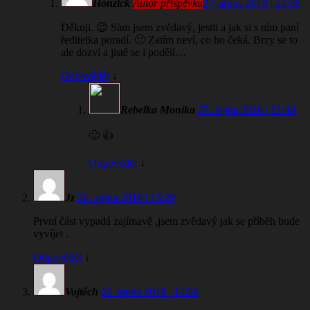
Honzick
Autor příspěvku
27. srpna 2018 | 21:36
Děkuji. 😉 Sám jsem zvědavý, jestli a jak si s ním paní
ředitelka poradí. 🙂 Zatím neví, co ho čeká. Brzy se to
ale dozví a jistě se i podělí…
Odpovědět
↓
Rebelka Monika
27. srpna 2018 | 21:48
🙂 👍
Odpovědět
↓
Jz
26. srpna 2018 | 15:29
První část vypadá zajímavě ,jsem zvědavý jak se příběh bude
vyvíjet .
Odpovědět
↓
Vojtěch
26. srpna 2018 | 14:39