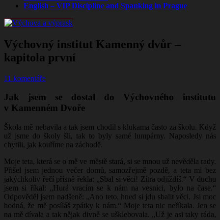
English – VIP Discipline and Spanking in Prague
Výchovný institut Kamenný dvůr –
kapitola první
11 komentáře
Jak jsem se dostal do Výchovného institutu
v Kamenném Dvoře
Škola mě nebavila a tak jsem chodil s klukama často za školu. Když
už jsme do školy šli, tak to byly samé lumpárny. Naposledy nás
chytili, jak kouříme na záchodě.
Moje teta, která se o mě ve městě stará, si se mnou už nevěděla rady.
Přišel jsem jednou večer domů, samozřejmě pozdě, a teta mi bez
jakýchkoliv řečí přísně řekla: „Sbal si věci! Zítra odjíždíš.“ V duchu
jsem si říkal: „Hurá vracím se k nám na vesnici, bylo na čase.“
Odpověděl jsem nadšeně: „Ano teto, hned si jdu sbalit věci. Jsi moc
hodná, že mě posíláš zpátky k nám.“ Moje teta nic neříkala. Jen se
na mě dívala a tak nějak divně se ušklebovala. „Už je asi taky ráda,