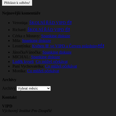
Nejnovější komentáře
Veroniqa
:
ŠKOLNÍ ŘÁD VIPD ☝️❗
Richard
:
ŠKOLNÍ ŘÁD VIPD ☝️❗
Cérka z Moravy
:
Spanking diskuze
Mila
:
Spanking diskuze
Leontýnka
:
Květen 🌸 ve VIPD a Červen prázdniny❗☝️❗
JánočkaVánočka
:
Spanking diskuze
MICHAL
:
Spanking diskuze
Luděk kyseli
:
Co můžeš očekávat
Paní Vychovatelka
:
Co můžeš očekávat
Monika
:
Co můžeš očekávat
Archivy
Archivy
Kontakt
VIPD
Výchovný Institut Pro Dospělé