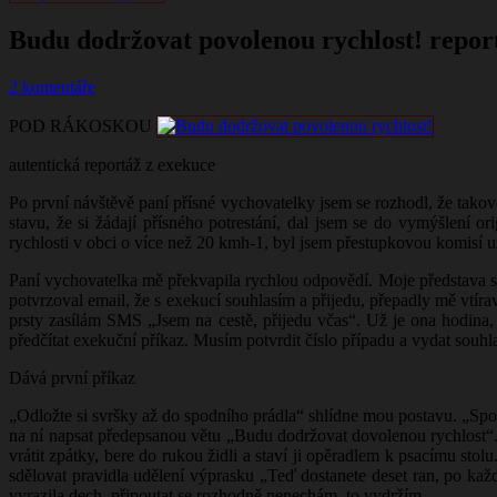
Budu dodržovat povolenou rychlost! repor
2 komentáře
POD RÁKOSKOU
autentická reportáž z exekuce
Po první návštěvě paní přísné vychovatelky jsem se rozhodl, že tako
stavu, že si žádají přísného potrestání, dal jsem se do vymýšlení or
rychlosti v obci o více než 20 kmh-1, byl jsem přestupkovou komisí
Paní vychovatelka mě překvapila rychlou odpovědí. Moje představa se jí
potvrzoval email, že s exekucí souhlasím a přijedu, přepadly mě vtírav
prsty zasílám SMS „Jsem na cestě, přijedu včas“. Už je ona hodina, 
předčítat exekuční příkaz. Musím potvrdit číslo případu a vydat souh
Dává první příkaz
„Odložte si svršky až do spodního prádla“ shlídne mou postavu. „Spod
na ní napsat předepsanou větu „Budu dodržovat dovolenou rychlost“. 
vrátit zpátky, bere do rukou židli a staví ji opěradlem k psacímu sto
sdělovat pravidla udělení výprasku „Teď dostanete deset ran, po ka
vyrazila dech, připoutat se rozhodně nenechám, to vydržím.