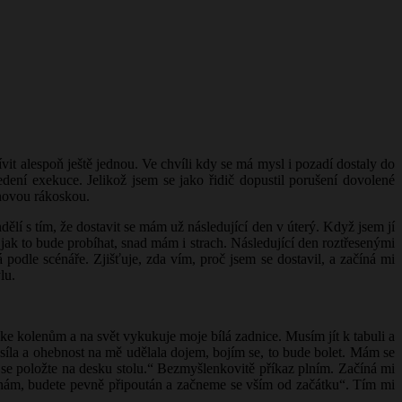
t alespoň ještě jednou. Ve chvíli kdy se má mysl i pozadí dostaly do
vedení exekuce. Jelikož jsem se jako řidič dopustil porušení dovolené
anovou rákoskou.
dělí s tím, že dostavit se mám už následující den v úterý. Když jsem jí
, jak to bude probíhat, snad mám i strach. Následující den roztřesenými
podle scénáře. Zjišťuje, zda vím, proč jsem se dostavil, a začíná mi
lu.
ke kolenům a na svět vykukuje moje bílá zadnice. Musím jít k tabuli a
síla a ohebnost na mě udělala dojem, bojím se, to bude bolet. Mám se
em se položte na desku stolu.“ Bezmyšlenkovitě příkaz plním. Začíná mi
ránám, budete pevně připoután a začneme se vším od začátku“. Tím mi