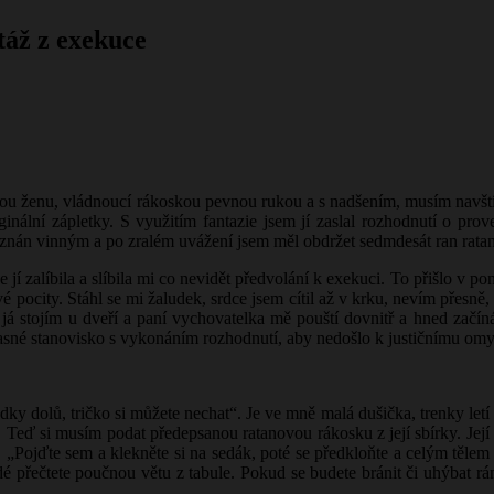
táž z exekuce
vou ženu, vládnoucí rákoskou pevnou rukou a s nadšením, musím navštívi
iginální zápletky. S využitím fantazie jsem jí zaslal rozhodnutí o pro
 uznán vinným a po zralém uvážení jsem měl obdržet sedmdesát ran rat
 zalíbila a slíbila mi co nevidět předvolání k exekuci. To přišlo v pon
é pocity. Stáhl se mi žaludek, srdce jsem cítil až v krku, nevím přesně
já stojím u dveří a paní vychovatelka mě pouští dovnitř a hned začíná 
lasné stanovisko s vykonáním rozhodnutí, aby nedošlo k justičnímu omy
ky dolů, tričko si můžete nechat“. Je ve mně malá dušička, trenky letí 
Teď si musím podat předepsanou ratanovou rákosku z její sbírky. Její 
lu. „Pojďte sem a klekněte si na sedák, poté se předkloňte a celým těl
ždé přečtete poučnou větu z tabule. Pokud se budete bránit či uhýbat 