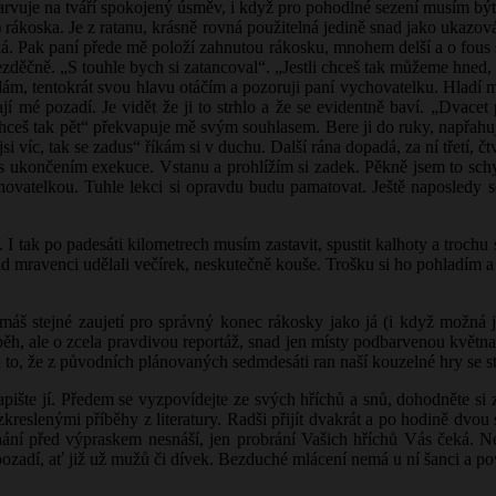
vuje na tváří spokojený úsměv, i když pro pohodlné sezení musím být z
) rákoska. Je z ratanu, krásně rovná použitelná jedině snad jako ukaz
. Pak paní přede mě položí zahnutou rákosku, mnohem delší a o fous sil
zděčně. „S touhle bych si zatancoval“. „Jestli chceš tak můžeme hned,
okládám, tentokrát svou hlavu otáčím a pozoruji paní vychovatelku. Hlad
í mé pozadí. Je vidět že ji to strhlo a že se evidentně baví. „Dvacet 
hceš tak pět“ překvapuje mě svým souhlasem. Bere ji do ruky, napřahuj
si víc, tak se zadus“ říkám si v duchu. Další rána dopadá, za ní třetí, čtv
ukončením exekuce. Vstanu a prohlížím si zadek. Pěkně jsem to schyta
chovatelkou. Tuhle lekci si opravdu budu pamatovat. Ještě naposled
ak po padesáti kilometrech musím zastavit, spustit kalhoty a trochu si 
ad mravenci udělali večírek, neskutečně kouše. Trošku si ho pohladím
 máš stejné zaujetí pro správný konec rákosky jako já (i když možná 
příběh, ale o zcela pravdivou reportáž, snad jen místy podbarvenou kvě
á to, že z původních plánovaných sedmdesáti ran naší kouzelné hry se 
pište jí. Předem se vyzpovídejte ze svých hříchů a snů, dohodněte si z
 zkreslenými příběhy z literatury. Radši přijít dvakrát a po hodině dvo
chání před výpraskem nesnáší, jen probrání Vašich hříchů Vás čeká. N
ch pozadí, ať již už mužů či dívek. Bezduché mlácení nemá u ní šanc