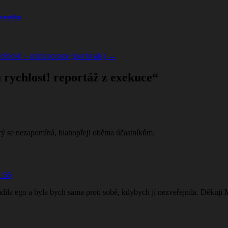
vatelka
.
chlost! – minirecenze (pochvala)
→
rychlost! reportáž z exekuce
“
erý se nezapomíná, blahopřeji oběma účastníkům.
1:56
ila ego a byla bych sama proti sobě, kdybych jí nezveřejnila. Děkuji 