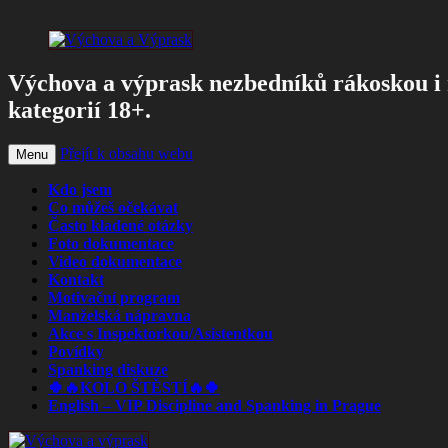
Výchova a výprask nezbedníků rákoskou i 
kategorií 18+.
Přejít k obsahu webu
Menu
Kdo jsem
Co můžeš očekávat
Často kladené otázky
Foto dokumentace
Video dokumentace
Kontakt
Motivační program
Manželská nápravna
Akce s Inspektorkou/Asistentkou
Povídky
Spanking diskuze
🍀🔥KOLO ŠTĚSTÍ🔥🍀
English – VIP Discipline and Spanking in Prague