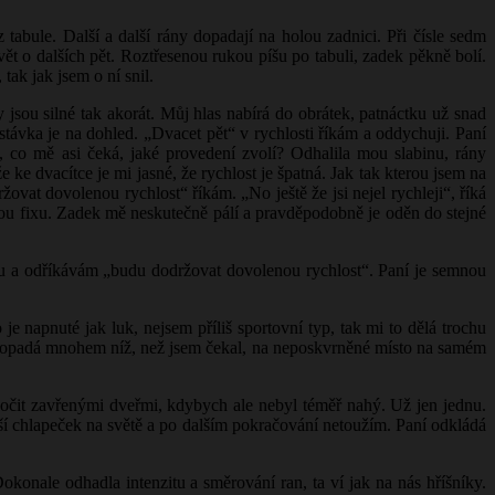
tabule. Další a další rány dopadají na holou zadnici. Při čísle sedm
t o dalších pět. Roztřesenou rukou píšu po tabuli, zadek pěkně bolí.
tak jak jsem o ní snil.
 jsou silné tak akorát. Můj hlas nabírá do obrátek, patnáctku už snad
stávka je na dohled. „Dvacet pět“ v rychlosti říkám a oddychuji. Paní
, co mě asi čeká, jaké provedení zvolí? Odhalila mou slabinu, rány
e ke dvacítce je mi jasné, že rychlost je špatná. Jak tak kterou jsem na
ržovat dovolenou rychlost“ říkám. „No ještě že jsi nejel rychleji“, říká
enou fixu. Zadek mě neskutečně pálí a pravděpodobně je oděn do stejné
tou a odříkávám „budu dodržovat dovolenou rychlost“. Paní je semnou
e napnuté jak luk, nejsem příliš sportovní typ, tak mi to dělá trochu
, dopadá mnohem níž, než jsem čekal, na neposkvrněné místo na samém
skočit zavřenými dveřmi, kdybych ale nebyl téměř nahý. Už jen jednu.
ější chlapeček na světě a po dalším pokračování netoužím. Paní odkládá
konale odhadla intenzitu a směrování ran, ta ví jak na nás hříšníky.