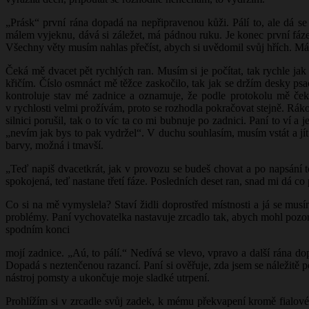
„Prásk“ první rána dopadá na nepřipravenou kůži. Pálí to, ale dá se
málem vyjeknu, dává si záležet, má pádnou ruku. Je konec první fáze
Všechny věty musím nahlas přečíst, abych si uvědomil svůj hřích. Mám 
Čeká mě dvacet pět rychlých ran. Musím si je počítat, tak rychle jak
křičím. Číslo osmnáct mě těžce zaskočilo, tak jak se držím desky psa
kontroluje stav mé zadnice a oznamuje, že podle protokolu mě čeká
v rychlosti velmi prožívám, proto se rozhodla pokračovat stejně. Rákosk
silnici porušil, tak o to víc ta co mi bubnuje po zadnici. Paní to ví a
„nevím jak bys to pak vydržel“. V duchu souhlasím, musím vstát a jít
barvy, možná i tmavší.
„Teď napiš dvacetkrát, jak v provozu se budeš chovat a po napsání 
spokojená, teď nastane třetí fáze. Posledních deset ran, snad mi dá co 
Co si na mě vymyslela? Staví židli doprostřed místnosti a já se musí
problémy. Paní vychovatelka nastavuje zrcadlo tak, abych mohl pozo
spodním konci
mojí zadnice. „Aú, to pálí.“ Nedívá se vlevo, vpravo a další rána d
Dopadá s neztenčenou razancí. Paní si ověřuje, zda jsem se náležitě p
nástroj pomsty a ukončuje moje sladké utrpení.
Prohlížím si v zrcadle svůj zadek, k mému překvapení kromě fialové 