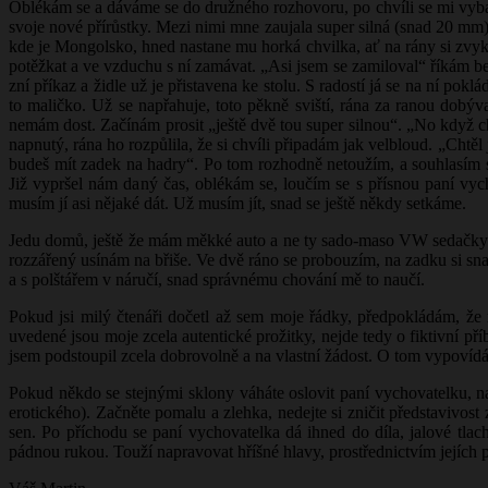
Oblékám se a dáváme se do družného rozhovoru, po chvíli se mi vybar
svoje nové přírůstky. Mezi nimi mne zaujala super silná (snad 20 mm
kde je Mongolsko, hned nastane mu horká chvilka, ať na rány si zvyká
potěžkat a ve vzduchu s ní zamávat. „Asi jsem se zamiloval“ říkám be
zní příkaz a židle už je přistavena ke stolu. S radostí já se na ní p
to maličko. Už se napřahuje, toto pěkně sviští, rána za ranou dobývaj
nemám dost. Začínám prosit „ještě dvě tou super silnou“. „No když c
napnutý, rána ho rozpůlila, že si chvíli připadám jak velbloud. „Chtěl j
budeš mít zadek na hadry“. Po tom rozhodně netoužím, a souhlasím s 
Již vypršel nám daný čas, oblékám se, loučím se s přísnou paní vy
musím jí asi nějaké dát. Už musím jít, snad se ještě někdy setkáme.
Jedu domů, ještě že mám měkké auto a ne ty sado-maso VW sedačky. I t
rozzářený usínám na břiše. Ve dvě ráno se probouzím, na zadku si sn
a s polštářem v náručí, snad správnému chování mě to naučí.
Pokud jsi milý čtenáři dočetl až sem moje řádky, předpokládám, že
uvedené jsou moje zcela autentické prožitky, nejde tedy o fiktivní 
jsem podstoupil zcela dobrovolně a na vlastní žádost. O tom vypovíd
Pokud někdo se stejnými sklony váháte oslovit paní vychovatelku, na
erotického). Začněte pomalu a zlehka, nedejte si zničit představivost
sen. Po příchodu se paní vychovatelka dá ihned do díla, jalové tla
pádnou rukou. Touží napravovat hříšné hlavy, prostřednictvím její