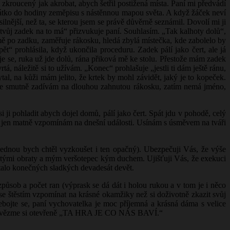
kroucený jak akrobat, abych šetřil postižená místa. Paní mi předvádí
ovátko do hodiny zeměpisu s nástěnnou mapou světa. A když žáček neví
nější, než ta, se kterou jsem se právě důvěrně seznámil. Dovolí mi ji
 tvůj zadek na to má“ přizvukuje paní. Souhlasím. „Tak kalhoty dolů“,
í mě po zadku, zaměřuje rákosku, hledá zbylá místečka, kde zabolelo by
pět“ prohlásila, když ukončila proceduru. Zadek pálí jako čert, ale já
e se, ruka už jde dolů, rána přiková mě ke stolu. Přestože mám zadek
rtá, náležitě si to užívám. „Konec“ prohlašuje „jestli ti dám ještě ránu,
l, na kůži mám jelito, že krtek by mohl závidět, jaký je to kopeček.
y se smutně zadívám na dlouhou zahnutou rákosku, zatím nemá jméno,
ji pohladit abych dojel domů, pálí jako čert. Spát jdu v pohodě, celý
 a jen matně vzpomínám na dnešní události. Usínám s úsměvem na tváři
jednou bych chtěl vyzkoušet i ten opačný). Ubezpečuji Vás, že výše
tnatými obraty a mým veršotepec kým duchem. Ujišťuji Vás, že exekuci
stalo konečných sladkých devadesát devět.
působ a počet ran (výprask se dá dát i holou rukou a v tom je i něco
u se štěstím vzpomínat na krásné okamžiky než si doživotně zkazit svůj
ebojte se, paní vychovatelka je moc příjemná a krásná dáma s velice
i a povězme si otevřeně „TA HRA JE CO NÁS BAVÍ.“