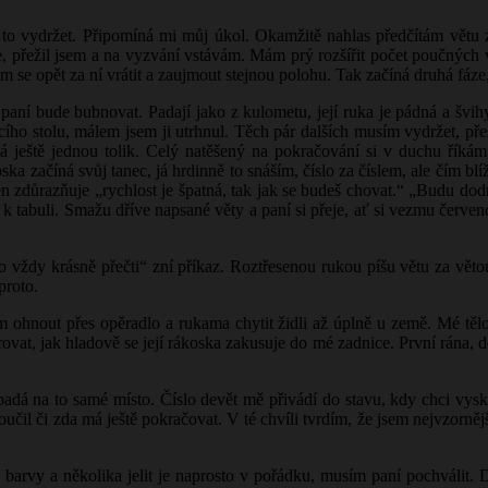
 to vydržet. Připomíná mi můj úkol. Okamžitě nahlas předčítám větu z 
, přežil jsem a na vyzvání vstávám. Mám prý rozšířit počet poučných vě
se opět za ní vrátit a zaujmout stejnou polohu. Tak začíná druhá fáze, 
 paní bude bubnovat. Padají jako z kulometu, její ruka je pádná a švihy
cího stolu, málem jsem ji utrhnul. Těch pár dalších musím vydržet, pře
 ještě jednou tolik. Celý natěšený na pokračování si v duchu říkám
a začíná svůj tanec, já hrdinně to snáším, číslo za číslem, ale čím blíž
 jen zdůrazňuje „rychlost je špatná, tak jak se budeš chovat.“ „Budu dod
 k tabuli. Smažu dříve napsané věty a paní si přeje, ať si vezmu červ
to vždy krásně přečti“ zní příkaz. Roztřesenou rukou píšu větu za vě
proto.
m ohnout přes opěradlo a rukama chytit židli až úplně u země. Mé tělo j
rovat, jak hladově se její rákoska zakusuje do mé zadnice. První rána
opadá na to samé místo. Číslo devět mě přivádí do stavu, kdy chci vy
oučil či zda má ještě pokračovat. V té chvíli tvrdím, že jsem nejvzorn
barvy a několika jelit je naprosto v pořádku, musím paní pochválit. Do