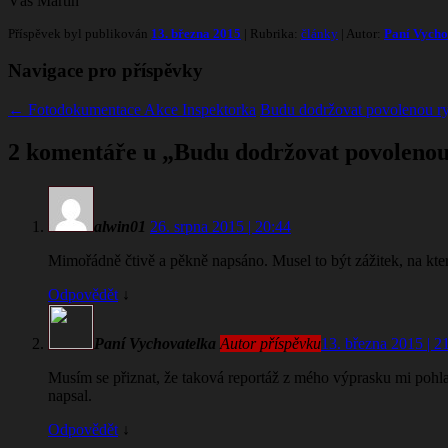
Váš Martin
Příspěvek byl publikován
13. března 2015
| Rubrika:
články
| Autor:
Paní Vycho
Navigace pro příspěvky
←
Fotodokumentace Akce Inspektorka
Budu dodržovat povolenou ry
2 komentáře u „
Budu dodržovat povolenou 
alwin01
26. srpna 2015 | 20:44
Mimořádně čtivě a pěkně napsáno. Musel to být zážitek, na kt
Odpovědět
↓
Paní Vychovatelka
Autor příspěvku
13. března 2015 | 2
Musím se přiznat, že taková reportáž z mého výprasku mi pohlad
napsal.
Odpovědět
↓