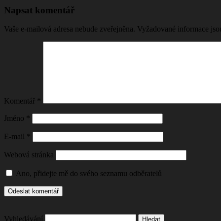
Napsat komentář
Vaše e-mailová adresa nebude zveřejněna.
Vyžadované informace js
Komentář
*
Jméno
*
E-mail
*
Webová stránka
Ano, přidejte mě do svého seznamu odběratelů
Vyhledávání