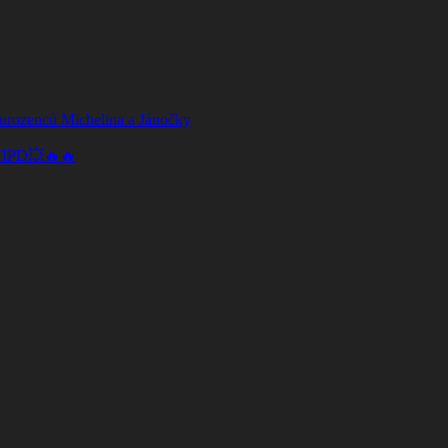
ourozenců Michelina a Jánočky
 VIPD💥🔥🔥