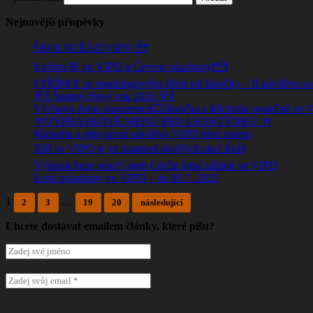
Nejnovější příspěvky
ŠKOLNÍ ŘÁD VIPD ☝️❗
Květen 🌸 ve VIPD a Červen prázdniny❗☝️❗
STŘÍPKY ze spankingového štěstí od Jánočky – II.návštěva s
🥂🍾 Štastný Nový rok 2026 🥂🍾
Výchova dvou sourozenců💥Jánočka a Michelin společně ve
🍴VÝPRASKOVÉ MENU PRO LEONTÝNKU 🍴
Michelin a jeho první návštěva VIPD před rokem
Září ve VIPD je ve znamení skvělých akcí 👍👍
Výprask beze stop?! aneb Cérčin letní zážitek ve VIPD
Letní prázdniny ve VIPD – do 20.7. 2025
1
…
2
3
19
20
následující
Chcete dostávat emailem články, které píšu?