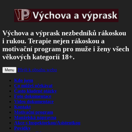
Výchova a výprask nezbedníků rákoskou
i rukou. Terapie nejen rákoskou a
motivační program pro muže i ženy všech
věkových kategorií 18+.
Přejít k obsahu webu
Menu
Kdo jsem
Co můžeš očekávat
Často kladené otázky
Foto dokumentace
Video dokumentace
Kontakt
Motivační program
Manželská nápravna
Akce s Inspektorkou/Asistentkou
Povídky