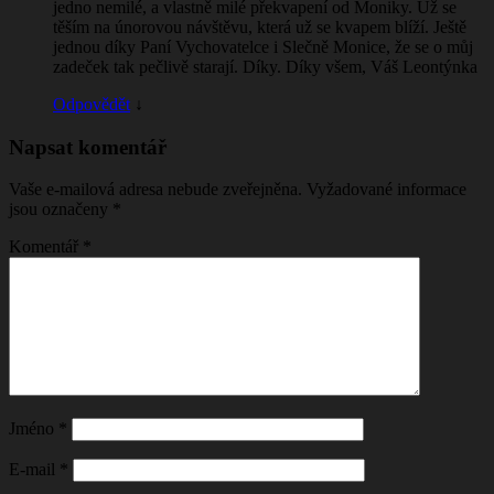
jedno nemilé, a vlastně milé překvapení od Moniky. Už se
těším na únorovou návštěvu, která už se kvapem blíží. Ještě
jednou díky Paní Vychovatelce i Slečně Monice, že se o můj
zadeček tak pečlivě starají. Díky. Díky všem, Váš Leontýnka
Odpovědět
↓
Napsat komentář
Vaše e-mailová adresa nebude zveřejněna.
Vyžadované informace
jsou označeny
*
Komentář
*
Jméno
*
E-mail
*