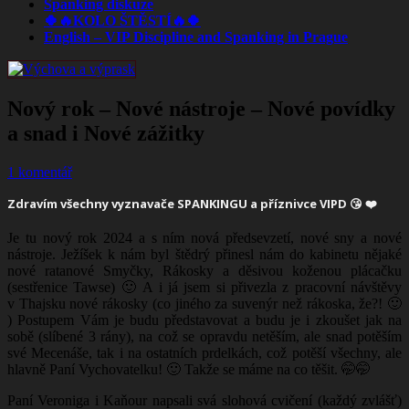
Spanking diskuze
🍀🔥KOLO ŠTĚSTÍ🔥🍀
English – VIP Discipline and Spanking in Prague
Nový rok – Nové nástroje – Nové povídky
a snad i Nové zážitky
1 komentář
Zdravím všechny vyznavače
SPANKINGU
a příznivce VIPD 😘 ❤️
Je tu nový rok 2024 a s ním nová předsevzetí, nové sny a nové
nástroje. Ježíšek k nám byl štědrý přinesl nám do kabinetu nějaké
nové ratanové Smyčky, Rákosky a děsivou koženou plácačku
(sestřenice Tawse) 🙂 A i já jsem si přivezla z pracovní návštěvy
v Thajsku nové rákosky (co jiného za suvenýr než rákoska, že?! 🙂
) Postupem Vám je budu představovat a budu je i zkoušet jak na
sobě (slíbené 3 rány), na což se opravdu netěším, ale snad potěším
své Mecenáše, tak i na ostatních prdelkách, což potěší všechny, ale
hlavně Paní Vychovatelku! 🙂 Takže se máme na co těšit. 🤭🤭
Paní Veroniga i Kaňour napsali svá slohová cvičení (každý zvlášť)