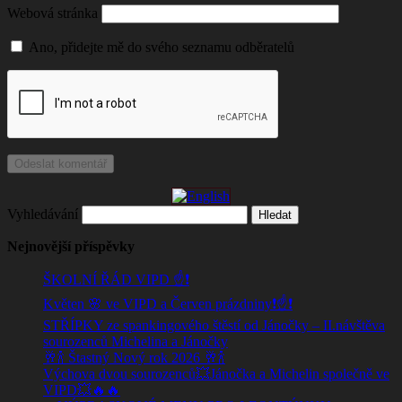
Webová stránka
Ano, přidejte mě do svého seznamu odběratelů
Vyhledávání
Nejnovější příspěvky
ŠKOLNÍ ŘÁD VIPD ☝️❗
Květen 🌸 ve VIPD a Červen prázdniny❗☝️❗
STŘÍPKY ze spankingového štěstí od Jánočky – II.návštěva
sourozenců Michelina a Jánočky
🥂🍾 Štastný Nový rok 2026 🥂🍾
Výchova dvou sourozenců💥Jánočka a Michelin společně ve
VIPD💥🔥🔥