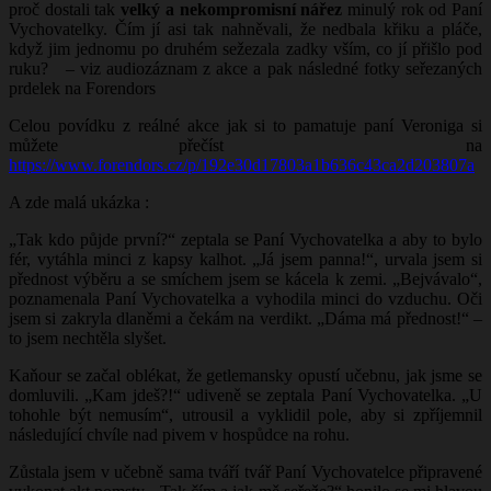
proč dostali tak
velký
a nekompromisní nářez
minulý rok od Paní
Vychovatelky. Čím jí asi tak nahněvali, že nedbala křiku a pláče,
když jim jednomu po druhém sežezala zadky vším, co jí přišlo pod
ruku? – viz audiozáznam z akce a pak následné fotky seřezaných
prdelek na Forendors
Celou povídku z reálné akce jak si to pamatuje paní Veroniga si
můžete přečíst na
https://www.forendors.cz/p/192e30d17803a1b636c43ca2d203807a
A zde malá ukázka :
„Tak kdo půjde první?“ zeptala se Paní Vychovatelka a aby to bylo
fér, vytáhla minci z kapsy kalhot. „Já jsem panna!“, urvala jsem si
přednost výběru a se smíchem jsem se kácela k zemi. „Bejvávalo“,
poznamenala Paní Vychovatelka a vyhodila minci do vzduchu. Oči
jsem si zakryla dlaněmi a čekám na verdikt. „Dáma má přednost!“ –
to jsem nechtěla slyšet.
Kaňour se začal oblékat, že getlemansky opustí učebnu, jak jsme se
domluvili. „Kam jdeš?!“ udiveně se zeptala Paní Vychovatelka. „U
tohohle být nemusím“, utrousil a vyklidil pole, aby si zpříjemnil
následující chvíle nad pivem v hospůdce na rohu.
Zůstala jsem v učebně sama tváří tvář Paní Vychovatelce připravené