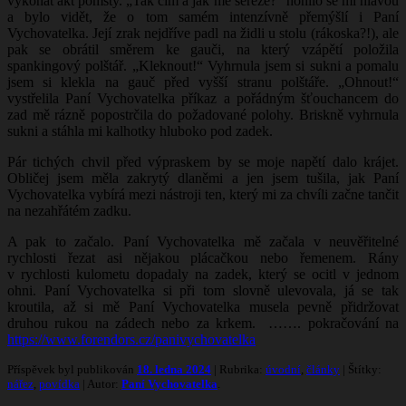
vykonat akt pomsty. „Tak čím a jak mě seřeže?“ honilo se mi hlavou
a bylo vidět, že o tom samém intenzívně přemýšlí i Paní
Vychovatelka. Její zrak nejdříve padl na židli u stolu (rákoska?!), ale
pak se obrátil směrem ke gauči, na který vzápětí položila
spankingový polštář. „Kleknout!“ Vyhrnula jsem si sukni a pomalu
jsem si klekla na gauč před vyšší stranu polštáře. „Ohnout!“
vystřelila Paní Vychovatelka příkaz a pořádným šťouchancem do
zad mě rázně popostrčila do požadované polohy. Briskně vyhrnula
sukni a stáhla mi kalhotky hluboko pod zadek.
Pár tichých chvil před výpraskem by se moje napětí dalo krájet.
Obličej jsem měla zakrytý dlaněmi a jen jsem tušila, jak Paní
Vychovatelka vybírá mezi nástroji ten, který mi za chvíli začne tančit
na nezahřátém zadku.
A pak to začalo. Paní Vychovatelka mě začala v neuvěřitelné
rychlosti řezat asi nějakou plácačkou nebo řemenem. Rány
v rychlosti kulometu dopadaly na zadek, který se ocitl v jednom
ohni. Paní Vychovatelka si při tom slovně ulevovala, já se tak
kroutila, až si mě Paní Vychovatelka musela pevně přidržovat
druhou rukou na zádech nebo za krkem. ……. pokračování na
https://www.forendors.cz/panivychovatelka
Příspěvek byl publikován
18. ledna 2024
| Rubrika:
úvodní
,
články
| Štítky:
nářez
,
povídka
| Autor:
Paní Vychovatelka
.