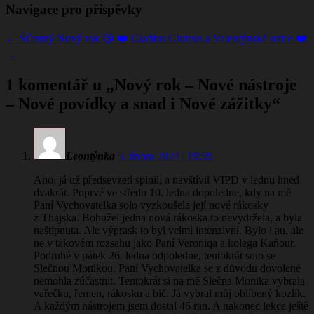
Navigace pro příspěvky
←
Šťastný Nový rok 😘 ❤️
Gladius Gluteus a Valentýnské srdce ❤️
→
1 komentář u „
Nový rok – Nové nástroje
– Nové povídky a snad i Nové zážitky
“
Leontýnka
5. února 2024 | 19:59
Ano, já už předsevzetí splnil, a navštívil VIPD v lednu hned
dvakrát. Poprvé ve středu 10. ledna dopoledne, kdy na mě
Paní Vychovatelka solo vyzkoušela její nové rákosky
z Thajska. Bohužel jedna nová rákoska to nevydržela, a byla
naštípnuta. Ale výprask to byl velmi intenzivní. Bylo i au, ale
ne v takovém rozsahu jako Paní Veroniqa a kolega Kaňour.
Podruhé v pátek 26. ledna odpoledne, tentokrát solo se
Slečnou Monikou. Paní Vychovatelka se z důvodu dovolené
nemohla zúčastnit. Tentokrát si na mě Slečna Monika vybrala
vařečku, řemen, rákosku a bič. Já vybral můj oblíbený kozlík.
A každým nástrojem jsem dostal 46 ran. A nakonec lekce ještě