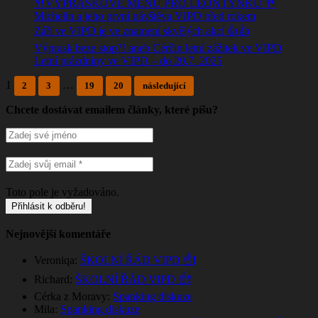
🍴VÝPRASKOVÉ MENU PRO LEONTÝNKU 🍴
Michelin a jeho první návštěva VIPD před rokem
Září ve VIPD je ve znamení skvělých akcí 👍👍
Výprask beze stop?! aneb Cérčin letní zážitek ve VIPD
Letní prázdniny ve VIPD – do 20.7. 2025
1
…
2
3
19
20
následující
Chcete dostávat emailem články, které píšu?
Toto pole je vyžadováno.
Nejnovější komentáře
Veroniqa
:
ŠKOLNÍ ŘÁD VIPD ☝️❗
Richard
:
ŠKOLNÍ ŘÁD VIPD ☝️❗
Cérka z Moravy
:
Spanking diskuze
Mila
:
Spanking diskuze