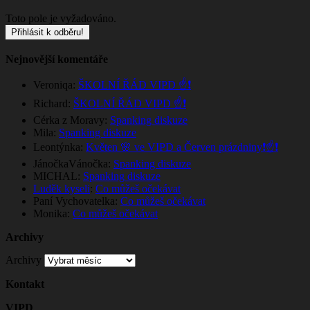
Toto pole je vyžadováno.
Nejnovější komentáře
Veroniqa
:
ŠKOLNÍ ŘÁD VIPD ☝️❗
Richard
:
ŠKOLNÍ ŘÁD VIPD ☝️❗
Cérka z Moravy
:
Spanking diskuze
Mila
:
Spanking diskuze
Leontýnka
:
Květen 🌸 ve VIPD a Červen prázdniny❗☝️❗
JánočkaVánočka
:
Spanking diskuze
MICHAL
:
Spanking diskuze
Luděk kyseli
:
Co můžeš očekávat
Paní Vychovatelka
:
Co můžeš očekávat
Monika
:
Co můžeš očekávat
Archivy
Archivy
Kontakt
VIPD