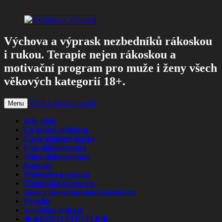
Výchova a výprask nezbedníků rákoskou
i rukou. Terapie nejen rákoskou a
motivační program pro muže i ženy všech
věkových kategorií 18+.
Přejít k obsahu webu
Menu
Kdo jsem
Co můžeš očekávat
Často kladené otázky
Foto dokumentace
Video dokumentace
Kontakt
Motivační program
Manželská nápravna
Akce s Inspektorkou/Asistentkou
Povídky
Spanking diskuze
🍀🔥KOLO ŠTĚSTÍ🔥🍀