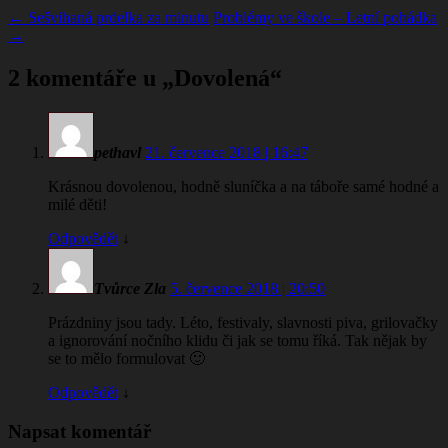
←
Sešvihaná prdelka za minutu
Problémy ve škole – Letní pohádka
→
2 komentáře u „
Dovolená
“
pethavl
21. července 2018 | 16:47
Krásnou dovolenou, hodně sluníčka a na táboře samé hodné a
milé děti!
Odpovědět
↓
Tvůrce Zla
5. července 2018 | 20:50
Prázdniny jsou tady. Léto, festivaly, slavnosti piva, grilovačky
a ignorování nočního klidu či jak se tomu říká. Tak nějak by
se to mělo formulovat 🙂
Odpovědět
↓
Napsat komentář