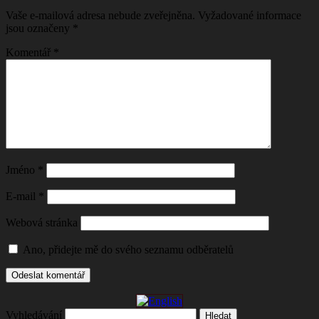
Vaše e-mailová adresa nebude zveřejněna.
Vyžadované informace
jsou označeny
*
Komentář
*
Jméno
*
E-mail
*
Webová stránka
Ano, přidejte mě do svého seznamu odběratelů
Vyhledávání