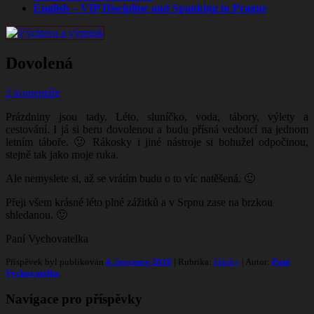
English – VIP Discipline and Spanking in Prague
Dovolená
2 komentáře
Prázdniny jsou tady. Léto, sluníčko, voda, tábory, výlety a
cestování. I já si beru dovolenou a budu přísná vedoucí na jednom
letním táboře. 🙂 Rákosky i jiné nástroje si bohužel odpočinou,
stejně tak jako moje ruka.
Ale nemyslete si, až se vrátím budu o to víc natěšená. 🙂
Přeji všem krásné léto plné zážitků a v Srpnu zase na brzkou
shledanou. 🙂
Paní Vychovatelka
Příspěvek byl publikován
4. července 2018
| Rubrika:
články
| Autor:
Paní
Vychovatelka
.
Navigace pro příspěvky