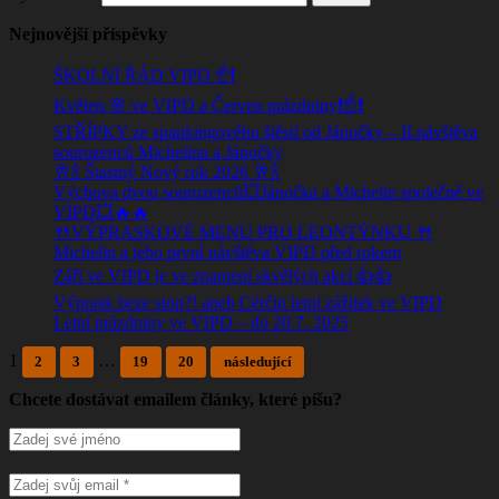
Nejnovější příspěvky
ŠKOLNÍ ŘÁD VIPD ☝️❗
Květen 🌸 ve VIPD a Červen prázdniny❗☝️❗
STŘÍPKY ze spankingového štěstí od Jánočky – II.návštěva
sourozenců Michelina a Jánočky
🥂🍾 Štastný Nový rok 2026 🥂🍾
Výchova dvou sourozenců💥Jánočka a Michelin společně ve
VIPD💥🔥🔥
🍴VÝPRASKOVÉ MENU PRO LEONTÝNKU 🍴
Michelin a jeho první návštěva VIPD před rokem
Září ve VIPD je ve znamení skvělých akcí 👍👍
Výprask beze stop?! aneb Cérčin letní zážitek ve VIPD
Letní prázdniny ve VIPD – do 20.7. 2025
1
…
2
3
19
20
následující
Chcete dostávat emailem články, které píšu?