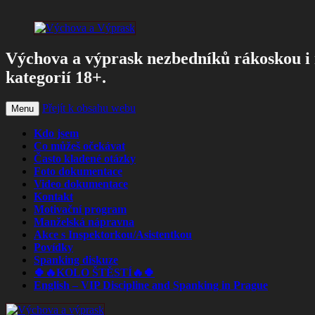
Výchova a výprask nezbedníků rákoskou i 
kategorií 18+.
Přejít k obsahu webu
Menu
Kdo jsem
Co můžeš očekávat
Často kladené otázky
Foto dokumentace
Video dokumentace
Kontakt
Motivační program
Manželská nápravna
Akce s Inspektorkou/Asistentkou
Povídky
Spanking diskuze
🍀🔥KOLO ŠTĚSTÍ🔥🍀
English – VIP Discipline and Spanking in Prague