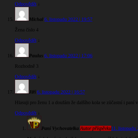
Odpovědět
↓
Michal
6. listopadu 2022 | 19:57
Žena číslo 4
Odpovědět
↓
Paulus
6. listopadu 2022 | 17:06
Rozhodně 3
Odpovědět
↓
Jiří
6. listopadu 2022 | 16:57
Hlasuji pro ženu 1 a doufám že dalšího kola se zůčastní i paní 
Odpovědět
↓
Paní Vychovatelka
Autor příspěvku
11. listopadu