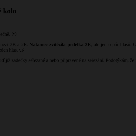
é kolo
ečně. 🙂
j mezi 2B a 2E.
Nakonec zvítězila prdelka 2E
, ale jen o pár hlasů.
jeden hlas.
🙂
buď již zadečky seřezané a nebo připravené na seřezání. Podotýkám, že n