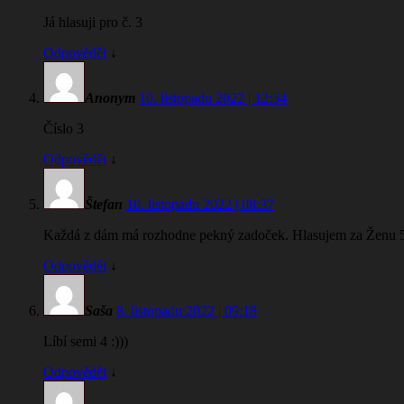
Já hlasuji pro č. 3
Odpovědět
↓
Anonym
10. listopadu 2022 | 12:34
Číslo 3
Odpovědět
↓
Štefan
10. listopadu 2022 | 08:37
Každá z dám má rozhodne pekný zadoček. Hlasujem za Ženu 
Odpovědět
↓
Saša
8. listopadu 2022 | 09:18
Líbí semi 4 :)))
Odpovědět
↓