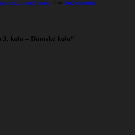
ámská
,
prdelka
,
soutěž
,
výprask
| Autor:
Paní Vychovatelka
.
→
u 3. kolo – Dámské kolo
“