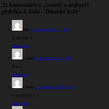
21 komentářů u „
Soutěž o nejhezčí
prdelku 3. kolo – Dámské kolo
“
Petr
13. prosince 2022 | 13:35
za mě číslo 3
Odpovědět
↓
Luboš
15. listopadu 2022 | 08:37
Žena 5
Odpovědět
↓
COrus
13. listopadu 2022 | 23:50
Já hlasuji pro č. 3
Odpovědět
↓