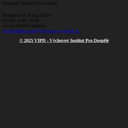
Výchovný Institut Pro Dospělé
Řehořova 34, Praha Žižkov
PO-PÁ: 9.00 -19.00
vše po dohodě emailem:
vychovatelka.vera@vychova-a-vyprask.cz
© 2025 VIPD - Výchovný Institut Pro Dospělé