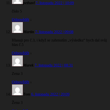
pethavl
7. listopadu 2022 | 10:09
číslo 5
Odpovědět
↓
Martin
7. listopadu 2022 | 09:08
Hlasuji pro č.3, i když se zahrnutím „výsledku“ bych dal svůj
hlas č.5
Odpovědět
↓
Marek
7. listopadu 2022 | 08:31
Zena 3
Odpovědět
↓
Tom
6. listopadu 2022 | 20:09
Žena 3