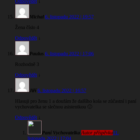
Odpovědět
↓
Michal
6. listopadu 2022 | 19:57
Žena číslo 4
Odpovědět
↓
Paulus
6. listopadu 2022 | 17:06
Rozhodně 3
Odpovědět
↓
Jiří
6. listopadu 2022 | 16:57
Hlasuji pro ženu 1 a doufám že dalšího kola se zůčastní i paní
vychovatelka se slečnou asistentkou 🙂
Odpovědět
↓
Paní Vychovatelka
Autor příspěvku
11.
listopadu 2022 | 17:04