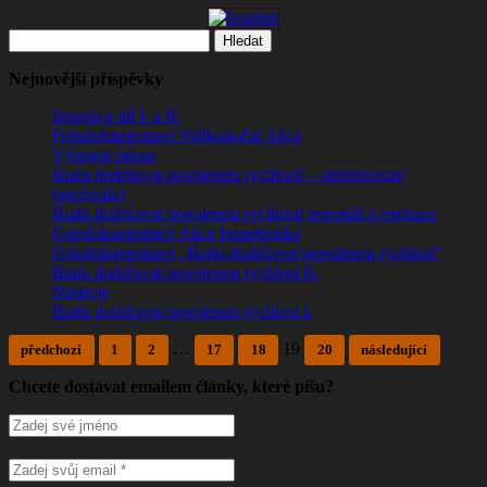
Vyhledávání
Nejnovější příspěvky
Inspekce díl I. a II.
Fotodokumentace Velikonoční Akce
Výprask rukou
Budu dodržovat povolenou rychlost! – minirecenze
(pochvala)
Budu dodržovat povolenou rychlost! reportáž z exekuce
Fotodokumentace Akce Inspektorka
Fotodokumentace „Budu dodržovat povolenou rychlost“
Budu dodržovat povolenou rychlost II.
Nástroje
Budu dodržovat povolenou rychlost I.
…
19
předchozí
1
2
17
18
20
následující
Chcete dostávat emailem články, které píšu?