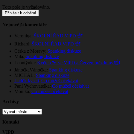
Toto pole je vyžadováno.
Nejnovější komentáře
Veroniqa
:
ŠKOLNÍ ŘÁD VIPD ☝️❗
Richard
:
ŠKOLNÍ ŘÁD VIPD ☝️❗
Cérka z Moravy
:
Spanking diskuze
Mila
:
Spanking diskuze
Leontýnka
:
Květen 🌸 ve VIPD a Červen prázdniny❗☝️❗
JánočkaVánočka
:
Spanking diskuze
MICHAL
:
Spanking diskuze
Luděk kyseli
:
Co můžeš očekávat
Paní Vychovatelka
:
Co můžeš očekávat
Monika
:
Co můžeš očekávat
Archivy
Archivy
Kontakt
VIPD