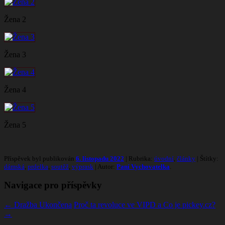
Žena 2
Žena 3
Žena 4
Žena 5
Příspěvek byl publikován
6. listopadu 2022
| Rubrika:
úvodní
,
články
| Štítky:
dámská
,
prdelka
,
soutěž
,
výprask
| Autor:
Paní Vychovatelka
.
Navigace pro příspěvky
←
Dražba Ukončena
Proč ta revoluce ve VIPD a Co je pickey.cz?
→