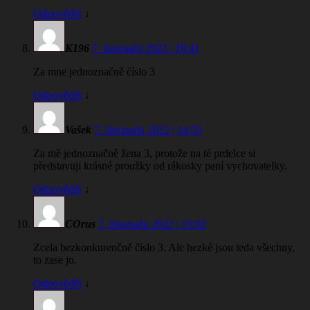
Odpovědět
↓
K196
7. listopadu 2022 | 19:41
Za mne jednoznačně číslo 3
Odpovědět
↓
Vašek
7. listopadu 2022 | 14:53
Za mě jednoznačně žena 3, protože na té prdelce si
představuji krásné proužky od rákosky paní vychovatelky.
Odpovědět
↓
COrus
7. listopadu 2022 | 13:02
Zcela bezkonkurenčně číslo 3. Ale hezké jsou teda všechny,
to zase jo.
Odpovědět
↓