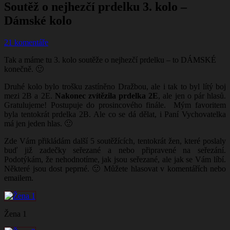
Soutěž o nejhezčí prdelku 3. kolo –
Dámské kolo
21 komentáře
Tak a máme tu 3. kolo soutěže o nejhezčí prdelku – to DÁMSKÉ
konečně. 🙂
Druhé kolo bylo trošku zastíněno Dražbou, ale i tak to byl lítý boj
mezi 2B a 2E.
Nakonec zvítězila prdelka 2E
, ale jen o pár hlasů.
Gratulujeme! Postupuje do prosincového finále. Mým favoritem
byla tentokrát prdelka 2B. Ale co se dá dělat, i Paní Vychovatelka
má jen jeden hlas.
🙂
Zde Vám přikládám další 5 soutěžících, tentokrát žen, které poslaly
buď již zadečky seřezané a nebo připravené na seřezání.
Podotýkám, že nehodnotíme, jak jsou seřezané, ale jak se Vám líbí.
Některé jsou dost peprné.
🙂
Můžete hlasovat v komentářích nebo
emailem.
Žena 1