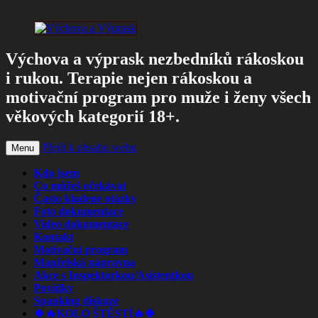
Výchova a výprask nezbedníků rákoskou
i rukou. Terapie nejen rákoskou a
motivační program pro muže i ženy všech
věkových kategorií 18+.
Přejít k obsahu webu
Menu
Kdo jsem
Co můžeš očekávat
Často kladené otázky
Foto dokumentace
Video dokumentace
Kontakt
Motivační program
Manželská nápravna
Akce s Inspektorkou/Asistentkou
Povídky
Spanking diskuze
🍀🔥KOLO ŠTĚSTÍ🔥🍀