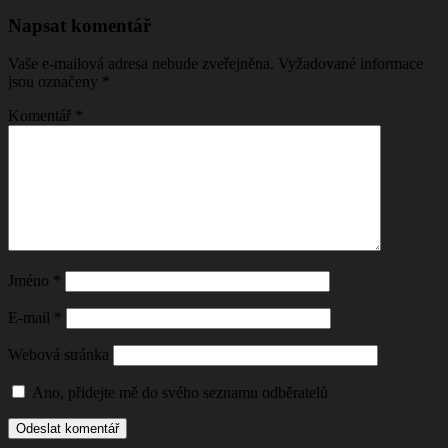
Napsat komentář
Vaše e-mailová adresa nebude zveřejněna.
Vyžadované informace
jsou označeny
*
Komentář
*
Jméno
*
E-mail
*
Webová stránka
Ano, přidejte mě do svého seznamu odběratelů