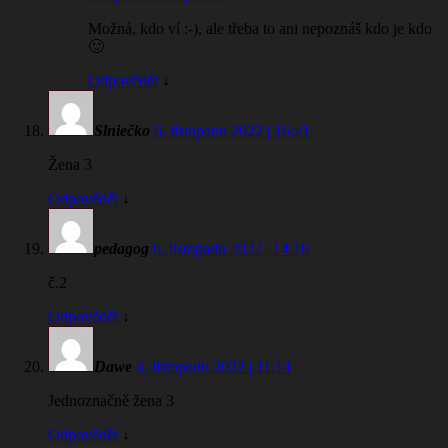
Možná, kdo ví :-), ale třeba to ani nepoznáš kdo je kdo
🙂
Odpovědět
↓
Slniečko
6. listopadu 2022 | 16:21
Žena 3
Odpovědět
↓
pedagog
6. listopadu 2022 | 14:10
č.2
Odpovědět
↓
Dawe
6. listopadu 2022 | 11:14
Jednoznačně žena 3
Odpovědět
↓