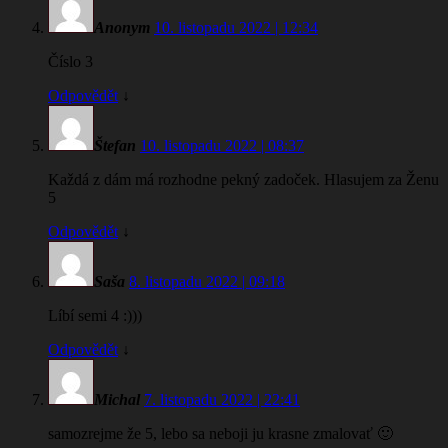
Anonym
10. listopadu 2022 | 12:34
Číslo 3
Odpovědět
↓
Štefan
10. listopadu 2022 | 08:37
Každá z dám má rozhodne pekný zadoček. Hlasujem za Ženu
5
Odpovědět
↓
Saša
8. listopadu 2022 | 09:18
Líbí semi 4 :)))
Odpovědět
↓
Michal
7. listopadu 2022 | 22:41
samozrejme že 5, lebo sa neboji ju krasne zmalovať 🙂