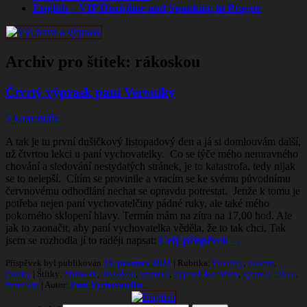
English – VIP Discipline and Spanking in Prague
Archiv pro štítek:
rákoskou
Čtvrtý výprask paní Veroniky
5 komentáře
A tak je tu první dušičkový listopadový den a já si domlouvám další,
už čtvrtou lekci u paní vychovatelky. Co se týče mého nemravného
chování a sledování nestydatých stránek, je to katastrofa, tedy nijak
se to nelepší. Cítím se provinile a vracím se ke svému původnímu
červnovému odhodlání nechat se opravdu potrestat. Jenže k tomu je
potřeba nejen paní vychovatelčiny pádné ruky, ale také mého
pokorného sklopení hlavy. Termín mám na zítra na 17,00 hod. Ale
jak to zaonačit, aby paní vychovatelka věděla, že to tak chci. Tak
jsem se rozhodla jí to raději napsat:
Celý příspěvek
→
Příspěvek byl publikován
13. prosince 2021
| Rubrika:
Povídky
,
úvodní
,
články
| Štítky:
přídavek
,
rákoskou
,
výprask
,
výprask kartáčem
,
výprask rukou
,
řemenem
| Autor:
Paní Vychovatelka
.