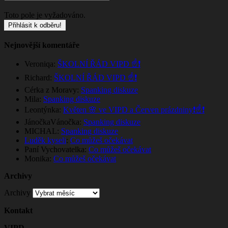
Toto pole je vyžadováno.
Nejnovější komentáře
Veroniqa
:
ŠKOLNÍ ŘÁD VIPD ☝️❗
Richard
:
ŠKOLNÍ ŘÁD VIPD ☝️❗
Cérka z Moravy
:
Spanking diskuze
Mila
:
Spanking diskuze
Leontýnka
:
Květen 🌸 ve VIPD a Červen prázdniny❗☝️❗
JánočkaVánočka
:
Spanking diskuze
MICHAL
:
Spanking diskuze
Luděk kyseli
:
Co můžeš očekávat
Paní Vychovatelka
:
Co můžeš očekávat
Monika
:
Co můžeš očekávat
Archivy
Archivy
Kontakt
VIPD