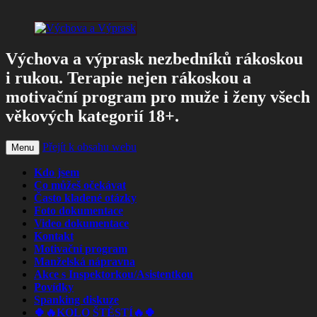
Výchova a výprask nezbedníků rákoskou
i rukou. Terapie nejen rákoskou a
motivační program pro muže i ženy všech
věkových kategorií 18+.
Přejít k obsahu webu
Menu
Kdo jsem
Co můžeš očekávat
Často kladené otázky
Foto dokumentace
Video dokumentace
Kontakt
Motivační program
Manželská nápravna
Akce s Inspektorkou/Asistentkou
Povídky
Spanking diskuze
🍀🔥KOLO ŠTĚSTÍ🔥🍀