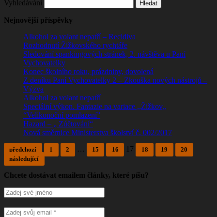
Vyhledávání
Nejnovější příspěvky
Alkohol za volant nepatří – Recidiva
Rozhodnutí Žižkovského rychtáře
Sledování spankingových stránek, 2. návštěva u Paní
Vychovatelky
Konec školního roku, prázdniny, dovolená
Z deníku Paní Vychovatelky 2 – Zkouška nových nástrojů –
Výzva
Alkohol za volant nepatří
Speciální výkon. Fantazie na variace ,,Žižkov,,
“Velikonoční pomlazení”
Hazard – „ Zúčtování“
Nová směrnice Ministerstva školství č. 002/2017
…
17
předchozí
1
2
15
16
18
19
20
následující
Chcete dostávat emailem články, které píšu?