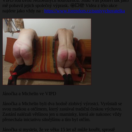
VIPD roli dvou Nezbedných sourozenců. Snad Vás pobaví tak jako
mě pobavil jejich společný výprask. 🤩💥🫣 Videa z této akce
najdete jako vždy na :
https://www.forendors.cz/panivychovatelka
Jánočka a Michelin ve VIPD
Jánočka a Michelin byli dva hodně zlobivý výrostci. Vyrůstali se
svou matkou a otčímem, který zastával tradiční českou výchovu.
Zastání nalézali většinou jen u maminky, která ale nakonec vždy
přenechala iniciativu silnějšímu a tím byl otčím.
Jánočka si myslela, že ve věku 15 let už může kouřit, sprostě