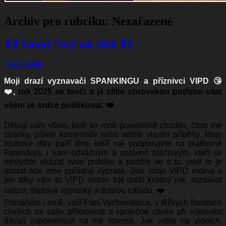
Archiv pro rubriku:
Nezařazené
🥂🍾 Štastný Nový rok 2026 🥂🍾
7 komentáře
Moji drazí vyznavači SPANKINGU a příznivci VIPD 😘
❤️,
rok 2025 se loučí a já cítím obrovskou potřebu vám
všem ze srdce poděkovat. ❤️
Děkuji vám všem, kteří ke mně pravidelně chodíte, čtete mé
stránky, píšete komentáře nebo sdílíte vlastní příběhy. Moje
hluboké díky patří těm, kteří mě podporujete na platformě
Forendors
, i vám odvážným a správně bláznivým, kteří se
nestydíte ukázat svou prdelku a podělit se o to, jaké to je
dostat ode mne pořádný výprask. Jste moje VIPD rodina a
jen díky vám tu VIPD mohlo být další krásný rok, rozdávat
radost, štiplavé výprasky a dobrou náladu. ❤️
Pomáháte i mně, vaší Paní Vychovatelce, v těžkých životních
chvílích mi vaše přítomnost a společné chvíle při výprasku
dávají zapomenout na mé starosti. Jak vidíte na videích,