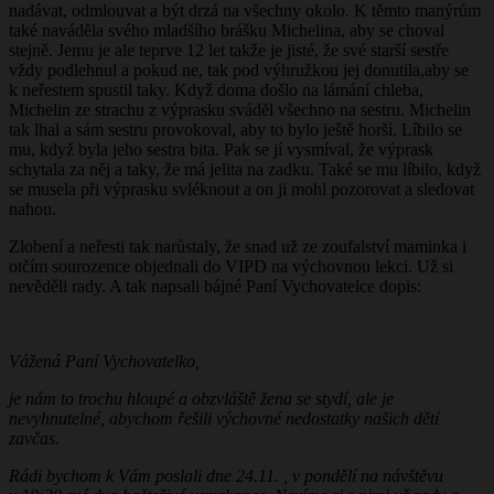
nadávat, odmlouvat a být drzá na všechny okolo. K těmto manýrům
také naváděla svého mladšího brášku Michelina, aby se choval
stejně. Jemu je ale teprve 12 let takže je jisté, že své starší sestře
vždy podlehnul a pokud ne, tak pod výhružkou jej donutila,aby se
k neřestem spustil taky. Když doma došlo na lámání chleba,
Michelin ze strachu z výprasku sváděl všechno na sestru. Michelin
tak lhal a sám sestru provokoval, aby to bylo ještě horší. Líbilo se
mu, když byla jeho sestra bita. Pak se jí vysmíval, že výprask
schytala za něj a taky, že má jelita na zadku. Také se mu líbilo, když
se musela při výprasku svléknout a on ji mohl pozorovat a sledovat
nahou.
Zlobení a neřesti tak narůstaly, že snad už ze zoufalství maminka i
otčím sourozence objednali do VIPD na výchovnou lekci. Už si
nevěděli rady. A tak napsali bájné Paní Vychovatelce dopis:
Vážená Paní Vychovatelko,
je nám to trochu hloupé a obzvláště žena se stydí, ale je
nevyhnutelné, abychom řešili výchovné nedostatky našich dětí
zavčas.
Rádi bychom k Vám poslali dne 24.11. , v pondělí na návštěvu