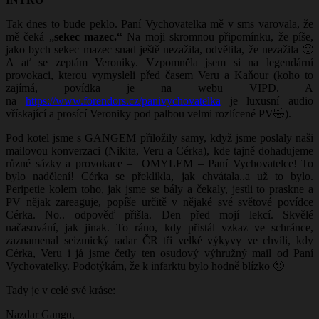
Tak dnes to bude peklo. Paní Vychovatelka mě v sms varovala, že
mě čeká „
sekec mazec.“
Na moji skromnou připomínku, že píše,
jako bych sekec mazec snad ještě nezažila, odvětila, že nezažila 🙂
A ať se zeptám Veroniky. Vzpomněla jsem si na legendární
provokaci, kterou vymysleli před časem Veru a Kaňour (koho to
zajímá, povídka je na webu VIPD. A
na
https://www.forendors.cz/panivychovatelka
je luxusní audio
vřískající a prosící Veroniky pod palbou velmi rozlícené PV🤣).
Pod kotel jsme s GANGEM přiložily samy, když jsme poslaly naši
mailovou konverzaci (Nikita, Veru a Cérka), kde tajně dohadujeme
různé sázky a provokace –
OMYLEM – Paní Vychovatelce! To
bylo nadělení! Cérka se překlikla, jak chvátala..a už to bylo.
Peripetie kolem toho, jak jsme se bály a čekaly, jestli to praskne a
PV nějak zareaguje, popíše určitě v nějaké své světové povídce
Cérka. No.. odpověď přišla. Den před mojí lekcí. Skvělé
načasování, jak jinak. To ráno, kdy přistál vzkaz ve schránce,
zaznamenal seizmický radar ČR tři velké výkyvy ve chvíli, kdy
Cérka, Veru i já jsme četly ten osudový výhružný mail od Paní
Vychovatelky. Podotýkám, že k infarktu bylo hodně blízko 🙂
Tady je v celé své kráse:
Nazdar Gangu,