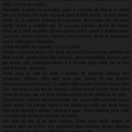
tušila k čemu ho nosím.
Následně si sedla na pohodlný gauč a vyzvala mě abych se ohnul
přes její kolena. Na tento výprask jsem se těšil nejvíc, ale kdo zkusil,
dobře ví, že taková pohoda to zase není. Pochválila mi, jak mám
hezký zadek a potěšilo mě, že poznala jakému sportu se věnuji.
Však se jí také nechtělo přestat dokud nebyl zadek v jednom ohni.
Ani se to nedalo spočítat. Naivně jsem si myslel, že už se dostaneme
zase k obávaným rákoskám.
Čekal mě ještě ale výprask v pozici trakař.
Hodně zajímavá pozice při které mi Paní Vychovatelka představila
třeba kartáč, kterým proložila výprask, aby byl pestřejší. Rukou jsem
ale dostal opět pořádnou dávku a v zrcadle jsem viděl jak se můj
zadek krásně zbarvuje.
Vrátil jsem se zpět ke stolu a doufal, že vydržím rákosky bez
přivázání. Ohnutý přes stůl jsem pak dostal 30 ran tenčími
rákoskami různých druhů. I k mému údivu jsem vydržel ohnutý přes
stůl. Jen jsem se asi trochu kroutil a křičel bolestí a když bylo třeba
rychlejší tempo, tak mě Paní Vychovatelka pevně přitlačila ke stolu.
Následoval výprask mým řemenem. Na konci měl kovovou sponu
takže musel být ohnutý napůl a byl mnohem tvrdší než jsem čekal.
Stál jsem ohnutý a opřený rukama o gauč. Mezi nohama jsem viděl
v zrcadle jak mi řemen dopadá na zadek.
Ale těch 20 ran už se dalo vydržet. Nebo jsem spíše chápal, že
nemám moc na výběr. Pro zpestření jsem mezitím dostal nějakou
úzkým páskem, abych viděl jaký je v tom rozdíl.