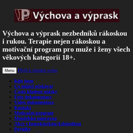
Výchova a výprask nezbedníků rákoskou
i rukou. Terapie nejen rákoskou a
motivační program pro muže i ženy všech
věkových kategorií 18+.
Přejít k obsahu webu
Menu
Kdo jsem
Co můžeš očekávat
Často kladené otázky
Foto dokumentace
Video dokumentace
Kontakt
Motivační program
Manželská nápravna
Akce s Inspektorkou/Asistentkou
Povídky