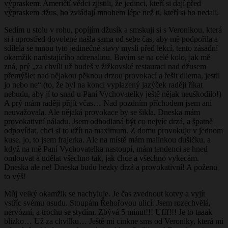
výpraskem. Američtí vědci zjistili, že jedinci, kteří si dají před
výpraskem džus, ho zvládají mnohem lépe než ti, kteří si ho nedali.
Sedím u stolu v rohu, popíjím džusík a smskuji si s Veronikou, která
si i uprostřed dovolené našla sama od sebe čas, aby mě podpořila a
sdílela se mnou tyto jedinečné stavy mysli před lekcí, tento zásadní
okamžik narůstajícího adrenalinu. Bavím se na celé kolo, jak mě
zná, prý „za chvíli už budeš v žižkovské restauraci nad džusem
přemýšlet nad nějakou pěknou drzou provokací a řešit dilema, jestli
jo nebo ne“ (to, že byl na konci vyplazený jazýček raději říkat
nebudu, aby jí to snad u Paní Vychovatelky ještě nějak neuškodilo!)
A prý mám raději přijít včas… Nad pozdním příchodem jsem ani
neuvažovala. Ale nějaká provokace by se šikla. Dneska mám
provokativní náladu. Jsem odhodlaná být co nejvíc drzá, a špatně
odpovídat, chci si to užít na maximum. Z domu provokuju v jednom
kuse, jo, to jsem frajerka. Ale na místě mám malinkou dušičku, a
když na mě Paní Vychovatelka nastoupí, mám tendenci se hned
omlouvat a udělat všechno tak, jak chce a všechno vykecám.
Dneska ale ne! Dneska budu hezky drzá a provokativní! A poženu
to výš!
Můj velký okamžik se nachyluje. Je čas zvednout kotvy a vyjít
vstříc svému osudu. Stoupám Řehořovou ulicí. Jsem rozechvělá,
nervózní, a trochu se stydím. Zbývá 5 minut!!! Ufff!!! Je to taaak
blízko… Už za chvilku… Ještě mi cinkne sms od Veroniky, která mi