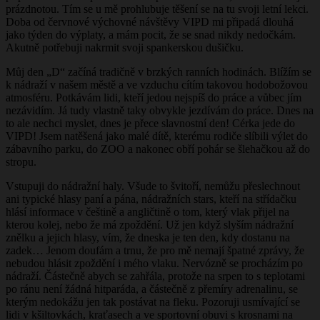
prázdnotou. Tím se u mě prohlubuje těšení se na tu svoji letní lekci.
Doba od červnové výchovné návštěvy VIPD mi připadá dlouhá
jako týden do výplaty, a mám pocit, že se snad nikdy nedočkám.
Akutně potřebuji nakrmit svoji spankerskou dušičku.
Můj den „D“ začíná tradičně v brzkých ranních hodinách. Blížím se
k nádraží v našem městě a ve vzduchu cítím takovou hodobožovou
atmosféru. Potkávám lidi, kteří jedou nejspíš do práce a vůbec jím
nezávidím. Já tudy vlastně taky obvykle jezdívám do práce. Dnes na
to ale nechci myslet, dnes je přece slavnostní den! Cérka jede do
VIPD! Jsem natěšená jako malé dítě, kterému rodiče slíbili výlet do
zábavního parku, do ZOO a nakonec obří pohár se šlehačkou až do
stropu.
Vstupuji do nádražní haly. Všude to švitoří, nemůžu přeslechnout
ani typické hlasy paní a pána, nádražních stars, kteří na střídačku
hlásí informace v češtině a angličtině o tom, který vlak přijel na
kterou kolej, nebo že má zpoždění. Už jen když slyším nádražní
znělku a jejich hlasy, vím, že dneska je ten den, kdy dostanu na
zadek… Jenom doufám a trnu, že pro mě nemají špatné zprávy, že
nebudou hlásit zpoždění i mého vlaku. Nervózně se procházím po
nádraží. Částečně abych se zahřála, protože na srpen to s teplotami
po ránu není žádná hitparáda, a částečně z přemíry adrenalinu, se
kterým nedokážu jen tak postávat na fleku. Pozoruji usmívající se
lidi v kšiltovkách, kraťasech a ve sportovní obuvi s krosnami na