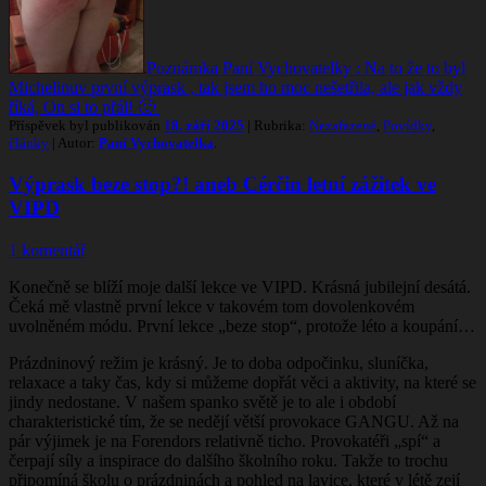
Poznámka Paní Vychovatelky : Na to že to byl
Michelinuv první výprask , tak jsem ho moc nešetřila, ale jak vždy
říká, On si to přál! 🙂
Příspěvek byl publikován
18. září 2025
| Rubrika:
Nezařazené
,
Povídky
,
články
| Autor:
Paní Vychovatelka
.
Výprask beze stop?! aneb Cérčin letní zážitek ve
VIPD
1 komentář
Konečně se blíží moje další lekce ve VIPD. Krásná jubilejní desátá.
Čeká mě vlastně první lekce v takovém tom dovolenkovém
uvolněném módu. První lekce „beze stop“, protože léto a koupání…
Prázdninový režim je krásný. Je to doba odpočinku, sluníčka,
relaxace a taky čas, kdy si můžeme dopřát věci a aktivity, na které se
jindy nedostane. V našem spanko světě je to ale i období
charakteristické tím, že se nedějí větší provokace GANGU. Až na
pár výjimek je na Forendors relativně ticho. Provokatéři „spí“ a
čerpají síly a inspirace do dalšího školního roku. Takže to trochu
připomíná školu o prázdninách a pohled na lavice, které v létě zejí