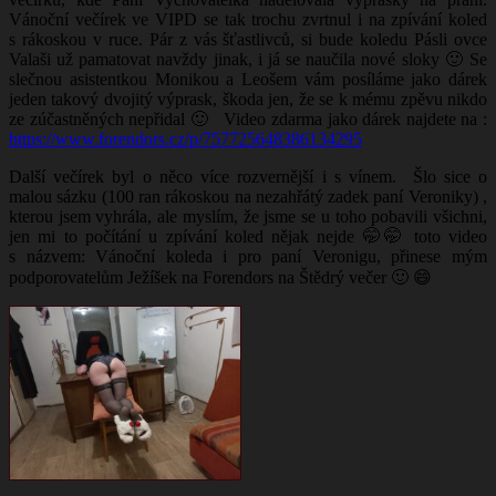
Vánoční večírek ve VIPD se tak trochu zvrtnul i na zpívání koled
s rákoskou v ruce. Pár z vás šťastlivců, si bude koledu Pásli ovce
Valaši už pamatovat navždy jinak, i já se naučila nové sloky 🙂 Se
slečnou asistentkou Monikou a Leošem vám posíláme jako dárek
jeden takový dvojitý výprask, škoda jen, že se k mému zpěvu nikdo
ze zúčastněných nepřidal 🙂 Video zdarma jako dárek najdete na :
https://www.forendors.cz/p/757725648386134295
Další večírek byl o něco více rozvernější i s vínem. Šlo sice o
malou sázku (100 ran rákoskou na nezahřátý zadek paní Veroniky) ,
kterou jsem vyhrála, ale myslím, že jsme se u toho pobavili všichni,
jen mi to počítání u zpívání koled nějak nejde 🤭🤭 toto video
s názvem: Vánoční koleda i pro paní Veronigu, přinese mým
podporovatelům Ježíšek na Forendors na Štědrý večer
🙂
😄