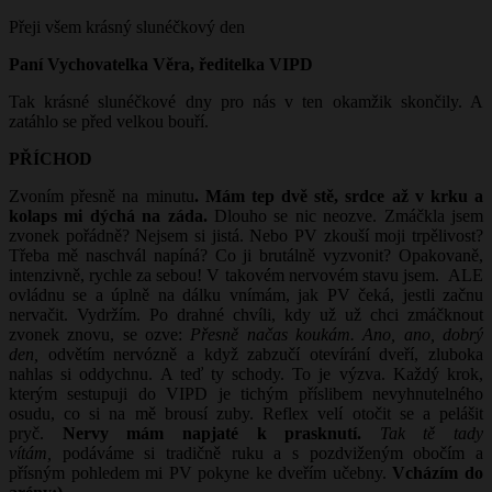
Přeji všem krásný slunéčkový den
Paní Vychovatelka Věra, ředitelka VIPD
Tak krásné slunéčkové dny pro nás v ten okamžik skončily. A
zatáhlo se před velkou bouří.
PŘÍCHOD
Zvoním přesně na minutu
. Mám tep dvě stě, srdce až v krku a
kolaps mi dýchá na záda.
Dlouho se nic neozve. Zmáčkla jsem
zvonek pořádně? Nejsem si jistá. Nebo PV zkouší moji trpělivost?
Třeba mě naschvál napíná? Co ji brutálně vyzvonit? Opakovaně,
intenzivně, rychle za sebou! V takovém nervovém stavu jsem.
ALE
ovládnu se a úplně na dálku vnímám, jak PV čeká, jestli začnu
nervačit. Vydržím. Po drahné chvíli, kdy už už chci zmáčknout
zvonek znovu, se ozve:
Přesně načas koukám. Ano, ano, dobrý
den,
odvětím nervózně a když zabzučí otevírání dveří, zluboka
nahlas si oddychnu. A teď ty schody. To je výzva. Každý krok,
kterým sestupuji do VIPD je tichým příslibem nevyhnutelného
osudu, co si na mě brousí zuby. Reflex velí otočit se a pelášit
pryč.
Nervy mám napjaté k prasknutí.
Tak tě tady
vítám,
podáváme si tradičně ruku a s pozdviženým obočím a
přísným pohledem mi PV pokyne ke dveřím učebny.
Vcházím do