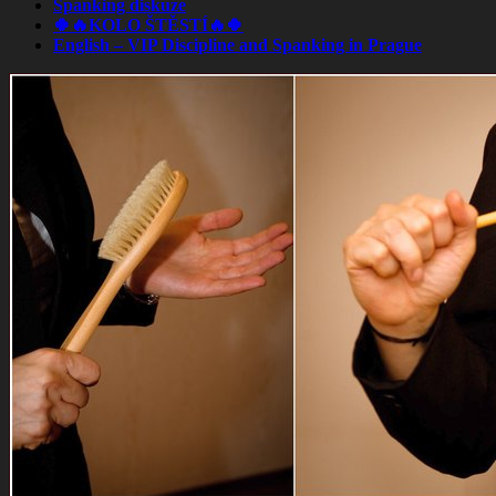
Spanking diskuze
🍀🔥KOLO ŠTĚSTÍ🔥🍀
English – VIP Discipline and Spanking in Prague