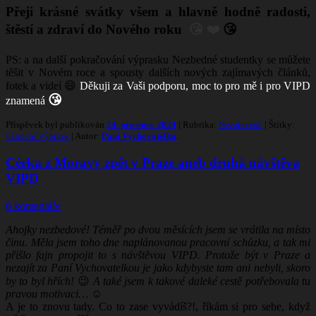
Přeji krásné svátky všem a hlavně hodně radosti,
štěstí a zdraví do Nového roku
😘 ❤️
😘
PS: a na další pokračování výprasku Nezbedné studentky se můžete
těšit v Novém roce a spousty dalších nových zajímavých článků,
fotek a videí
😄
Děkuji za Vaši podporu, moc to pro mě i pro VIPD
😘
znamená
Příspěvek byl publikován
24. prosince 2024
| Rubrika:
Nezařazené
| Štítky:
vánoční výprask
| Autor:
Paní Vychovatelka
.
Cérka z Moravy zpět v Praze aneb druhá návštěva
VIPD
6 komentáře
Ahojky nezbedové! Téměř po dvou měsících jsem se vrátila na místo
činu. Měla jsem toho dne naplánovanou pracovní schůzku, a tak mi
přišlo fajn propojit to s návštěvou VIPD. Protože být v Praze a
nezajít za Paní Vychovatelkou je jako kdybyste tam ani nebyli, skoro
by to byl hřích!
😉
A také jsem k takové daleké cestě potřebovala tu
pravou motivaci…
☺
A je to znovu tady. Co to zase vyvádíš?!, říkám si pro sebe, když