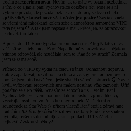
trochu
zaexperimentovat.
Nevím jak to máte vy ostatní nezbedníci
s tím, o co a jak si paní vychovatelce dokážete říct. Mně se s ní
výborně povídá, ale požádat pěkně z očí do očí, že bych chtěla
„přitvrdit
“
, zkoušet nov
é
věci, nástroje a pozice
? Zas tak smělá
se všemi těmi rákoskami kolem sebe a atmosférou samotného VIPD
teda nejsem 🙂 A tak jsem napsala e-mail. Přece jen, za obrazovkou
je člověk troufalejší.
A přišel den D. Ráno typická připomínací sms: Ahoj Nikito, dnes
v 11.30 se na tebe moc těším. Napadlo mě zaprovokovat s nějakou
vtipnou odpovědí, ale neudělala jsem to. Aaa že by strach? Zasmála
jsem se sama sobě.
Příchod do VIPD by vydal na celou stránku. Odhadnout dopravu,
dobře zaparkovat, rozvrhnout si chůzi a včasný příchod nemluvě o
tom, že jsem před návštěvou ještě sháněla vánoční stromek 🙂 Navíc
kvůli vyřizování pracovních sms málem nestihnu včas zazvonit. Ufff
podařilo se a-ko-rááát. Scházím ze schodů a už Ji vidím. Paní
Vychovatelku ve svém monumentálním postoji, zpříma hledící,
vyzařující osobitou vnitřní sílu superhrdinek. V uších mi zní
soundtrack ze Star Wars :), přitom vlastně „jen“ stojí a zdraví mne
tradičním
Tak tě tady vítá
m!
Pozdravím rádoby kurážně se snahou
být milá, ovšem srdce mi bije jako napoplach. Uff začátek je
nejhorší! Zvyknu si někdy?