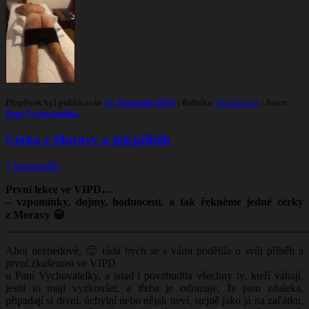
Příspěvek byl publikován
21. listopadu 2024
| Rubrika:
Nezařazené
| Autor:
Paní Vychovatelka
.
Cérka z Moravy a její příběh
7 komentáře
První lekce ve VIPD…
– vzpomínky, dojmy, hodnocení, a tak řekněme jedné cérky
z Moravy 😀
_______________________________________________________
Ahoj nezbedové, 🙂 ráda bych se s vámi podělila o svůj příběh a
první zkušenost ve VIPD
u Paní Vychovatelky, a snad i povzbudila všechny ty, kteří váhají,
jestli to mají vyzkoušet, a třeba je odrazuje, že jsou zdaleka,
připadají si divní, úchylní nebo nějak neví, stejně jako já na začátku,