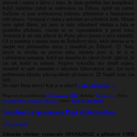
zároveň i radost a úlevu z toho, že jízda proběhla bez komplikací.
Když zahlédnu ceduli se směrovkou na Žižkov, úplně mi zatrne.
Začínám si zase uvědomovat reálnost, přítomnost a hmatatelnost
celé situace. Vystupuji z vlaku a spěchám po schodech dolů. Minule
bylo úplně šílené, jak jsem to tady zdlouhavě hledala a bála se
pozdního příchodu, vracím se ve vzpomínkách k první lekci.
Tentokrát je ale můj příjezd do Prahy přece jenom o něco klidnější.
Už si pamatuji z minula trasu do Řehořovy ulice, takže dneska se to
obejde bez přehnaného stresu z bloudění po Žižkově. 🙂 Teda,
abych to uvedla na pravou míru, myslela jsem si, že si to
s přehledem pamatuji. Když ale dorazím do cílové čtvrtě, zjišťuji, že
zas tak horké to nebude. Nejprve vykročím sice téměř najisto,
nicméně se opět zamotám v labyrintu žižkovských ulic. Asi bych
potřebovala fáborky jako na táboře při bojovce. 😊 Napětí roste, čas
běží…
Do háje! Moje nervy! Kde je ta ulice?!
Celý příspěvek
→
Příspěvek byl publikován
26. listopadu 2024
| Rubrika:
Nezařazené
| Štítky:
výprask rukou
,
výprask vařečkou
| Autor:
Paní Vychovatelka
.
Dovolená s výpraskem a Paní Vychovatelkou
19 komentáře
Zdravím všechny vyznavače SPANKINGU a příznivce VIPD