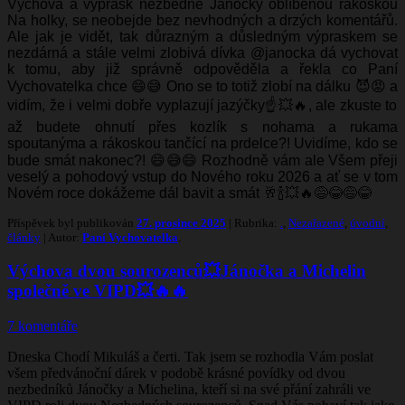
Výchova a výprask nezbedné Jánočky oblíbenou rákoskou
Na holky, se neobejde bez nevhodných a drzých komentářů.
Ale jak je vidět, tak důrazným a důsledným výpraskem se
nezdárná a stále velmi zlobivá dívka @janocka dá vychovat
k tomu, aby již správně odpověděla a řekla co Paní
Vychovatelka chce 😄😅 Ono se to totiž zlobí na dálku 😈😡 a
vidím, že i velmi dobře vyplazují jazýčky☝️💥🔥, ale zkuste to
až budete ohnutí přes kozlík s nohama a rukama
spoutanýma a rákoskou tančící na prdelce?! Uvidíme, kdo se
bude smát nakonec?! 😄😅😄 Rozhodně vám ale Všem přeji
veselý a pohodový vstup do Nového roku 2026 a ať se v tom
Novém roce dokážeme dál bavit a smát 🥂🍾💥🔥😅😂😅😂
Příspěvek byl publikován
27. prosince 2025
| Rubrika:
.
,
Nezařazené
,
úvodní
,
články
| Autor:
Paní Vychovatelka
.
Výchova dvou sourozenců💥Jánočka a Michelin
společně ve VIPD💥🔥🔥
7 komentáře
Dneska Chodí Mikuláš a čerti. Tak jsem se rozhodla Vám poslat
všem předvánoční dárek v podobě krásné povídky od dvou
nezbedníků Jánočky a Michelina, kteří si na své přání zahráli ve