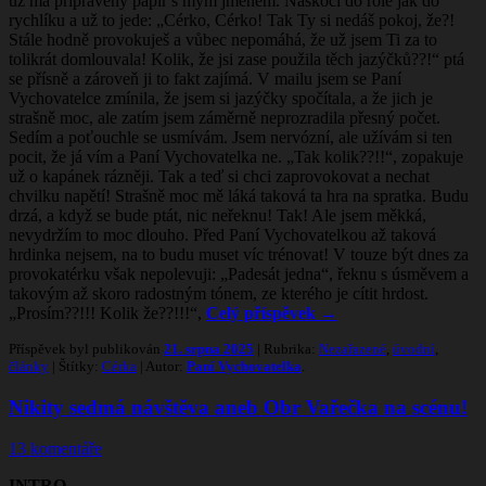
už má připravený papír s mým jménem. Naskočí do role jak do
rychlíku a už to jede: „Cérko, Cérko! Tak Ty si nedáš pokoj, že?!
Stále hodně provokuješ a vůbec nepomáhá, že už jsem Ti za to
tolikrát domlouvala! Kolik, že jsi zase použila těch jazýčků??!“ ptá
se přísně a zároveň ji to fakt zajímá. V mailu jsem se Paní
Vychovatelce zmínila, že jsem si jazýčky spočítala, a že jich je
strašně moc, ale zatím jsem záměrně neprozradila přesný počet.
Sedím a poťouchle se usmívám. Jsem nervózní, ale užívám si ten
pocit, že já vím a Paní Vychovatelka ne. „Tak kolik??!!“, zopakuje
už o kapánek rázněji. Tak a teď si chci zaprovokovat a nechat
chvilku napětí! Strašně moc mě láká taková ta hra na spratka. Budu
drzá, a když se bude ptát, nic neřeknu! Tak! Ale jsem měkká,
nevydržím to moc dlouho. Před Paní Vychovatelkou až taková
hrdinka nejsem, na to budu muset víc trénovat! V touze být dnes za
provokatérku však nepolevuji: „Padesát jedna“, řeknu s úsměvem a
takovým až skoro radostným tónem, ze kterého je cítit hrdost.
„Prosím??!!! Kolik že??!!!“,
Celý příspěvek
→
Příspěvek byl publikován
21. srpna 2025
| Rubrika:
Nezařazené
,
úvodní
,
články
| Štítky:
Cérka
| Autor:
Paní Vychovatelka
.
Nikity sedmá návštěva aneb Obr Vařečka na scénu!
13 komentáře
INTRO