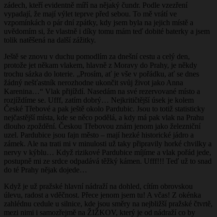
zádech, kteří evidentně míří na nějaký čundr. Podle vzezření
vypadají, že mají výlet teprve před sebou. To mě vrátí ve
vzpomínkách o pár dní zpátky, kdy jsem byla na jejich místě a
uvědomím si, že vlastně i díky tomu mám teď dobité baterky a jsem
tolik natěšená na další zážitky.
Ještě se znovu v duchu pomodlím za dnešní cestu a celý den,
protože jet někam vlakem, hlavně z Moravy do Prahy, je někdy
trochu sázka do loterie. „Prosím, ať je vše v pořádku, ať se dnes
žádný nešťastník nerozhodne ukončit svůj život jako Anna
Karenina…“ Vlak přijíždí. Nasedám na své rezervované místo a
rozjíždíme se. Ufff, zatím dobrý… Nejkritičtější úsek je kolem
České Třebové a pak ještě okolo Pardubic. Jsou to totiž statisticky
nejčastější místa, kde se něco podělá, a kdy má pak vlak na Prahu
dlouho zpoždění. Českou Třebovou znám jenom jako železniční
uzel. Pardubice jsou fajn město – mají hezké historické jádro a
zámek. Ale na trati mi v minulosti už taky připravily horké chvilky a
nervy v kýblu… Když rizikové Pardubice míjíme a vlak pořád jede,
postupně mi ze srdce odpadává těžký kámen. Ufff!!! Teď už to snad
do té Prahy nějak dojede…
Když je už pražské hlavní nádraží na dohled, cítím obrovskou
úlevu, radost a vděčnost. Přece jenom jsem tu! A včas! Z okénka
zahlédnu cedule u silnice, kde jsou směry na nejbližší pražské čtvrtě,
mezi nimi i samozřejmě na ŽIŽKOV, který je od nádraží co by