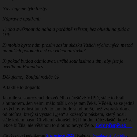
Navrhujeme tyto tresty:
Nápravné opatření:
1) oba svléknout do naha a pořádně seřezat, bez ohledu na pláč a
křik
2) mohla byste nám prosím zaslat ukázku Vašich výchovných metod
na našich potomcích skrze videonahrávku?
3) pokud budou odmlouvat, určitě souhlasíme s tím, aby jste je
uvedla na Forendors
Děkujeme, Zoufalí rodiče 🙂
A takhle to dopadlo:
Jakmile se sourozenci dozvěděli o návštěvě VIPD, stále to brali
s humorem. Jen velmi málo tušili, co je tam čeká. Věděli, že se jedná
o výchovný institut a že to tam bude snad horší, než výprask doma
od otčíma, který si vystačil „jen“ s koženým páskem, který nosil
stále kolem pasu. Chvílemi zkoušeli být i hodní. Obzvláště, když se
lekce blížila, ale většinou to dlouho nevydrželo.
Celý příspěvek
→
Příspěvek byl publikován
5. prosince 2025
| Rubrika:
Nezařazené
,
Povídky
,