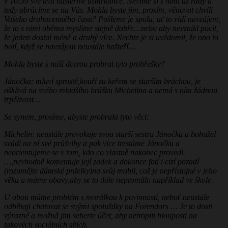
v 10:30 své dva hašteřivé usmrkance. Nevíme si s nimi už rady a
tedy obrácíme se na Vás. Mohla byste jim, prosím, věnovat chvíli
Vašeho drahocenného času? Pošleme je spolu, ať to vidí navzájem,
že to s nimi oběma myslíme stejně dobře…nebo aby nevznikl pocit,
že jeden dostal méně a druhý více. Nechte je si uvědomit, že ono to
bolí, když se navzájem neustále hašteří…
Mohla byste s naší dcerou probrat tyto prohřešky?
Jánočka: mluví sprostě,kouří za keřem se starším bráchou, je
ošklivá na svého mladšího brášku Michelina a nemá s ním žádnou
trpělivost…
Se synem, prosíme, abyste probrala tyto věci:
Michelin: neustále provokuje svou starší sestru Jánočku a bohužel
svádí na ní své průšvihy a pak více trestáme Jánočku a
neorientujeme se v tom, kdo co vlastně nakonec provedl.
…,nevhodně komentuje její zadek a dokonce fotí i cizí pozadí
(rozumějte dámské prdelky)na svůj mobil, což je nepřístojné v jeho
věku a máme obavy,aby se to dále nepromítlo například ve škole.
U obou máme problém s morálkou k povinnosti, neboť neustále
odbíhaji chatovat se svými spolužáky na Forendors … Je to dosti
výrazné a možná jim seberte účet, aby netropili hlouposti na
takových sociálních sítích.