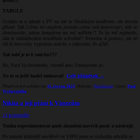
arény:)
TABULE
Ocitám se u tabule a PV na mě se šibalským úsměvem, ale docela
přísně:
Tak Cérka mi omylem poslala celou vaši konverzaci, kde se
domlouváte, jakou lumpárnu na mě uděláte?! To by mě zajímalo,
zda to nááááhodou neudělala schválně?
Nemohu si pomoci, ale ze
vší té nervozity vyprsknu smíchy a odpovím:
To učitě.
Tak tobě je to k smíchu???
Ne, Paní Vychovatelko, vlastně ano. Omlouvám se.
No to se ještě budeš omlouvat!
Celý příspěvek
→
Příspěvek byl publikován
11. června 2025
| Rubrika:
Nezařazené
| Autor:
Paní
Vychovatelka
.
Nikita a její přání k Vánocům
13 komentáře
Touha experimentovat aneb zkoušení nových pozic a nástrojů
Po minulé klidnější návštěvě ve VIPD jsem se rozhodla odvážit se