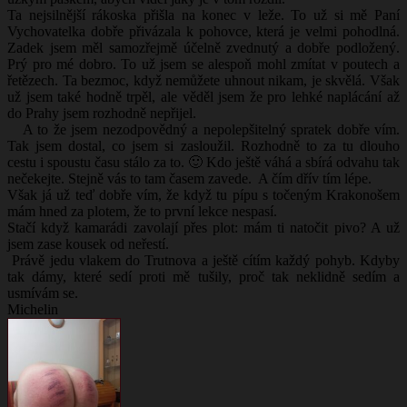
Ta nejsilnější rákoska přišla na konec v leže. To už si mě Paní
Vychovatelka dobře přivázala k pohovce, která je velmi pohodlná.
Zadek jsem měl samozřejmě účelně zvednutý a dobře podložený.
Prý pro mé dobro. To už jsem se alespoň mohl zmítat v poutech a
řetězech. Ta bezmoc, když nemůžete uhnout nikam, je skvělá. Však
už jsem také hodně trpěl, ale věděl jsem že pro lehké naplácání až
do Prahy jsem rozhodně nepřijel.
A to že jsem nezodpovědný a nepolepšitelný spratek dobře vím.
Tak jsem dostal, co jsem si zasloužil. Rozhodně to za tu dlouho
cestu i spoustu času stálo za to. 🙂 Kdo ještě váhá a sbírá odvahu tak
nečekejte. Stejně vás to tam časem zavede. A čím dřív tím lépe.
Však já už teď dobře vím, že když tu pípu s točeným Krakonošem
mám hned za plotem, že to první lekce nespasí.
Stačí když kamarádi zavolají přes plot: mám ti natočit pivo? A už
jsem zase kousek od neřestí.
Právě jedu vlakem do Trutnova a ještě cítím každý pohyb. Kdyby
tak dámy, které sedí proti mě tušily, proč tak neklidně sedím a
usmívám se.
Michelin