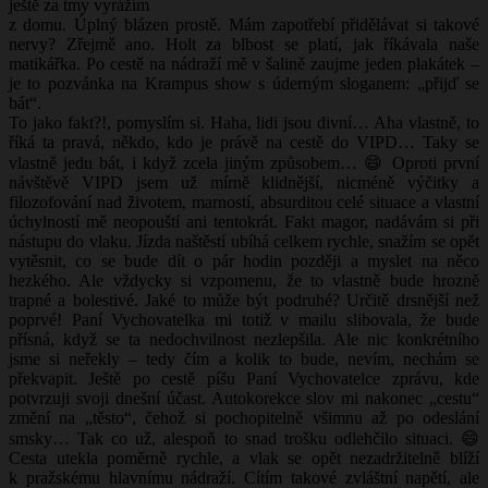
ještě za tmy vyrážím
z domu. Úplný blázen prostě. Mám zapotřebí přidělávat si takové
nervy? Zřejmě ano. Holt za blbost se platí, jak říkávala naše
matikářka. Po cestě na nádraží mě v šalině zaujme jeden plakátek –
je to pozvánka na Krampus show s úderným sloganem: „přijď se
bát“.
To jako fakt?!, pomyslím si. Haha, lidi jsou divní… Aha vlastně, to
říká ta pravá, někdo, kdo je právě na cestě do VIPD… Taky se
vlastně jedu bát, i když zcela jiným způsobem… 😄 Oproti první
návštěvě VIPD jsem už mírně klidnější, nicméně výčitky a
filozofování nad životem, marností, absurditou celé situace a vlastní
úchylností mě neopouští ani tentokrát. Fakt magor, nadávám si při
nástupu do vlaku. Jízda naštěstí ubíhá celkem rychle, snažím se opět
vytěsnit, co se bude dít o pár hodin později a myslet na něco
hezkého. Ale vždycky si vzpomenu, že to vlastně bude hrozně
trapné a bolestivé. Jaké to může být podruhé? Určitě drsnější než
poprvé! Paní Vychovatelka mi totiž v mailu slibovala, že bude
přísná, když se ta nedochvilnost nezlepšila. Ale nic konkrétního
jsme si neřekly – tedy čím a kolik to bude, nevím, nechám se
překvapit. Ještě po cestě píšu Paní Vychovatelce zprávu, kde
potvrzuji svoji dnešní účast. Autokorekce slov mi nakonec „cestu“
změní na „těsto“, čehož si pochopitelně všimnu až po odeslání
smsky… Tak co už, alespoň to snad trošku odlehčilo situaci. 😄
Cesta utekla poměrně rychle, a vlak se opět nezadržitelně blíží
k pražskému hlavnímu nádraží. Cítím takové zvláštní napětí, ale