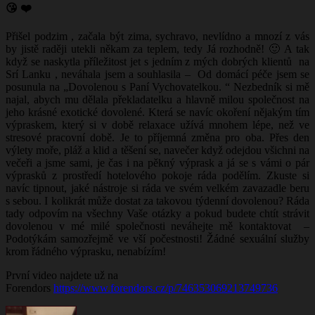
😘 ❤️
Přišel podzim , začala být zima, sychravo, nevlídno a mnozí z vás
by jistě raději utekli někam za teplem, tedy Já rozhodně! 🙂 A tak
když se naskytla příležitost jet s jedním z mých dobrých klientů na
Srí Lanku , neváhala jsem a souhlasila – Od domácí péče jsem se
posunula na „Dovolenou s Paní Vychovatelkou. “ Nezbedník si mě
najal, abych mu dělala překladatelku a hlavně milou společnost na
jeho krásné exotické dovolené. Která se navíc okoření nějakým tím
výpraskem, který si v době relaxace užívá mnohem lépe, než ve
stresové pracovní době. Je to příjemná změna pro oba. Přes den
výlety moře, pláž a klid a těšení se, navečer když odejdou všichni na
večeři a jsme sami, je čas i na pěkný výprask a já se s vámi o pár
výprasků z prostředí hotelového pokoje ráda podělím. Zkuste si
navíc tipnout, jaké nástroje si ráda ve svém velkém zavazadle beru
s sebou. I kolikrát může dostat za takovou týdenní dovolenou? Ráda
tady odpovím na všechny Vaše otázky a pokud budete chtít strávit
dovolenou v mé milé společnosti neváhejte mě kontaktovat –
Podotýkám samozřejmě ve vší počestnosti! Žádné sexuální služby
krom řádného výprasku, nenabízím!
První video najdete už na
Forendors
https://www.forendors.cz/p/746353069213749736