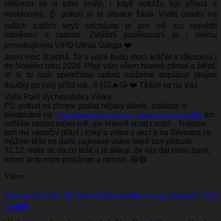
většinou se u toho směji, i když dokážu být přísná a
neoblomná, ☝️ pokud si to situace žádá. Vidět úsměv na
vašich tvářích když odcházíte je pro mě tou největší
odměnou a radostí. Zvláštní poděkování je i mému
provokujícímu VIPD Ultras Gangu ❤️
Jsem moc šťastná, že s vámi budu moci kráčet s rákoskou i
do Nového roku 2026. Přeji vám všem hlavně zdraví a štěstí,
ať si tu naši společnou radost můžeme dopřávat plnými
doušky po celý příští rok. 🥂🍾💥🔥😘 ❤️ Těším se na Vás
Vaše Paní Vychovatelka Věrka
PS: pokud mi chcete poslat nějaký dárek, zakupte si
předplatné na
https://www.forendors.cz/panivychovatelka
tím
uděláte radost nejen mě, ale hlavně snad i sobě . Najdete
tam mé vánoční přání i fotky a videa z akcí a na Silvestra se
můžete těšit na další zajímavé video které tam přibude
31.12. máte se na co těšit a já slibuji, že vás dál budu bavit,
neboť je to mým posláním a radostí. 😄😅
Video:
Krásný Silvestr 🥂🍾- Paní Vychovatelka se prý zbláznila ☝️💥
🔥🙈🙈