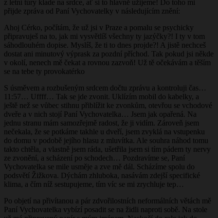
z letní túry klade na srdce, ať si to hlavně užijeme! Do toho mi
přijde zpráva od Paní Vychovatelky v následujícím znění:
Ahoj Cérko, počítám, že už jsi v Praze a pomalu se psychicky
připravuješ na to, jak mi vysvětlíš všechny ty jazýčky?! I ty v tom
sáhodlouhém dopise. Myslíš, že ti to dnes projde?! A jistě nechceš
dostat ani minutový výprask za pozdní příchod. Tak pokud jsi někde
v okolí, nenech mě čekat a rovnou zazvoň! Už tě očekávám a těším
se na tebe ty provokatérko
S úsměvem a rozbušeným srdcem dočtu zprávu a kontroluji čas…
11:57… Uffff… Tak se jde zvonit. Uklízím mobil do kabelky, a
ještě než se vůbec stihnu přiblížit ke zvonkům, otevřou se vchodové
dveře a v nich stojí Paní Vychovatelka… Jsem jak opařená. Na
jednu stranu mám samozřejmě radost, že ji vidím. Zároveň jsem
nečekala, že se potkáme takhle u dveří, jsem zvyklá na vstupenku
do domu v podobě jejího hlasu z mluvítka. Ale souhra náhod tomu
takto chtěla, a vlastně jsem ráda, ušetřila jsem si tím pádem ty nervy
ze zvonění, a scházení po schodech… Pozdravíme se, Paní
Vychovatelka se mile usměje a zve mě dál. Scházíme spolu do
podsvětí Žižkova. Dýchám zhluboka, nasávám zdejší specifické
klima, a čím níž sestupujeme, tím víc se mi zrychluje tep…
Po objetí na přivítanou a pár zdvořilostních neformálních větách mě
Paní Vychovatelka vybízí posadit se na židli naproti sobě. Na stole