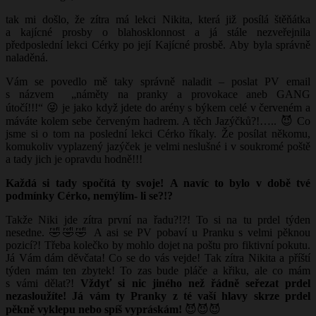
tak mi došlo, že zítra má lekci Nikita, která již posílá štěňátka
a kajícné prosby o blahosklonnost a já stále nezveřejnila
předposlední lekci Cérky po její Kajícné prosbě. Aby byla správně
naladěná.
Vám se povedlo mě taky správně naladit – poslat PV email
s názvem „náměty na pranky a provokace aneb GANG
útočí!!!“ 😜 je jako když jdete do arény s býkem celé v červeném a
máváte kolem sebe červeným hadrem. A těch Jazýčků?!….. 😈 Co
jsme si o tom na poslední lekci Cérko říkaly. Že posílat někomu,
komukoliv vyplazený jazýček je velmi neslušné i v soukromé poště
a tady jich je opravdu hodně!!!
Každá si tady spočítá ty svoje! A navíc to bylo v době tvé
podmínky Cérko, nemýlím- li se?!?
Takže Niki jde zítra první na řadu?!?! To si na tu prdel týden
nesedne. 🤣🤣🤣 A asi se PV pobaví u Pranku s velmi pěknou
pozicí?! Třeba kolečko by mohlo dojet na poštu pro fiktivní pokutu.
Já Vám dám děvčata! Co se do vás vejde! Tak zítra Nikita a příští
týden mám ten zbytek! To zas bude pláče a křiku, ale co mám
s vámi dělat?!
Vždyť si nic jiného než řádně seřezat prdel
nezasloužíte! Já vám ty Pranky z té vaší hlavy skrze prdel
pěkně vyklepu nebo spíš vypráskám!
😈😈😈