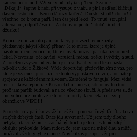
kamenem dohodil. Vždycky mi tady tak příjemně zatrne…
„Děkuji!“, šeptnu k nebi při výstupu z vlaku a plná nadšení kličkuji
davem cestujících. Jsem celá rozvrkočená. Dneska si totiž chci užít
všechno, co k tomu patří. I ten čas před lekcí. To trnutí, stoupání
adrenalinu, odpočítávání… A obnovím po delší době i tradici
džusíku!
Konečně dorazím do parčíku, který pro všechny nezbedy
představuje jakýsi klidný přístav. Je to místo, které je úplně
nasáknuto těmi emocemi, které člověk prožívá pár okamžiků před
lekcí. Nervozitu, očekávání, vzrušení, radost, trošku i výčitky a stud.
Za účelem zvýšení adrenalinu jsem si dva dny před lekcí našla
několik videí o Žižkově. Vřele doporučuji především těm z vás, pro
které je vzácnost procházet se touto výpraskovou čtvrtí, a nemáte ji
spojenou s každodenním životem. Zaručeně to funguje! Mezi videi
byla i taková reportáž z Kostnického náměstí, kde mluvili o tom,
proč tam parčík budovali a na co všechno slouží. A představte si, že
tam vůbec nezmínili, že je to místo pro ty, kteří čekají na svůj
okamžik ve VIPD!!!
Po meditaci v parčíku vyrážím ještě na pomerančový džusík jako za
starých dobrých časů. Dnes jdu suverénně. Už jsem tady dlouho
nebyla, a taky už mi asi začíná být trochu jedno, jestli mě zdejší
obsluha prokoukla. Mám radost, že jsem zase na místě činu a můžu
prožívat všechny tyhle emoce. Navíc džus je super věc před