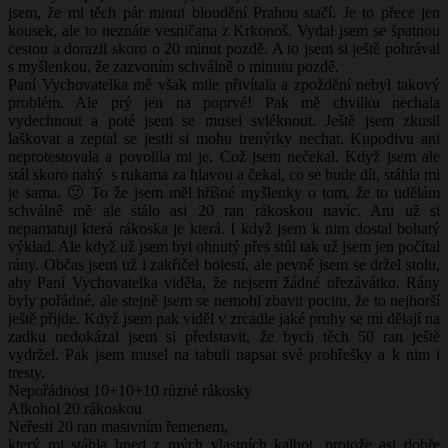
jsem, že mi těch pár minut bloudění Prahou stačí. Je to přece jen
kousek, ale to neznáte vesničana z Krkonoš. Vydal jsem se špatnou
cestou a dorazil skoro o 20 minut pozdě. A to jsem si ještě pohrával
s myšlenkou, že zazvoním schválně o minutu pozdě.
Paní Vychovatelka mě však mile přivítala a zpoždění nebyl takový
problém. Ale prý jen na poprvé! Pak mě chvilku nechala
vydechnout a poté jsem se musel svléknout. Ještě jsem zkusil
laškovat a zeptal se jestli si mohu trenýrky nechat. Kupodivu ani
neprotestovala a povolila mi je. Což jsem nečekal. Když jsem ale
stál skoro nahý s rukama za hlavou a čekal, co se bude dít, stáhla mi
je sama. 🙂 To že jsem měl hříšné myšlenky o tom, že to udělám
schválně mě ale stálo asi 20 ran rákoskou navíc. Ani už si
nepamatuji která rákoska je která. I když jsem k nim dostal bohatý
výklad. Ale když už jsem byl ohnutý přes stůl tak už jsem jen počítal
rány. Občas jsem už i zakřičel bolestí, ale pevně jsem se držel stolu,
aby Paní Vychovatelka viděla, že nejsem žádné ořezávátko. Rány
byly pořádné, ale stejně jsem se nemohl zbavit pocitu, že to nejhorší
ještě přijde. Když jsem pak viděl v zrcadle jaké pruhy se mi dělají na
zadku nedokázal jsem si představit, že bych těch 50 ran ještě
vydržel. Pak jsem musel na tabuli napsat své prohřešky a k nim i
tresty.
Nepořádnost 10+10+10 různé rákosky
Alkohol 20 rákoskou
Neřesti 20 ran masivním řemenem,
který mi stáhla hned z mých vlastních kalhot, protože asi dobře