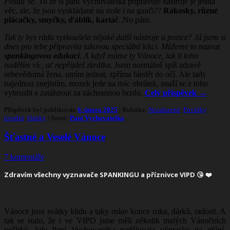
Posaď se
. To že si paní Vychovatelka připravuje nástroje je jedna
věc, ale, že jsou vyskládané na stole i na gauči??
Rákosky, různ
é
plácačky, smyčky, ďáblík, kartáč
..No páni.
Tak ty bys ráda vyzkouš
ela n
ějak
é
dal
ší nástroje a pozice? Já jsem si
dnes pro tebe připravila takovou speciální lekci. Můžeme to nazvat
spankingovou edukací
. A když máme ty Vánoce, tak ti toho
nadělím víc, ať nepř
ijde
š zkrátka
. Jsem normálně spíš zdravě
sebevědomá žena, umím jednat, zpříma hledět do očí. Ale tady
najednou znejistím, mozek jede na tisíc obrátek, snaží se z toho
vybruslit a zatáhnout za záchrannou brzdu.
Celý příspěvek
→
Příspěvek byl publikován
6. února 2025
| Rubrika:
Nezařazené
,
Povídky
,
úvodní
,
články
| Autor:
Paní Vychovatelka
.
Šťastné a Veselé Vánoce
7 komentáře
Zdravím všechny vyznavače
SPANKINGU
a příznivce VIPD 😘 ❤️
Vánoce jsou svátky klidu a taky oslav konce roku, dárků, radosti. A
tak se stalo, že i ve VIPD jsme měli několik malých Vánočních
večírků, kde Paní Vychovatelka nadělovala výprasky na přání.