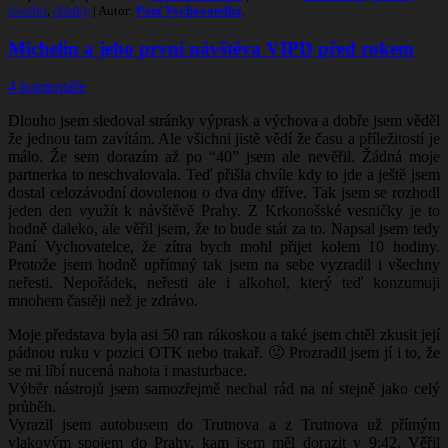
úvodní
,
články
| Autor:
Paní Vychovatelka
.
Michelin a jeho první návštěva VIPD před rokem
4 komentáře
Dlouho jsem sledoval stránky výprask a výchova a dobře jsem věděl
že jednou tam zavítám. Ale všichni jistě vědí že času a příležitostí je
málo. Že sem dorazím až po “40” jsem ale nevěřil. Žádná moje
partnerka to neschvalovala. Teď přišla chvíle kdy to jde a ještě jsem
dostal celozávodní dovolenou o dva dny dříve. Tak jsem se rozhodl
jeden den využít k návštěvě Prahy. Z Krkonošské vesničky je to
hodně daleko, ale věřil jsem, že to bude stát za to. Napsal jsem tedy
Paní Vychovatelce, že zítra bych mohl přijet kolem 10 hodiny.
Protože jsem hodně upřímný tak jsem na sebe vyzradil i všechny
neřesti. Nepořádek, neřesti ale i alkohol, který teď konzumuji
mnohem častěji než je zdrávo.
Moje představa byla asi 50 ran rákoskou a také jsem chtěl zkusit její
pádnou ruku v pozici OTK nebo trakař. 🙂 Prozradil jsem jí i to, že
se mi líbí nucená nahota i masturbace.
Výběr nástrojů jsem samozřejmě nechal rád na ní stejně jako celý
průběh.
Vyrazil jsem autobusem do Trutnova a z Trutnova už přímým
vlakovým spojem do Prahy, kam jsem měl dorazit v 9:42. Věřil