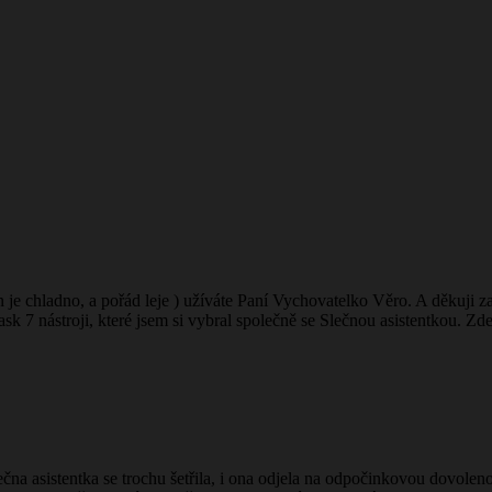
en je chladno, a pořád leje ) užíváte Paní Vychovatelko Věro. A děkuji 
sk 7 nástroji, které jsem si vybral společně se Slečnou asistentkou. Zd
na asistentka se trochu šetřila, i ona odjela na odpočinkovou dovolen