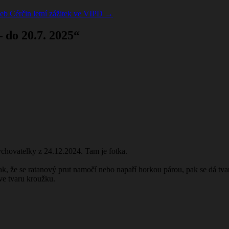
eb Cérčin letní zážitek ve VIPD
→
 do 20.7. 2025
“
ychovatelky z 24.12.2024. Tam je fotka.
tak, že se ratanový prut namočí nebo napaří horkou párou, pak se dá tva
ve tvaru kroužku.