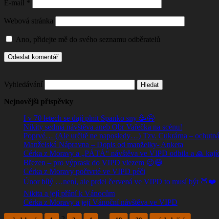
E-mail
*
Webová stránka
Ano, přidejte mě do svého seznamu odběratelů
Vyhledávání
Nejnovější příspěvky
I v 70 letech se dají plnit Spanko sny 🥳😉
Nikity sedmá návštěva aneb Obr Vařečka na scénu!
Poprvé… (Ale určitě ne naposledy…) Tzv. Cukrárna – ochutná
Manželská Nápravna – Dopis od manželky- Anketa
Cérka z Moravy a „PÁTÁ“ návštěva ve VIPD odbila a 🙏 kajícn
Březen – pro výprask do VIPD vlezem 😉😄
Cérka z Moravy počtvrté ve VIPD péči
Únor bílý …není, ale prdel červená ve VIPD to musí být 🍑❤️
Nikita a její přání k Vánocům
Cérka z Moravy a její Vánoční návštěva ve VIPD
2
…