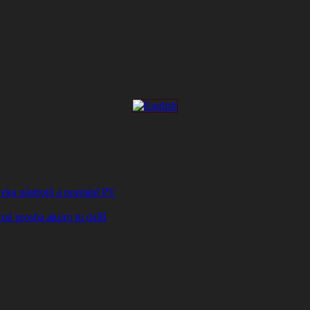
vka nástrojů a poznání PV
á prosba 🙏pro tu další