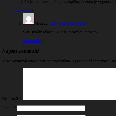
Papíry A4 jsem dovezl, máte je v šuplíku. A voda je vypnuta !!
Odpovědět
↓
Michelin
29. srpna 2025 | 09:41
Wau,skvělý výkon.Co je to “smyčka” prosím?
Odpovědět
↓
Napsat komentář
Vaše e-mailová adresa nebude zveřejněna.
Vyžadované informace js
Komentář
*
Jméno
*