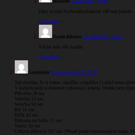
Michelin
1. září 2025 | 23:38
Díky za info.Vyzkouším,koncem září tam pojedu.
Odpovědět
↓
Tonda Kitchen
18. září 2025 | 00:21
Václav kdo věk napište
Odpovědět
↓
Leontýnka
9. července 2025 | 20:32
Tak doufám, že si volno, sluníčko a teplíčko ( i když tento týd
V kartách jsem si dokonce vylosoval i jokera. Dostal jsem výpra
Plácačka 28 ran
Vařečka 12 ran
Smyčka 50 ran
Bič 16 ran
Bičík 20 ran
Rákoska na holky 11 ran
Tawse 20 ran
Celkem pěkných 167 ran. Přesně podle vylosovaných karet. Sleč