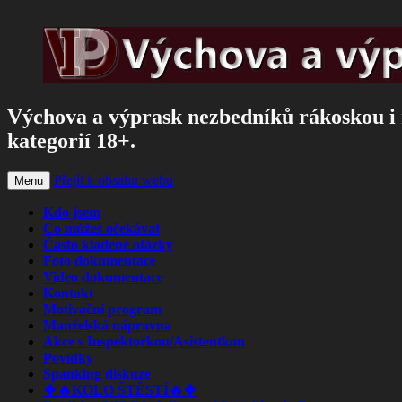
Výchova a výprask nezbedníků rákoskou i 
kategorií 18+.
Přejít k obsahu webu
Menu
Kdo jsem
Co můžeš očekávat
Často kladené otázky
Foto dokumentace
Video dokumentace
Kontakt
Motivační program
Manželská nápravna
Akce s Inspektorkou/Asistentkou
Povídky
Spanking diskuze
🍀🔥KOLO ŠTĚSTÍ🔥🍀