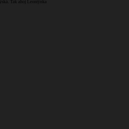
stýská. Tak ahoj Leontýnka