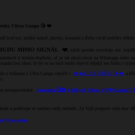
enky Ultras Gangu 😘 ❤️
tří kraťasy, krátké sukně, plavky, koupání a třeba i holé prdelky někde
 BUDU MIMO SIGNÁL ❤️
,
takže prosím nevolejte ani nepi
 zamluvit si termín dopředu, ať se mi zkusí ozvat na Whatsapp nebo na 
koupání bez obav, že by se na nich mohl objevit nějaký ten šrám z výp
ůže s holkami z Ultra Gangu zatočit v
🍀🔥KOLE ŠTĚSTÍ🔥🍀
a těš
o:
a nenapravitelná
Veroniga 💥☠️ Vůdkyně Ultras VIPD Gangu?! 
áhejte a podívejte se zatímco tady nebudu. Za Vaší podporu vám moc d
ní Vychovatelka
.