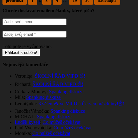
předchozí
1
3
4
19
20
následující
Chcete dostávat emailem články, které píšu?
Toto pole je vyžadováno.
Nejnovější komentáře
Veroniqa
:
ŠKOLNÍ ŘÁD VIPD ☝️❗
Richard
:
ŠKOLNÍ ŘÁD VIPD ☝️❗
Cérka z Moravy
:
Spanking diskuze
Mila
:
Spanking diskuze
Leontýnka
:
Květen 🌸 ve VIPD a Červen prázdniny❗☝️❗
JánočkaVánočka
:
Spanking diskuze
MICHAL
:
Spanking diskuze
Luděk kyseli
:
Co můžeš očekávat
Paní Vychovatelka
:
Co můžeš očekávat
Monika
:
Co můžeš očekávat