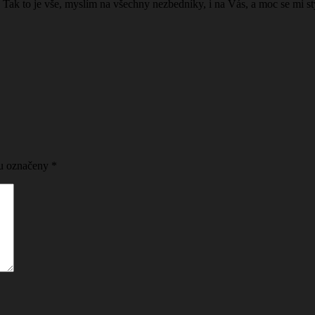
! Tak to je vše, myslím na všechny nezbedníky, i na Vás, a moc se mi 
ou označeny
*