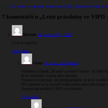
←
I v 70 letech se dají plnit Spanko sny 🥳😉
Výprask beze stop?! an
7 komentářů u „
Letní prázdniny ve VIPD –
Michelin
29. srpna 2025 | 16:26
Co je to smyčka?
Odpovědět
↓
Václav
30. srpna 2025 | 19:48
Vyhledej si článek „Šťastné a veselé Vánoce“ od Paní V
Je to vyrobené z ratanu jako rákoska.
Nejsem si zcela jistý, ale pžedpokládám, že se to vyrábí 
Při výprasku to na pozadí vypláceného zanechává stopy 
Doporučuji navštívit VIPD a vyzkoušet.
Odpovědět
↓