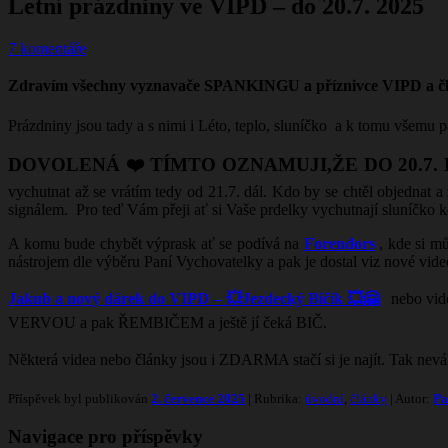
Letní prázdniny ve VIPD – do 20.7. 2025
7 komentáře
Zdravím všechny vyznavače SPANKINGU a příznivce VIPD a čl
Prázdniny jsou tady a s nimi i Léto, teplo, sluníčko a k tomu všemu pa
DOVOLENÁ ❤️ TÍMTO OZNAMUJI,ŽE DO 20.7.
vychutnat až se vrátím tedy od 21.7. dál. Kdo by se chtěl objednat a
signálem. Pro teď Vám přeji ať si Vaše prdelky vychutnají sluníčko 
A komu bude chybět výprask ať se podívá na
Forendors
, kde si m
nástrojem dle výběru Paní Vychovatelky a pak je dostal viz nové vide
Jakub a nový dárek do VIPD – 💥Jezdecký Bičík 💥🤗
nebo vide
VERVOU a pak ŘEMBIČEM a ještě jí čeká BIČ.
Některá videa nebo články jsou i ZDARMA stačí si je najít. Tak nev
Příspěvek byl publikován
2. července 2025
| Rubrika:
úvodní
,
články
| Autor:
Pa
Navigace pro příspěvky