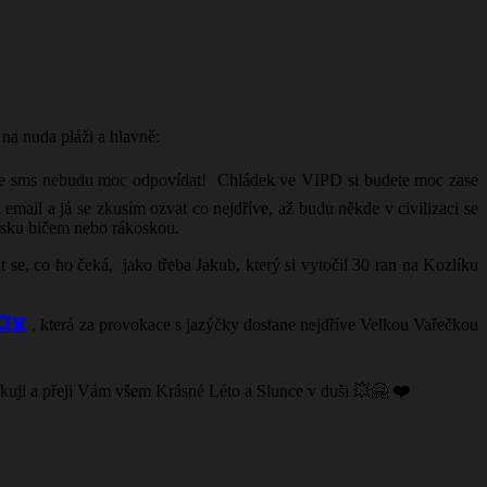
 na nuda pláži a hlavně:
šte sms nebudu moc odpovídat! Chládek ve VIPD si budete moc zase
email a já se zkusím ozvat co nejdříve, až budu někde v civilizaci se
rasku bičem nebo rákoskou.
it se, co ho čeká, jako třeba Jakub, který si vytočil 30 ran na Kozlíku
💥☠️
, která za provokace s jazýčky dostane nejdříve Velkou Vařečkou
ěkuji a přeji Vám všem Krásné Léto a Slunce v duši 💥🤗
❤️