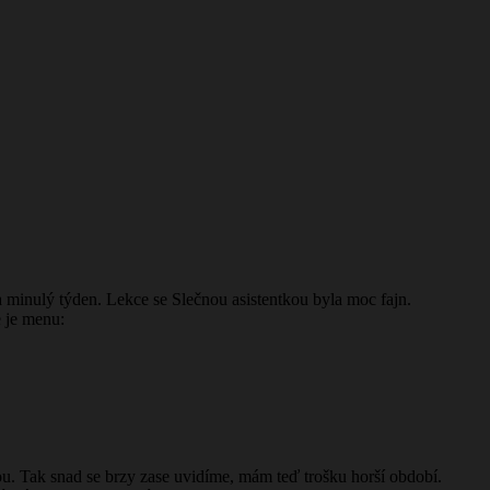
za minulý týden. Lekce se Slečnou asistentkou byla moc fajn.
e je menu:
ou. Tak snad se brzy zase uvidíme, mám teď trošku horší období.