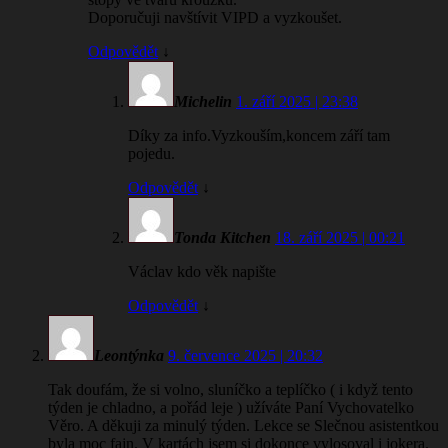
Doporučuji navštívit VIPD a vyzkoušet.
Odpovědět
↓
Michelin
1. září 2025 | 23:38
Díky za info.Vyzkouším,koncem září tam
pojedu.
Odpovědět
↓
Tonda Kitchen
18. září 2025 | 00:21
Václav kdo věk napište
Odpovědět
↓
Leontýnka
9. července 2025 | 20:32
Tak doufám, že si volno, sluníčko a teplíčko ( i když tento
týden je chladno, a pořád leje ) užíváte Paní Vychovatelko
Věro. A děkuji za minulý týden. Lekce se Slečnou asistentkou
byla moc fajn. V kartách jsem si dokonce vylosoval i jokera.