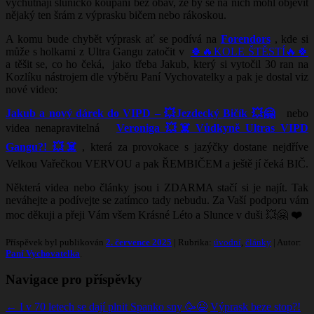
vychutnají sluníčko koupání bez obav, že by se na nich mohl objevit
nějaký ten šrám z výprasku bičem nebo rákoskou.
A komu bude chybět výprask ať se podívá na
Forendors
, kde si
může s holkami z Ultra Gangu zatočit v
🍀🔥KOLE ŠTĚSTÍ🔥🍀
a těšit se, co ho čeká, jako třeba Jakub, který si vytočil 30 ran na
Kozlíku nástrojem dle výběru Paní Vychovatelky a pak je dostal viz
nové video:
Jakub a nový dárek do VIPD – 💥Jezdecký Bičík 💥🤗
nebo
videa nenapravitelná
Veroniga 💥☠️ Vůdkyně Ultras VIPD
Gangu?! 💥☠️
, která za provokace s jazýčky dostane nejdříve
Velkou Vařečkou VERVOU a pak ŘEMBIČEM a ještě jí čeká BIČ.
Některá videa nebo články jsou i ZDARMA stačí si je najít. Tak
neváhejte a podívejte se zatímco tady nebudu. Za Vaší podporu vám
moc děkuji a přeji Vám všem Krásné Léto a Slunce v duši 💥🤗
❤️
Příspěvek byl publikován
2. července 2025
| Rubrika:
úvodní
,
články
| Autor:
Paní Vychovatelka
.
Navigace pro příspěvky
←
I v 70 letech se dají plnit Spanko sny 🥳😉
Výprask beze stop?!