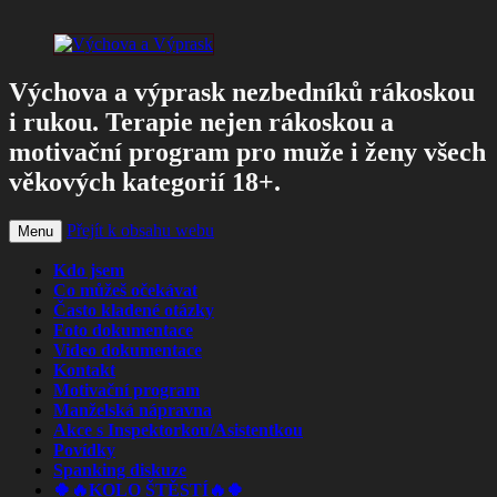
Výchova a výprask nezbedníků rákoskou
i rukou. Terapie nejen rákoskou a
motivační program pro muže i ženy všech
věkových kategorií 18+.
Přejít k obsahu webu
Menu
Kdo jsem
Co můžeš očekávat
Často kladené otázky
Foto dokumentace
Video dokumentace
Kontakt
Motivační program
Manželská nápravna
Akce s Inspektorkou/Asistentkou
Povídky
Spanking diskuze
🍀🔥KOLO ŠTĚSTÍ🔥🍀