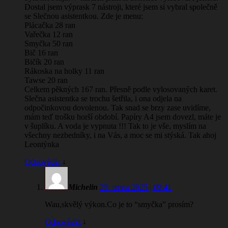
Dostal jsem výprask 7 nástroji, které jsem si vybral společně
se Slečnou asistentkou. Zde je menu:
Plácačka 28 ran
Vařečka 12 ran
Smyčka 50 ran
Bič 16 ran
Bičík 20 ran
Rákoska na holky 11 ran
Tawse 20 ran
Celkem pěkných 167 ran. Přesně podle vylosovaných karet.
Slečna asistentka se trochu šetřila, i ona odjela na
odpočinkovou dovolenou. Tak snad se brzy zase uvidíme,
mám teď trošku horší období. Papíry A4 jsem dovezl, máte je
v šuplíku. A voda je vypnuta !!! Tak to je vše, myslím na
všechny nezbedníky, i na Vás, a moc se mi stýská. Tak ahoj
Leontýnka
Odpovědět
↓
Michelin
29. srpna 2025 | 09:41
Wau,skvělý výkon.Co je to “smyčka” prosím?
Odpovědět
↓