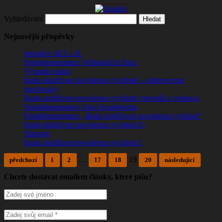
Vyhledávání
Nejnovější příspěvky
Inspekce díl I. a II.
Fotodokumentace Velikonoční Akce
Výprask rukou
Budu dodržovat povolenou rychlost! – minirecenze
(pochvala)
Budu dodržovat povolenou rychlost! reportáž z exekuce
Fotodokumentace Akce Inspektorka
Fotodokumentace „Budu dodržovat povolenou rychlost“
Budu dodržovat povolenou rychlost II.
Nástroje
Budu dodržovat povolenou rychlost I.
…
19
předchozí
1
2
17
18
20
následující
Chcete dostávat emailem články, které píšu?