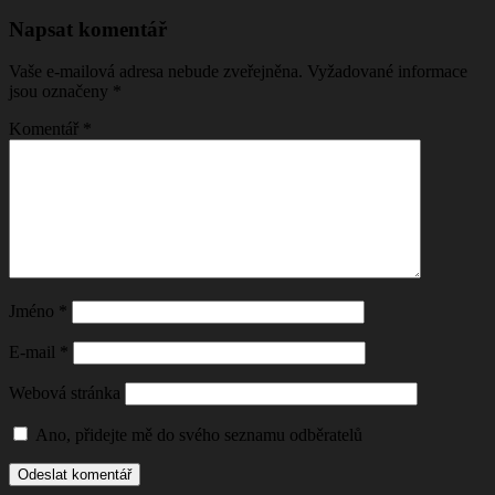
Napsat komentář
Vaše e-mailová adresa nebude zveřejněna.
Vyžadované informace
jsou označeny
*
Komentář
*
Jméno
*
E-mail
*
Webová stránka
Ano, přidejte mě do svého seznamu odběratelů