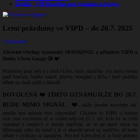
English – VIP Discipline and Spanking in Prague
Letní prázdniny ve VIPD – do 20.7. 2025
7 komentáře
Zdravím všechny vyznavače SPANKINGU a příznivce VIPD a
členky Ultras Gangu 😘 ❤️
Prázdniny jsou tady a s nimi i Léto, teplo, sluníčko a k tomu všemu
patří kraťasy, krátké sukně, plavky, koupání a třeba i holé prdelky
někde na nuda pláži a hlavně:
DOVOLENÁ ❤️ TÍMTO OZNAMUJI,ŽE DO 20.7.
BUDU MIMO SIGNÁL ❤️
,
takže prosím nevolejte ani
nepište sms nebudu moc odpovídat! Chládek ve VIPD si budete
moc zase vychutnat až se vrátím tedy od 21.7. dál. Kdo by se chtěl
objednat a zamluvit si termín dopředu, ať se mi zkusí ozvat na
Whatsapp nebo na email a já se zkusím ozvat co nejdříve, až budu
někde v civilizaci se signálem. Pro teď Vám přeji ať si Vaše prdelky