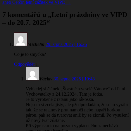
aneb Cérčin letní zážitek ve VIPD
→
7 komentářů u „
Letní prázdniny ve VIPD
– do 20.7. 2025
“
Michelin
29. srpna 2025 | 16:26
Co je to smyčka?
Odpovědět
↓
Václav
30. srpna 2025 | 19:48
Vyhledej si článek „Šťastné a veselé Vánoce“ od Paní
Vychovatelky z 24.12.2024. Tam je fotka.
Je to vyrobené z ratanu jako rákoska.
Nejsem si zcela jistý, ale pžedpokládám, že se to vyrábí
tak, že se ratanový prut namočí nebo napaří horkou
párou, pak se dá tvarovat aniž by se zlomil. Po vysušení
už nový tvar zůstane.
Při výprasku to na pozadí vypláceného zanechává
stopy ve tvaru kroužku.